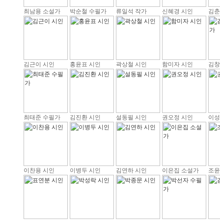
최남용 소설가
박순철 수필가
류일석 작가
신혜경 시인
김춘
김근이 시인
홍윤표 시인
곽상철 시인
함미자 시인
김창
최태준 수필가
김진환 시인
설동필 시인
권오정 시인
이성
이찬용 시인
이병두 시인
김연하 시인
이은집 소설가
조윤