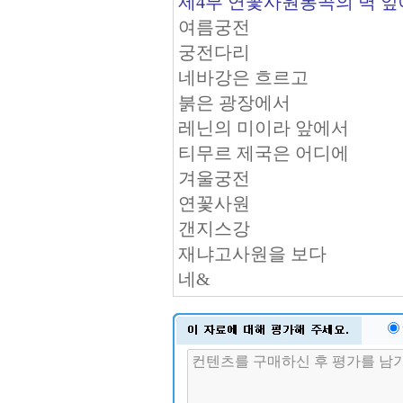
제4부 연꽃사원통곡의 벽 
여름궁전
궁전다리
네바강은 흐르고
붉은 광장에서
레닌의 미이라 앞에서
티무르 제국은 어디에
겨울궁전
연꽃사원
갠지스강
재냐고사원을 보다
네&