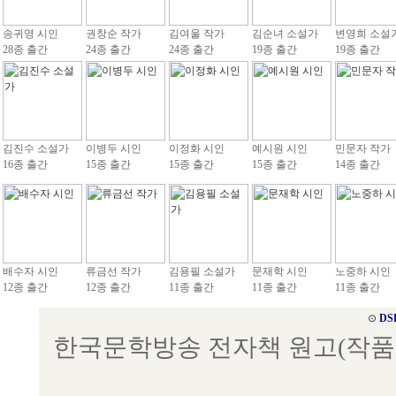
송귀영 시인
권창순 작가
김여울 작가
김순녀 소설가
변영희 소설
28종 출간
24종 출간
24종 출간
19종 출간
19종 출간
김진수 소설가
이병두 시인
이정화 시인
예시원 시인
민문자 작가
16종 출간
15종 출간
15종 출간
15종 출간
14종 출간
배수자 시인
류금선 작가
김용필 소설가
문재학 시인
노중하 시인
12종 출간
12종 출간
11종 출간
11종 출간
11종 출간
⊙
DS
한국문학방송 전자책 원고(작품) 접수