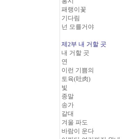
홍시
패랭이꽃
기다림
넌 모를거야
제2부 내 거할 곳
내 거할 곳
연
이런 기쁨의
토육(吐肉)
빛
종말
송가
갈대
겨울 파도
바람이 운다