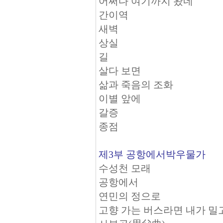
어쩌다 여기까지 왔네
간이역
새벽
상실
길
살다 보면
삶과 죽음의 조화
이별 앞에
갈증
종점
제3부 공항에서박우물가
수성천 모래
공항에서
연민의 정으로
고향 가는 버스라면 내가 밀