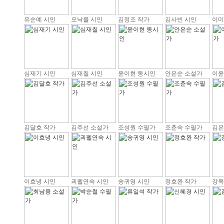
유순예 시인
오낙율 시인
김정조 작가
김사빈 시인
이미
심재기 시인
심재칠 시인
윤이현 동시인
안은순 소설가
이윤
김달호 작가
김주선 소설가
조성원 수필가
조춘숙 수필가
김은
이효녕 시인
쾨펠연숙 시인
송귀영 시인
정호완 작가
강옥