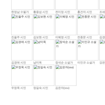
한정남 수필가
황용섭 시인
전미정 시인
홍건자 시인
조세
진을주 시인
김보현 시인
이혜영 시인
전종문 시인
김경
김경애 시인
남미옥
장석순 소설가
이인규 소설가
강은
우정옥 시인
장길숙 시인
김은자(usa)