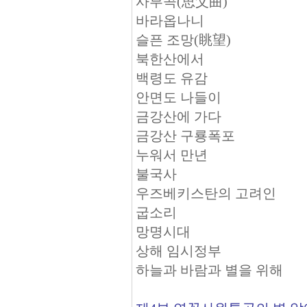
사부곡(思父曲)
바라옵나니
슬픈 조망(眺望)
북한산에서
백령도 유감
안면도 나들이
금강산에 가다
금강산 구룡폭포
누워서 만년
불국사
우즈베키스탄의 고려인
굽소리
망명시대
상해 임시정부
하늘과 바람과 별을 위해