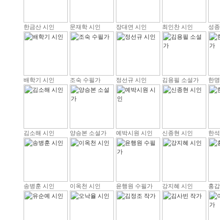
한금산 시인
문재학 시인
장대연 시인
최인찬 시인
성종
배학기 시인
조숙 수필가
정선규 시인
김용필 소설가
한명
김소해 시인
양승본 소설가
예박시원 시인
신종현 시인
한석
송병훈 시인
이옥천 시인
윤행원 수필가
강지혜 시인
홍갑