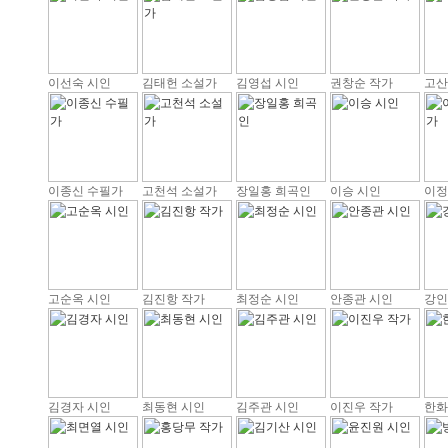
이선숙 시인
김태헌 소설가
김영섭 시인
권창순 작가
고산
이종신 수필가
고천석 소설가
장일홍 희곡인
이승 시인
이정
고순옥 시인
김진항 작가
최정순 시인
안종관 시인
강인
김경자 시인
최동현 시인
김주관 시인
이진우 작가
한화