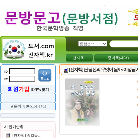
전자책
종이책(새책)
[전자책] 난 당신의 무엇이 될까 / 이정님
회원
가입
ID/PW찾기
★문의: 010-5151-1482
시 인기순위
[전자책] 숲길을...