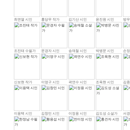
최면열 시인
홍당무 작가
김기산 시인
윤진원 시인
방우
조진태 수필가
문경자 시인
송재철 시인
박병문 시인
손정
신보현 작가
이영구 시인
곽연수 시인
조육현 시인
김종
이용택 시인
김창민 시인
이정용 시인
김도성 소설가
서경