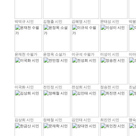
박덕규 시인
김형출 시인
김혜영 시인
문태성 시인
박봉
윤재천 수필가
윤정옥 소설가
이규석 수필가
이성이 시인
이아
이국화 시인
전민정 시인
전성희 시인
정송전 시인
조남
김상희 시인
정해철 시인
김인태 시인
최진연 시인
맹숙