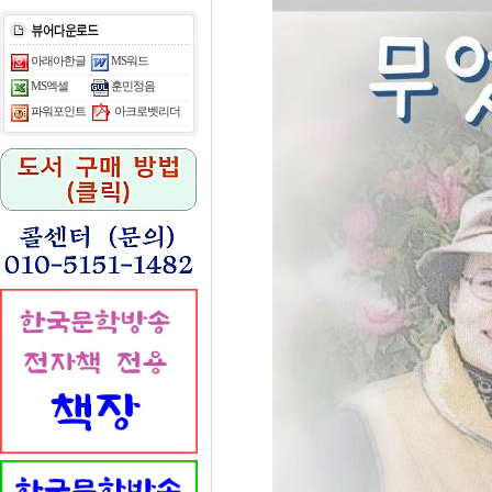
아래아한글
MS워드
MS엑셀
훈민정음
아크로벳리더
파워포인트