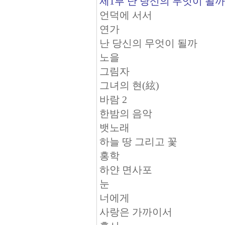
제1부 난 당신의 무엇이 될까
언덕에 서서
연가
난 당신의 무엇이 될까
노을
그림자
그녀의 현(絃)
바람 2
한밤의 음악
뱃노래
하늘 땅 그리고 꽃
홍학
하얀 면사포
눈
너에게
사랑은 가까이서