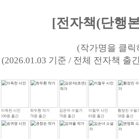
[전자책(단행본)
(작가명을 클릭
(2026.01.03 기준 / 전체 전자책 
이옥천 시인
최두환 작가
김은자 수필가
이철우 시인
황장진 수필
100종 출간
76종 출간
70종 출간
63종 출간
58종 출간