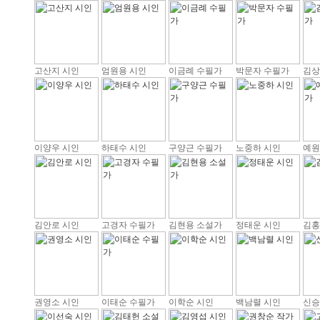
고산지 시인
엄원용 시인
이금례 수필가
박문자 수필가
김상
이양우 시인
하태수 시인
구양근 수필가
노중하 시인
예원
김안로 시인
고경자 수필가
김현용 소설가
정태운 시인
김홍
권영소 시인
이태순 수필가
이학순 시인
백남렬 시인
신승