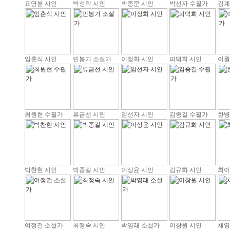
표연분 시인
박성락 시인
박종문 시인
박선자 수필가
김계
임춘식 시인
민봉기 소설가
이정화 시인
피덕희 시인
이월
최원현 수필가
류금선 시인
임선자 시인
김종길 수필가
한병
박찬현 시인
박종길 시인
이상윤 시인
김규화 시인
최이
여정건 소설가
최정숙 시인
박영래 소설가
이창원 시인
채영