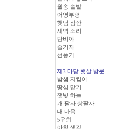
월송 솔밭
어영부영
햇님 잠깐
새벽 소리
단비야
즐기자
선풍기
제3 마당 햇살 방문
밤샘 지킴이
땅심 맡기
잿빛 하늘
개 팔자 상팔자
내 마음
5우회
아침 생각