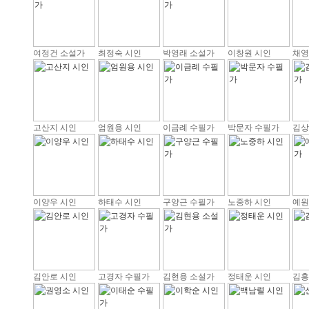
여정건 소설가
최정숙 시인
박영래 소설가
이창원 시인
채영
고산지 시인
엄원용 시인
이금례 수필가
박문자 수필가
김상
이양우 시인
하태수 시인
구양근 수필가
노중하 시인
예원
김안로 시인
고경자 수필가
김현용 소설가
정태운 시인
김홍