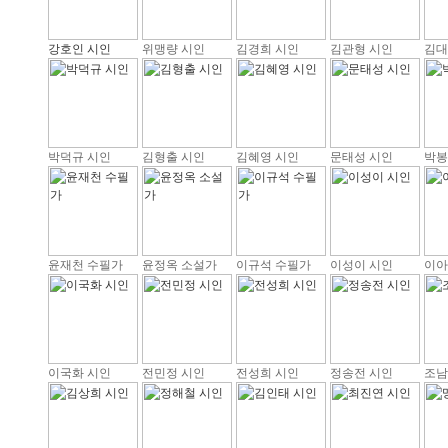
강호인 시인
위맹량 시인
김경희 시인
김관형 시인
김대
박덕규 시인
김형출 시인
김혜영 시인
문태성 시인
박봉
윤재천 수필가
윤정옥 소설가
이규석 수필가
이성이 시인
이아
이국화 시인
전민정 시인
전성희 시인
정송전 시인
조남