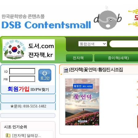
전자책
종이책(새책)
[전자책] 꽃 언덕 / 황장진 시조집
회원
가입
ID/PW찾기
★문의: 010-5151-1482
시조 인기순위
[전자책] 달래강...