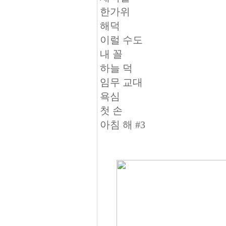
한가위
해덕
이럴 수도
내 꼴
하늘 덕
임무 교대
욕심
첫 손
아침 해 #3