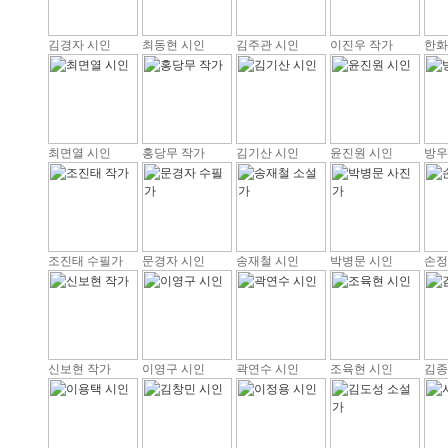
김경자 시인
최동현 시인
김주관 시인
이진우 작가
한화
최면열 시인
홍당무 작가
김기산 시인
윤진원 시인
방우
조진태 수필가
문경자 시인
송재철 시인
박병문 시인
손정
신보현 작가
이영구 시인
곽연수 시인
조육현 시인
김종