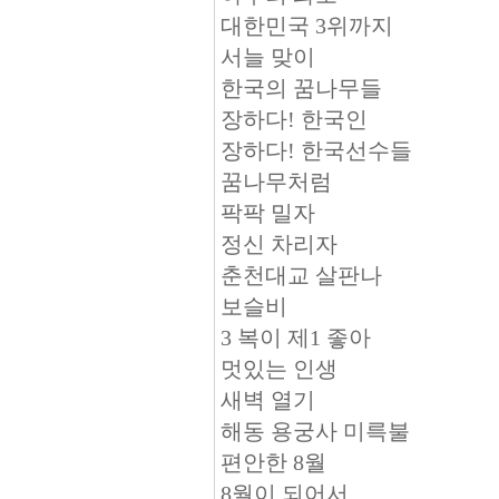
대한민국 3위까지
서늘 맞이
한국의 꿈나무들
장하다! 한국인
장하다! 한국선수들
꿈나무처럼
팍팍 밀자
정신 차리자
춘천대교 살판나
보슬비
3 복이 제1 좋아
멋있는 인생
새벽 열기
해동 용궁사 미륵불
편안한 8월
8월이 되어서