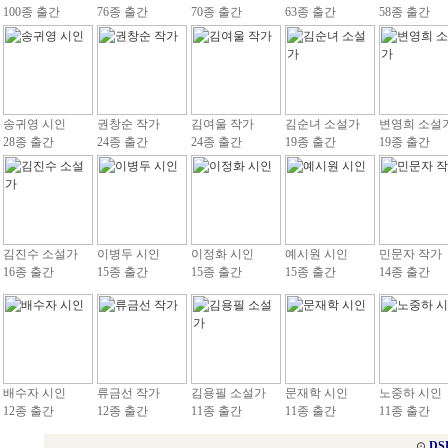
100종 출간
76종 출간
70종 출간
63종 출간
58종 출간
송귀영 시인
권창순 작가
김여울 작가
김순녀 소설가
변영희 소설
28종 출간
24종 출간
24종 출간
19종 출간
19종 출간
김진수 소설가
이병두 시인
이정화 시인
예시원 시인
민문자 작가
16종 출간
15종 출간
15종 출간
15종 출간
14종 출간
배수자 시인
류금선 작가
김용필 소설가
문재학 시인
노중하 시인
12종 출간
12종 출간
11종 출간
11종 출간
11종 출간
⊙
DS