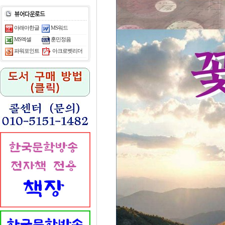
아래아한글
MS워드
MS엑셀
훈민정음
아크로벳리더
파워포인트