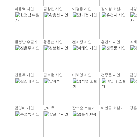
이용택 시인
김창민 시인
이정용 시인
김도성 소설가
서경
한정남 수필가
황용섭 시인
전미정 시인
홍건자 시인
조세
진을주 시인
김보현 시인
이혜영 시인
전종문 시인
김경
김경애 시인
남미옥
장석순 소설가
이인규 소설가
강은