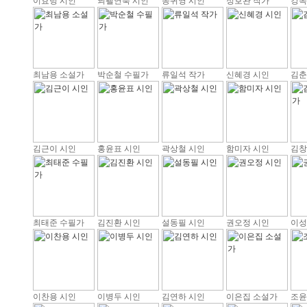
이효녕 시인
쾨펠연숙 시인
송귀영 시인
정호완 작가
강옥
최남용 소설가
박순철 수필가
류일석 작가
신혜경 시인
김춘
김근이 시인
홍윤표 시인
곽상철 시인
함미자 시인
김창
최태준 수필가
김진환 시인
설동필 시인
권오정 시인
이성
이찬용 시인
이병두 시인
김연하 시인
이은집 소설가
조윤