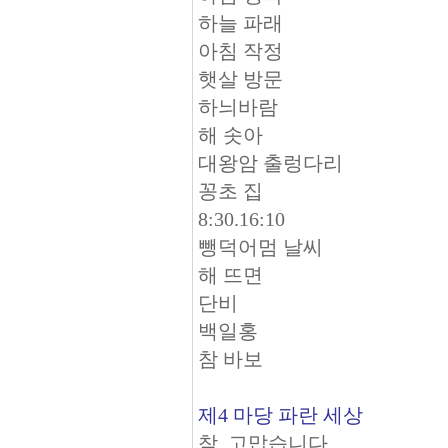
하늘 파래
아침 작정
햇살 방문
하늬바람
해 솟아
대왕암 출렁다리
꽁초 집
8:30.16:10
뺑덕어멈 날씨
해 뜨면
단비
백일홍
참 바보
제4 마당 파란 세상
참, 고맙습니다