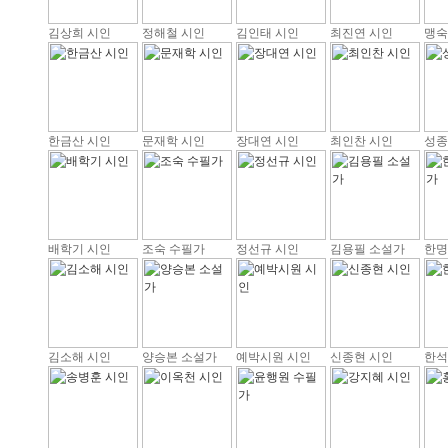
김상희 시인
정해철 시인
김인태 시인
최진연 시인
맹숙
한금산 시인
문재학 시인
장대연 시인
최인찬 시인
성종
배학기 시인
조숙 수필가
정선규 시인
김용필 소설가
한명
김소해 시인
양승본 소설가
예박시원 시인
신종현 시인
한석