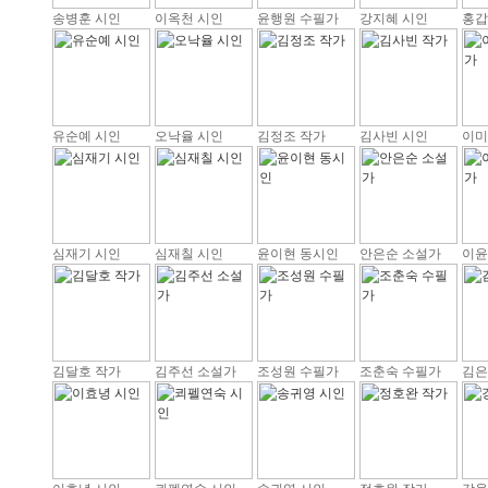
송병훈 시인
이옥천 시인
윤행원 수필가
강지혜 시인
홍갑
유순예 시인
오낙율 시인
김정조 작가
김사빈 시인
이미
심재기 시인
심재칠 시인
윤이현 동시인
안은순 소설가
이윤
김달호 작가
김주선 소설가
조성원 수필가
조춘숙 수필가
김은