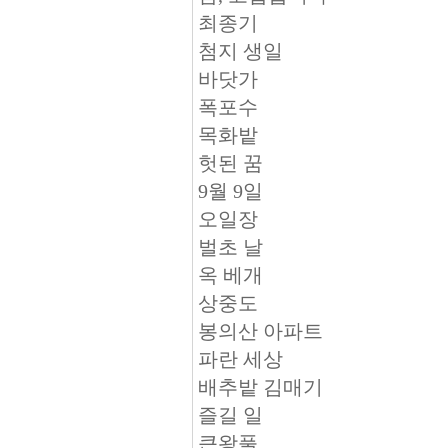
최종기
첨지 생일
바닷가
폭포수
목화밭
헛된 꿈
9월 9일
오일장
벌초 날
옥 베개
상중도
봉의산 아파트
파란 세상
배추밭 김매기
즐길 일
큰왕풀