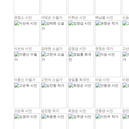
권영소 시인
이태순 수필가
이학순 시인
백남렬 시인
신승
이선숙 시인
김태헌 소설가
김영섭 시인
권창순 작가
고산
이종신 수필가
고천석 소설가
장일홍 희곡인
이승 시인
이정
고순옥 시인
김진항 작가
최정순 시인
안종관 시인
강인