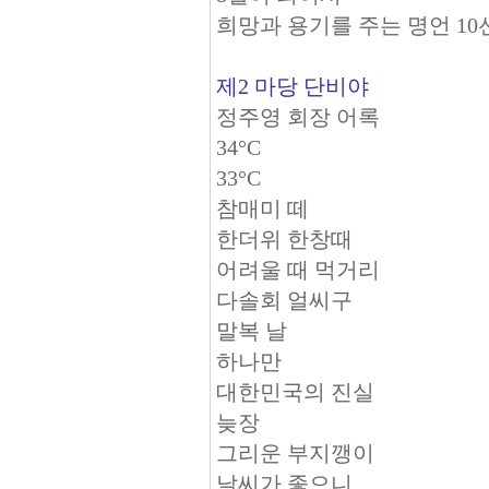
희망과 용기를 주는 명언 10
제2 마당 단비야
정주영 회장 어록
34°C
33°C
참매미 떼
한더위 한창때
어려울 때 먹거리
다솔회 얼씨구
말복 날
하나만
대한민국의 진실
늦장
그리운 부지깽이
날씨가 좋으니