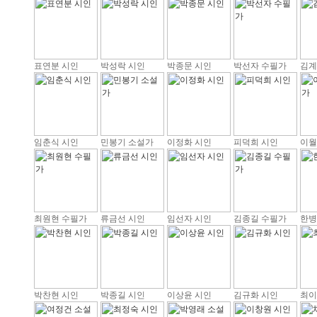
표연분 시인
박성락 시인
박종문 시인
박선자 수필가
김계
임춘식 시인
민봉기 소설가
이정화 시인
피덕희 시인
이월
최원현 수필가
류금선 시인
임선자 시인
김종길 수필가
한병
박찬현 시인
박종길 시인
이상윤 시인
김규화 시인
최이