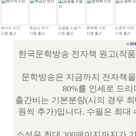
배수자 시인
류금선 작가
김용필 소설가
문재학 시인
노중하 시인
12종 출간
12종 출간
11종 출간
11종 출간
11종 출간
⊙
DS
한국문학방송 전자책 원고(작품) 접수
문학방송은 지금까지 전자책을 
80%를 인세로 드
출간비는 기본분량(시의 경우 최대 
원씩 추가)입니다. 수필은 최대 
소설은 최대 300페이지까지가 