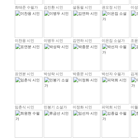
최태준 수필가
김진환 시인
설동필 시인
권오정 시인
이성
이찬용 시인
이병두 시인
김연하 시인
이은집 소설가
조윤
표연분 시인
박성락 시인
박종문 시인
박선자 수필가
김계
임춘식 시인
민봉기 소설가
이정화 시인
피덕희 시인
이월