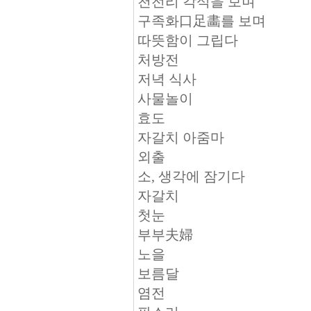
천전리 각석을 보며
구족화口足畵를 보며
따뜻함이 그립다
처방전
저녁 식사
사물놀이
효도
자갈치 아줌마
외출
소, 생각에 잠기다
자갈치
첫눈
부부夫婦
노을
보름달
염전