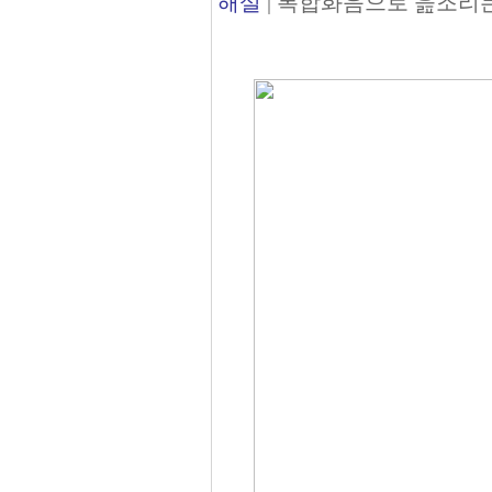
해설
| 복합화음으로 읊조리