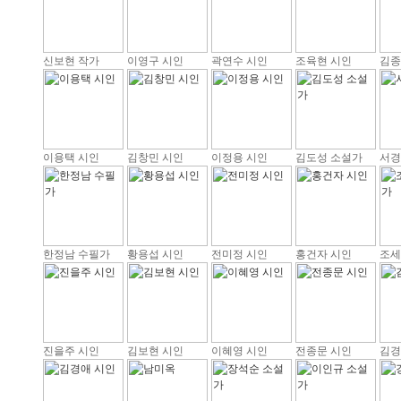
신보현 작가
이영구 시인
곽연수 시인
조육현 시인
김종
이용택 시인
김창민 시인
이정용 시인
김도성 소설가
서경
한정남 수필가
황용섭 시인
전미정 시인
홍건자 시인
조세
진을주 시인
김보현 시인
이혜영 시인
전종문 시인
김경