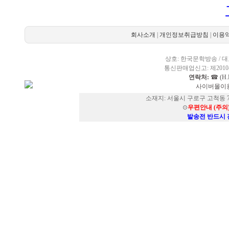
회사소개
|
개인정보취급방침
|
이용
상호: 한국문학방송 / 대표
통신판매업신고: 제2010-
연락처:
☎ (H.P
사이버몰이용
소재지: 서울시 구로구 고척동 73
⊙
우편안내 (주의
발송전 반드시 