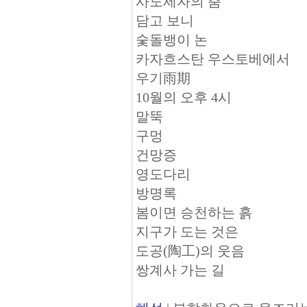
사도세자의 춤
담고 보니
숯돌뱅이 논
카자흐스탄 우스토베에서
우기雨期
10월의 오후 4시
말뚝
구멍
건망증
영도다리
방명록
봄이면 승천하는 흙
지구가 도는 것은
도공(陶工)의 웃음
쌍계사 가는 길