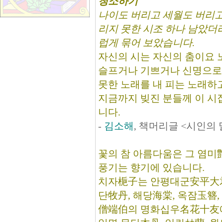
청소하기
나이도 버리고 세월도 버리고
리지 못한 시조 하나 남았더라
럽게 묶어 보았습니다.
자신의 시는 자신의 춤이요 
슬프거나 기쁘거나 신명으로 
못한 노래를 내 피는 노래하
지금까지 빚진 분들께 이 시
니다.
-
김소해
, 책머리글 <시인의 
꽃의 참 아름다움은 그 염미
풍기는 향기에 있습니다.
치자梔子는 안평대군安平大
단牧丹, 해당海棠, 옥잠玉簪
僧端伯의 명화십우名花十友에