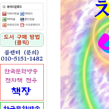
아래아한글
MS워드
MS엑셀
훈민정음
아크로벳리더
파워포인트