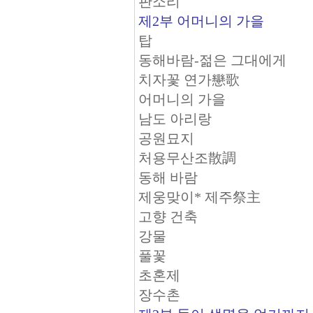
판소리
제2부 어머니의 가을
탑
동해바람-젊은 그대에게
치자꽃 연가戀歌
어머니의 가을
남도 아리랑
공원묘지
처용무산조散調
동해 바람
제웅맞이* 제주祭主
고향 건축
강물
풀꽃
초혼제
장수촌