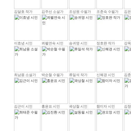
김달호 작가
김주선 소설가
조성원 수필가
조춘숙 수필가
김은
이효녕 시인
쾨펠연숙 시인
송귀영 시인
정호완 작가
강옥
최남용 소설가
박순철 수필가
류일석 작가
신혜경 시인
김춘
김근이 시인
홍윤표 시인
곽상철 시인
함미자 시인
김창