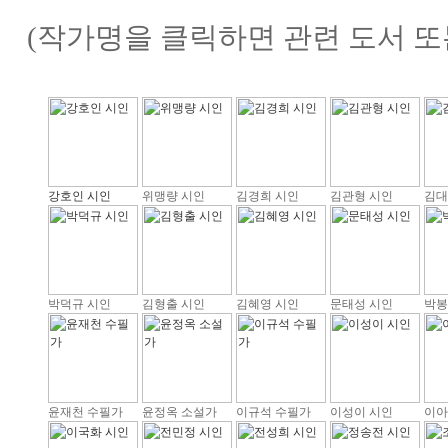
(작가명을 클릭하면 관련 도서 또
강호인 시인
위맹량 시인
김경희 시인
김관형 시인
김대
박덕규 시인
김형출 시인
김혜영 시인
문태성 시인
박봉
윤재천 수필가
윤정옥 소설가
이규석 수필가
이성이 시인
이아