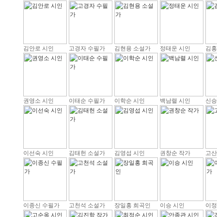
김안로 시인
고경자 수필가
김현용 소설가
정태운 시인
김홍
권영소 시인
이태순 수필가
이학순 시인
백남렬 시인
신승
이선숙 시인
김태헌 소설가
김영섭 시인
권창순 작가
고산
이종신 수필가
고천석 소설가
장일홍 희곡인
이승 시인
이정