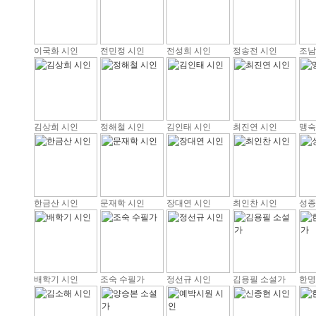
이국화 시인
전민정 시인
전성희 시인
정송전 시인
조남
김상희 시인
정해철 시인
김인태 시인
최진연 시인
맹숙
한금산 시인
문재학 시인
장대연 시인
최인찬 시인
성종
배학기 시인
조숙 수필가
정선규 시인
김용필 소설가
한명