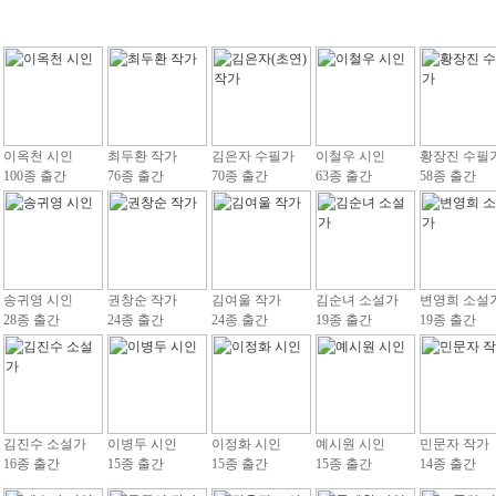
이옥천 시인
최두환 작가
김은자 수필가
이철우 시인
황장진 수필
100종 출간
76종 출간
70종 출간
63종 출간
58종 출간
송귀영 시인
권창순 작가
김여울 작가
김순녀 소설가
변영희 소설
28종 출간
24종 출간
24종 출간
19종 출간
19종 출간
김진수 소설가
이병두 시인
이정화 시인
예시원 시인
민문자 작가
16종 출간
15종 출간
15종 출간
15종 출간
14종 출간