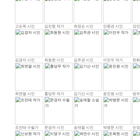
고순옥 시인
김진항 작가
최정순 시인
안종관 시인
강인
김경자 시인
최동현 시인
김주관 시인
이진우 작가
한화
최면열 시인
홍당무 작가
김기산 시인
윤진원 시인
방우
조진태 수필가
문경자 시인
송재철 시인
박병문 시인
손정