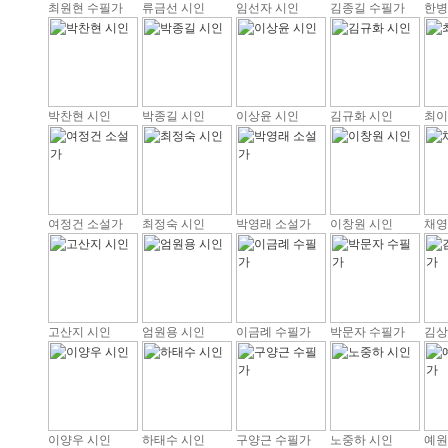
최원현 수필가
류금선 시인
임선자 시인
김종길 수필가
한병
박찬현 시인
박종길 시인
이상윤 시인
김규화 시인
최이
여정건 소설가
최정숙 시인
박영래 소설가
이창원 시인
채영
고산지 시인
엄원용 시인
이금례 수필가
박문자 수필가
김상
이양우 시인
하태수 시인
구양근 수필가
노중하 시인
예원