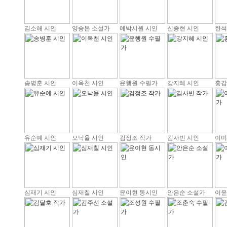
김소해 시인
양승본 소설가
예박시원 시인
신종현 시인
한석
송병훈 시인
이옥천 시인
윤행원 수필가
강지혜 시인
홍갑
유순예 시인
오낙율 시인
김정조 작가
김사빈 시인
이미
심재기 시인
심재칠 시인
윤이현 동시인
안은순 소설가
이윤