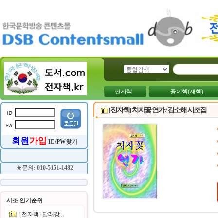
전자책
종이책(새책)
[전자책] 치자꽃 연가 / 김소해 시조집
회원
가입
ID/PW찾기
★문의: 010-5151-1482
시조 인기순위
[전자책] 달래강...