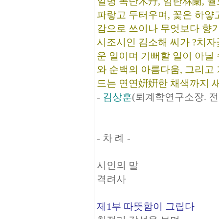
일명 목단木丹, 임란林蘭, 월
파랗고 두터우며, 꽃은 하얗
감으로 쓰이나 무엇보다 향기
시조시인 김소해 씨가 ?치자
운 일이며 기뻐할 일이 아닐 
와 순백의 아름다움, 그리고
드는 연연姸姸한 채색까지 새
-
김상훈
(퇴계학연구소장. 전
- 차 례 -
시인의 말
격려사
제1부 따뜻함이 그립다