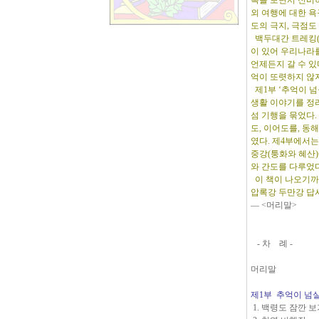
록을 보면서 신비
외 여행에 대한 욕
도의 극지, 극점도
백두대간 트레킹(종
이 있어 우리나라
언제든지 갈 수 있
억이 또렷하지 않
제1부 ‘추억이 넘
생활 이야기를 정
섬 기행을 묶었다.
도, 이어도를, 
였다. 제4부에서는
중강(퉁화와 혜산)
와 간도를 다루었다
이 책이 나오기까
압록강 두만강 답
― <머리말>
- 차 례 -
머리말
제1부 추억이 넘
1. 백령도 잠깐 