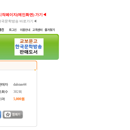
시작페이지(메인화면) 가기◀
한국문학방송 바로가기◀
판매자
dalstan44
조회수
382회
가격
5,000원