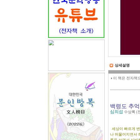
상세설명
◑ 이 책은 전자책
------------------------
백령도 추억
심의섭
수상록 (
세상이 빠르게 변하
나 허물어지면서 하