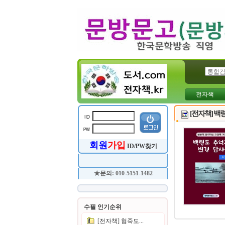
전자책
[전자책] 백
회원
가입
ID/PW찾기
★문의: 010-5151-1482
수필 인기순위
[전자책] 협죽도...