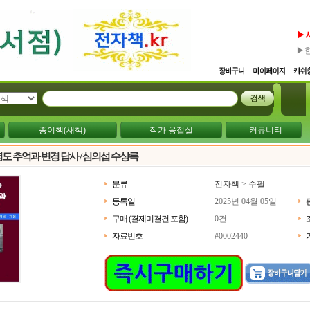
▶
▶
종이책(새책)
작가 응접실
커뮤니티
령도 추억과 변경 답사 / 심의섭 수상록
분류
전자책
>
수필
등록일
2025년 04월 05일
구매 (결제미결건 포함)
0건
자료번호
#0002440