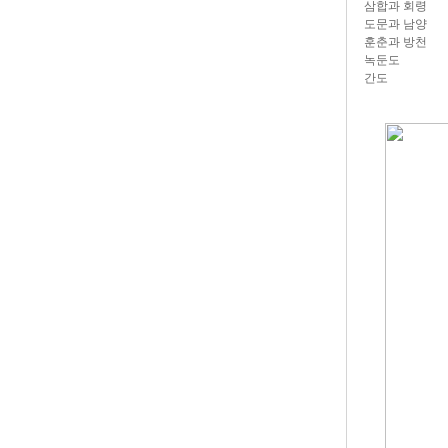
삼합과 회령
도문과 남양
훈춘과 방천
녹둔도
간도