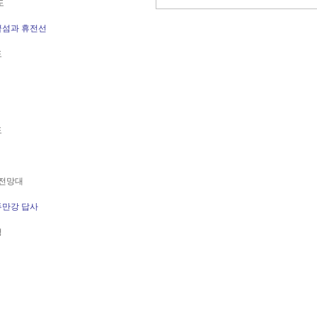
도
끝섬과 휴전선
도
도
일전망대
두만강 답사
평