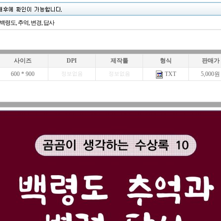
 백령도, 추억, 변경, 답사
사이즈
DPI
제작툴
형식
판매가
600 * 900
TXT
5,000원
정보없음
정보없음