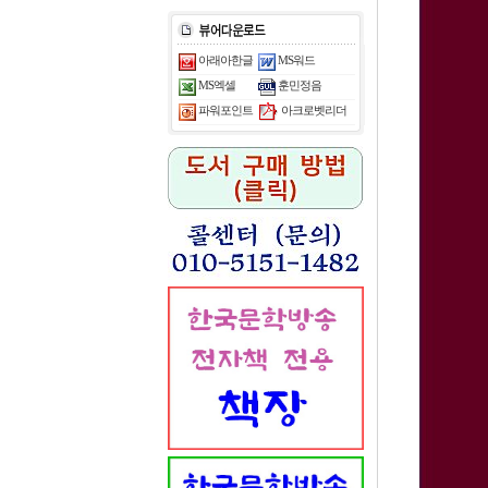
아래아한글
MS워드
MS엑셀
훈민정음
아크로벳리더
파워포인트