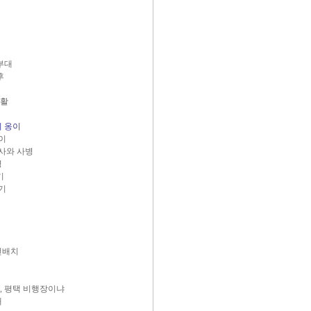
로부대
황후
생활
의 옹이
옹이
병사와 사병
병
기
닦기
전배치
길
 평택 비행장이냐
대