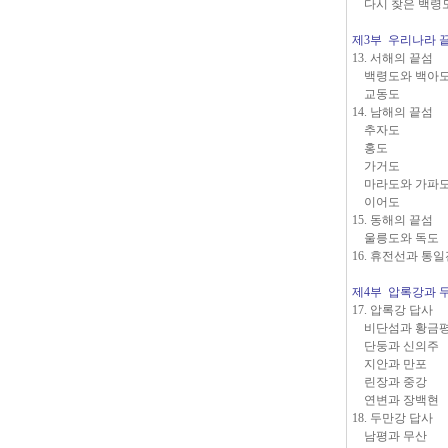
다시 찾은 백령
제3부 우리나라 
13. 서해의 끝섬
백령도와 백아
교동도
14. 남해의 끝섬
추자도
홍도
가거도
마라도와 가파
이어도
15. 동해의 끝섬
울릉도와 독도
16. 휴전선과 통
제4부 압록강과 
17. 압록강 답사
비단섬과 황금
단둥과 신의주
지안과 만포
린장과 중강
연변과 장백현
18. 두만강 답사
남평과 무산