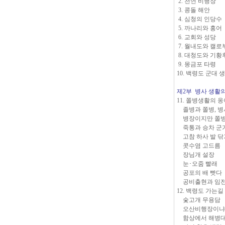
2. 천연 비행장
3. 콩돌 해안
4. 심청의 인당수
5. 까나리와 홍어
6. 교회와 성당
7. 월내도와 캘
8. 대청도와 기
9. 몽금포 타령
10. 백령도 군대 
제2부 병사 생활
11. 쫄병생활의 
졸병과 쫄병, 
병장이지만 쫄
죽통과 승차 군
고참 하사 발 
콧수염 고드름
장님개 설장
눈･오줌 빨래
공포의 배 빳다
공비출현과 임
12. 백령도 가는
숯고개 무용담
오산비행장이냐,
함상에서 해병