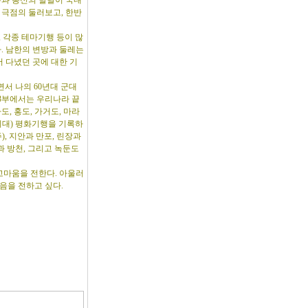
통과 통신의 발달이 국내
 극점의 둘러보고, 한반
, 각종 테마기행 등이 많
. 남한의 변방과 둘레는
 다녔던 곳에 대한 기
서 나의 60년대 군대
3부에서는 우리나라 끝
, 홍도, 가거도, 마라
지대) 평화기행을 기록하
, 지안과 만포, 린장과
과 방천, 그리고 녹둔도
고마움을 전한다. 아울러
음을 전하고 싶다.