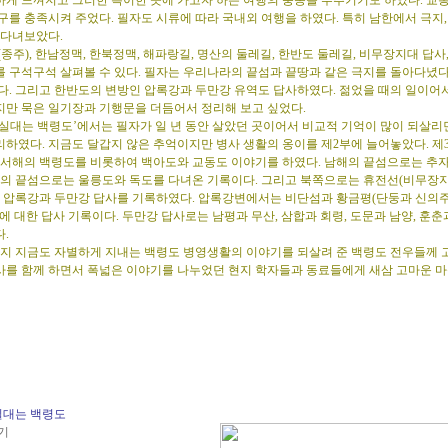
하게 느껴지고 그러한 특이한 곳에 가고자 하는 여행의 충동을 부추기기도 하였다. 교
구를 충족시켜 주었다. 필자도 시류에 따라 국내외 여행을 하였다. 특히 남한에서 극지,
 다녀보았다.
주), 한남정맥, 한북정맥, 해파랑길, 명산의 둘레길, 한반도 둘레길, 비무장지대 답사
를 구석구석 살펴볼 수 있다. 필자는 우리나라의 끝섬과 끝땅과 같은 극지를 돌아다녔다
다. 그리고 한반도의 변방인 압록강과 두만강 유역도 답사하였다. 젊었을 때의 일이어서
지만 묵은 일기장과 기행문을 더듬어서 정리해 보고 싶었다.
실대는 백령도’에서는 필자가 일 년 동안 살았던 곳이어서 비교적 기억이 많이 되살리면
리하였다. 지금도 달갑지 않은 추억이지만 병사 생활의 옹이를 제2부에 늘어놓았다. 제
 서해의 백령도를 비롯하여 백아도와 교동도 이야기를 하였다. 남해의 끝섬으로는 추자도
동해의 끝섬으로는 울릉도와 독도를 다녀온 기록이다. 그리고 북쪽으로는 휴전선(비무장
 압록강과 두만강 답사를 기록하였다. 압록강변에서는 비단섬과 황금평(단둥과 신의주)
에 대한 답사 기록이다. 두만강 답사로는 남평과 무산, 삼합과 회령, 도문과 남양, 훈춘
.
지 지금도 자별하게 지내는 백령도 병영생활의 이야기를 되살려 준 백령도 전우들께 
사를 함께 하면서 폭넓은 이야기를 나누었던 현지 학자들과 동료들에게 새삼 고마운 마
실대는 백령도
보기