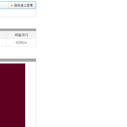
파일크기
420Byte