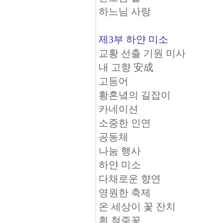
하느님 사랑
제3부 하얀 미소
교황 선출 기원 미사
내 고향 安成
고등어
황혼녘의 길잡이
카네이션
소중한 인연
공동체
나눔 행사
하얀 미소
다채로운 향연
영원한 축제
온 세상이 꽃 잔치
흰 철죽꽃