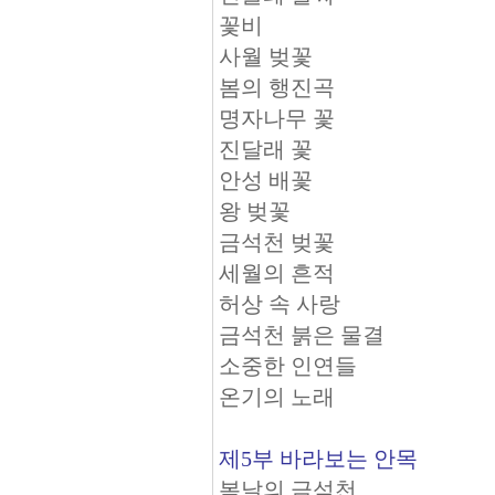
꽃비
사월 벚꽃
봄의 행진곡
명자나무 꽃
진달래 꽃
안성 배꽃
왕 벚꽃
금석천 벚꽃
세월의 흔적
허상 속 사랑
금석천 붉은 물결
소중한 인연들
온기의 노래
제5부 바라보는 안목
봄날의 금석천