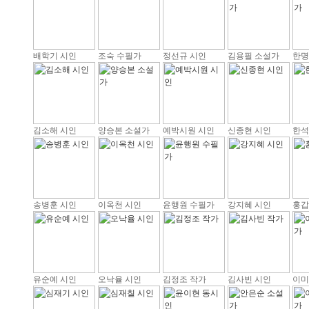
배학기 시인
조숙 수필가
정선규 시인
김용필 소설가
한명
김소해 시인
양승본 소설가
예박시원 시인
신종현 시인
한석
송병훈 시인
이옥천 시인
윤행원 수필가
강지혜 시인
홍갑
유순예 시인
오낙율 시인
김정조 작가
김사빈 시인
이미