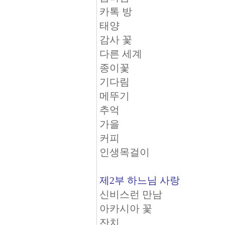
카톡 방
태양
감사 꽃
다른 세계
종이꽃
기다림
메뚜기
추억
가을
커피
인생목걸이
제2부 하느님 사랑
신비스런 만남
아카시아 꽃
잔치