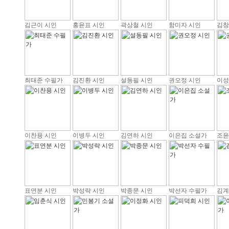
김근이 시인
홍윤표 시인
곽상철 시인
함미자 시인
김창
최태준 수필가
김진환 시인
설동필 시인
권오정 시인
이성
이찬용 시인
이병두 시인
김연하 시인
이은집 소설가
조윤
표연분 시인
박성락 시인
박종문 시인
박선자 수필가
김계