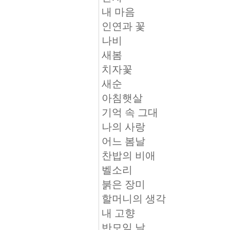
내 마음
인연과 꽃
나비
새봄
치자꽃
새순
아침햇살
기억 속 그대
나의 사랑
어느 봄날
찬밥의 비애
벨소리
붉은 장미
할머니의 생각
내 고향
반모임 날