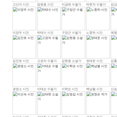
고산지 시인
엄원용 시인
이금례 수필가
박문자 수필가
김상
이양우 시인
하태수 시인
구양근 수필가
노중하 시인
예원
김안로 시인
고경자 수필가
김현용 소설가
정태운 시인
김홍
권영소 시인
이태순 수필가
이학순 시인
백남렬 시인
신승