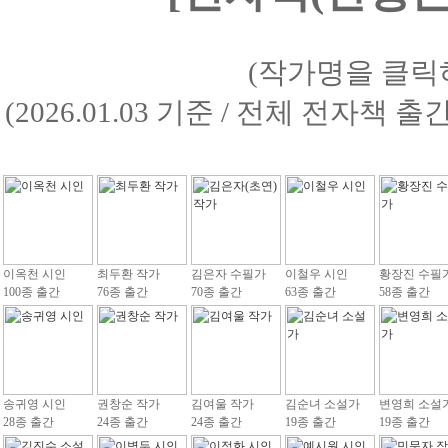
(작가명을 클릭
(2026.01.03 기준 / 전체 전자책 
이옥천 시인
최두환 작가
김은자 수필가
이철우 시인
황장진 수필
100종 출간
76종 출간
70종 출간
63종 출간
58종 출간
송귀영 시인
권창순 작가
김여울 작가
김순녀 소설가
변영희 소설
28종 출간
24종 출간
24종 출간
19종 출간
19종 출간