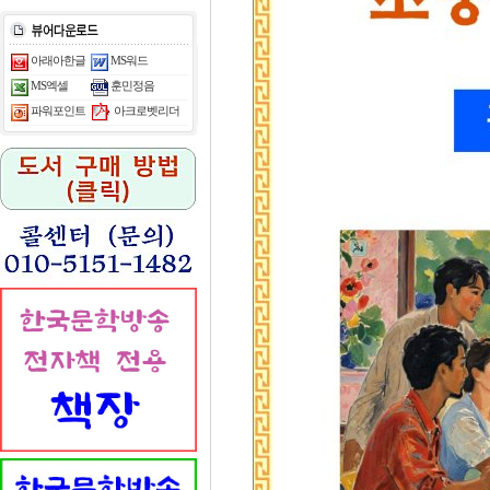
아래아한글
MS워드
MS엑셀
훈민정음
아크로벳리더
파워포인트