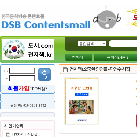
전자책
종이책(새책)
[전자책] 소중한 인연들 / 곽연수 시집
회원
가입
ID/PW찾기
★문의: 010-5151-1482
시 인기순위
[전자책] 숲길을...