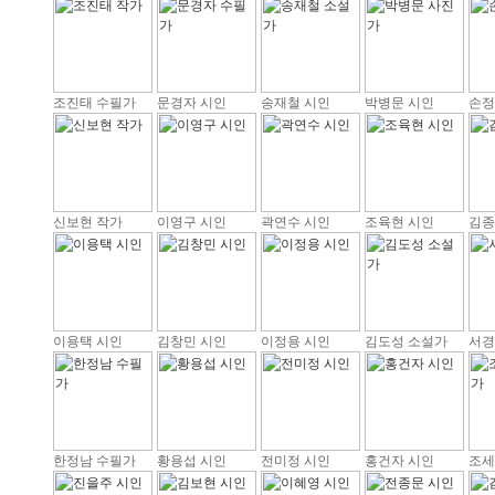
조진태 수필가
문경자 시인
송재철 시인
박병문 시인
손정
신보현 작가
이영구 시인
곽연수 시인
조육현 시인
김종
이용택 시인
김창민 시인
이정용 시인
김도성 소설가
서경
한정남 수필가
황용섭 시인
전미정 시인
홍건자 시인
조세