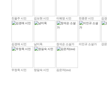
진을주 시인
김보현 시인
이혜영 시인
전종문 시인
김경
김경애 시인
남미옥
장석순 소설가
이인규 소설가
강은
우정옥 시인
장길숙 시인
김은자(usa)