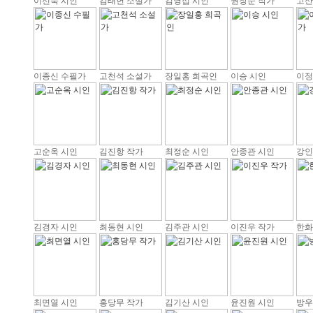
이선숙 시인
김태헌 소설가
김영섭 시인
권창순 작가
고산
이종신 수필가
고천석 소설가
장일홍 희곡인
이승 시인
이정
고순옥 시인
김진항 작가
최정순 시인
안종관 시인
강인
김경자 시인
최동현 시인
김주관 시인
이진우 작가
한화
최면열 시인
홍당무 작가
김기산 시인
윤진원 시인
방우