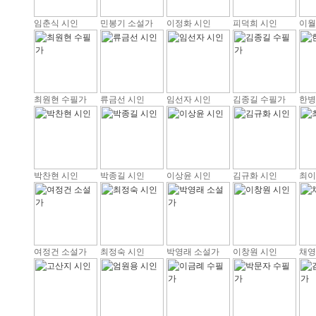
임춘식 시인
민봉기 소설가
이정화 시인
피덕희 시인
이월
최원현 수필가
류금선 시인
임선자 시인
김종길 수필가
한병
박찬현 시인
박종길 시인
이상윤 시인
김규화 시인
최이
여정건 소설가
최정숙 시인
박영래 소설가
이창원 시인
채영