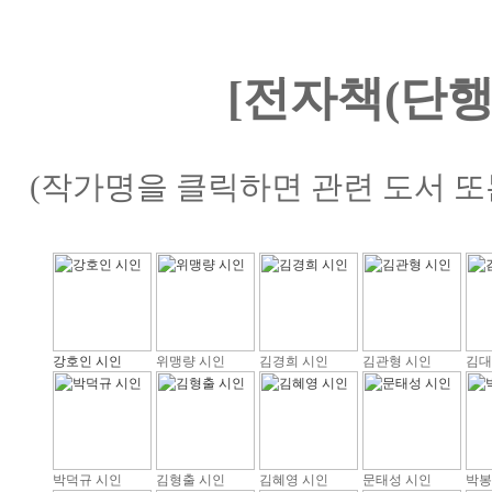
[전자책(단행
(작가명을 클릭하면 관련 도서 또
강호인 시인
위맹량 시인
김경희 시인
김관형 시인
김대
박덕규 시인
김형출 시인
김혜영 시인
문태성 시인
박봉