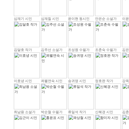
심재기 시인
심재칠 시인
윤이현 동시인
안은순 소설가
이윤
김달호 작가
김주선 소설가
조성원 수필가
조춘숙 수필가
김은
이효녕 시인
쾨펠연숙 시인
송귀영 시인
정호완 작가
강옥
최남용 소설가
박순철 수필가
류일석 작가
신혜경 시인
김춘