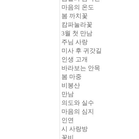
마음의 온도
봄 까치꽃
캄파눌라꽃
3월 첫 만남
주님 사랑
미사 후 귀갓길
인생 고개
바라보는 안목
봄 마중
비봉산
만남
의도와 실수
마음의 심지
인연
시 사랑방
꽃비