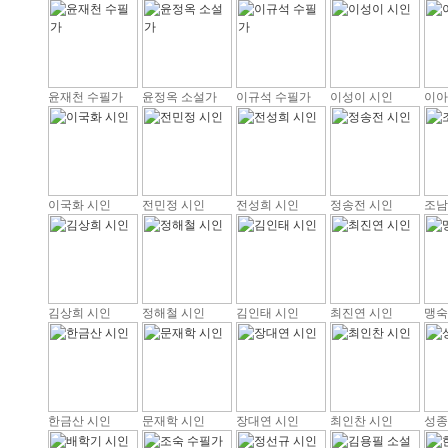
윤재천 수필가
윤정옥 소설가
이규석 수필가
이성이 시인
이아
이국화 시인
전민정 시인
전성희 시인
정송전 시인
조남
김상희 시인
정해철 시인
김인태 시인
최진연 시인
맹숙
한금산 시인
문재학 시인
장대연 시인
최인찬 시인
성종