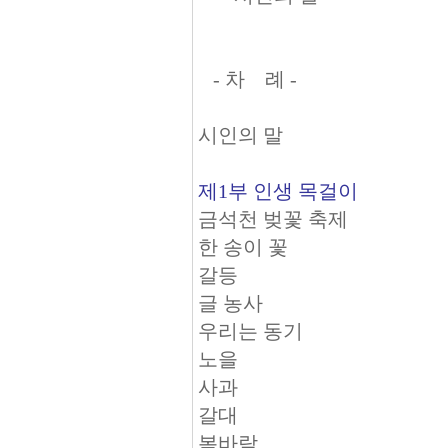
- 차 례 -
시인의 말
제1부 인생 목걸이
금석천 벚꽃 축제
한 송이 꽃
갈등
글 농사
우리는 동기
노을
사과
갈대
봄바람