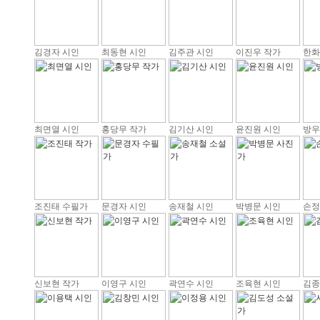
김경자 시인
최동현 시인
김주관 시인
이진우 작가
한화
최면열 시인
홍당무 작가
김기산 시인
윤진원 시인
방우
조진태 수필가
문경자 시인
송재철 시인
박병문 시인
손정
신보현 작가
이영구 시인
곽연수 시인
조육현 시인
김종