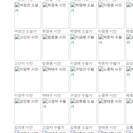
여정건 소설가
최정숙 시인
박영래 소설가
이창원 시인
채영
고산지 시인
엄원용 시인
이금례 수필가
박문자 수필가
김상
이양우 시인
하태수 시인
구양근 수필가
노중하 시인
예원
김안로 시인
고경자 수필가
김현용 소설가
정태운 시인
김홍