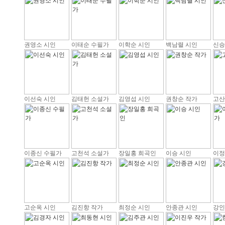
권영소 시인
이태순 수필가
이학순 시인
백남렬 시인
신승
이선숙 시인
김태헌 소설가
김영섭 시인
권창순 작가
고산
이종신 수필가
고천석 소설가
장일홍 희곡인
이승 시인
이정
고순옥 시인
김진항 작가
최정순 시인
안종관 시인
강인