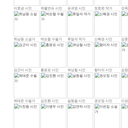
이효녕 시인
쾨펠연숙 시인
송귀영 시인
정호완 작가
강옥
최남용 소설가
박순철 수필가
류일석 작가
신혜경 시인
김춘
김근이 시인
홍윤표 시인
곽상철 시인
함미자 시인
김창
최태준 수필가
김진환 시인
설동필 시인
권오정 시인
이성