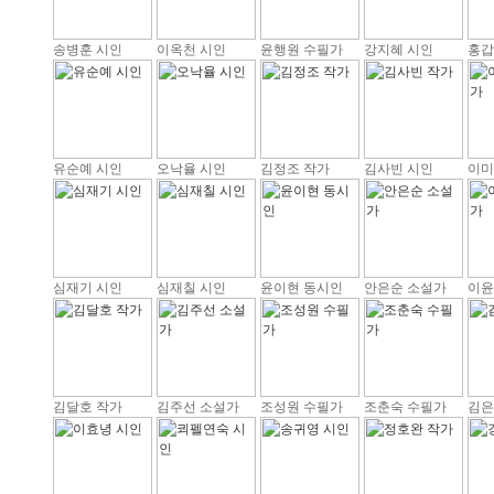
송병훈 시인
이옥천 시인
윤행원 수필가
강지혜 시인
홍갑
유순예 시인
오낙율 시인
김정조 작가
김사빈 시인
이미
심재기 시인
심재칠 시인
윤이현 동시인
안은순 소설가
이윤
김달호 작가
김주선 소설가
조성원 수필가
조춘숙 수필가
김은