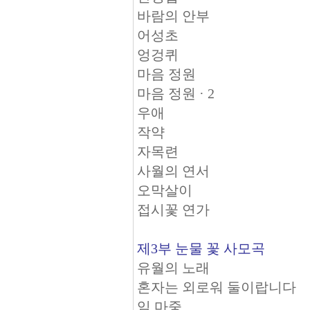
바람의 안부
어성초
엉겅퀴
마음 정원
마음 정원 · 2
우애
작약
자목련
사월의 연서
오막살이
접시꽃 연가
제3부 눈물 꽃 사모곡
유월의 노래
​혼자는 외로워 둘이랍니다
임 마중