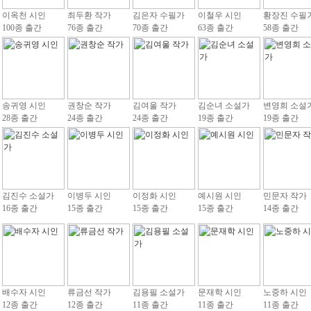
이옥천 시인
최두환 작가
김은자 수필가
이철우 시인
황장진 수필
100종 출간
76종 출간
70종 출간
63종 출간
58종 출간
송귀영 시인
권창순 작가
김여울 작가
김순녀 소설가
변영희 소설
28종 출간
24종 출간
24종 출간
19종 출간
19종 출간
김진수 소설가
이병두 시인
이정화 시인
예시원 시인
민문자 작가
16종 출간
15종 출간
15종 출간
15종 출간
14종 출간
배수자 시인
류금선 작가
김용필 소설가
문재학 시인
노중하 시인
12종 출간
12종 출간
11종 출간
11종 출간
11종 출간