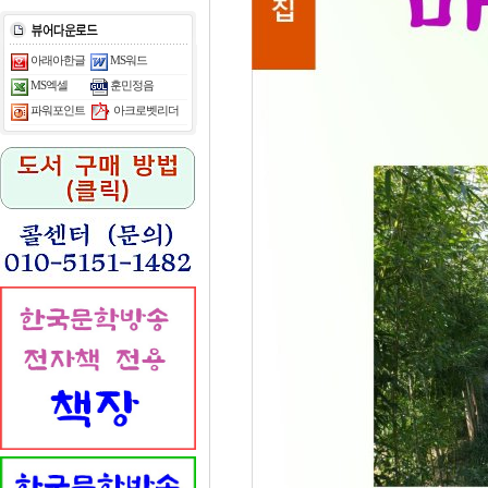
아래아한글
MS워드
MS엑셀
훈민정음
아크로벳리더
파워포인트