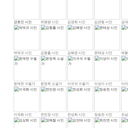
강호인 시인
위맹량 시인
김경희 시인
김관형 시인
김대
박덕규 시인
김형출 시인
김혜영 시인
문태성 시인
박봉
윤재천 수필가
윤정옥 소설가
이규석 수필가
이성이 시인
이아
이국화 시인
전민정 시인
전성희 시인
정송전 시인
조남