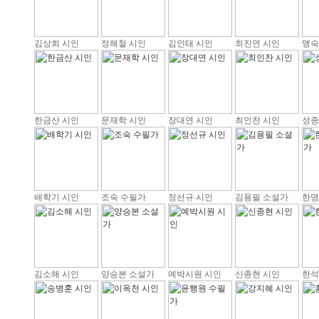
김상희 시인
정해철 시인
김인태 시인
최진연 시인
맹숙
한금산 시인
문재학 시인
장대연 시인
최인찬 시인
성종
배학기 시인
조숙 수필가
정선규 시인
김용필 소설가
한명
김소해 시인
양승본 소설가
예박시원 시인
신종현 시인
한석