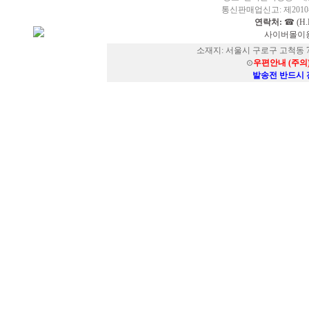
통신판매업신고: 제2010-
연락처:
☎ (H.P
사이버몰이용
소재지: 서울시 구로구 고척동 73
⊙
우편안내 (주의
발송전 반드시 