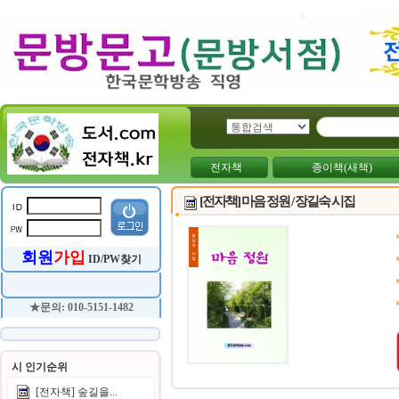
전자책
종이책(새책)
[전자책] 마음 정원 / 장길숙 시집
회원
가입
ID/PW찾기
★문의: 010-5151-1482
시 인기순위
[전자책] 숲길을...