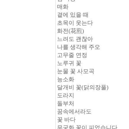
매화
곁에 있을 때
초목이 웃는다
화전(花煎)
느려도 괜찮아
나를 생각해 주오
고무줄 연정
노루귀 꽃
눈물 꽃 사모곡
능소화
달개비 꽃(닭의장풀)
도라지
돌부처
꿈속에서라도
꽃 바다
무궁화 꽃이 피었습니다