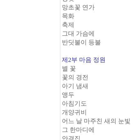
망초꽃 연가
목화
축제
그대 가슴에
반딧불이 등불
제2부 마음 정원
별 꽃
꽃의 경전
아기 냄새
앵두
아침기도
개양귀비
어느 날 마주친 새의 눈빛
그 한마디에
안경집