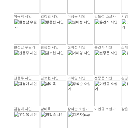
이용택 시인
김창민 시인
이정용 시인
김도성 소설가
서경
한정남 수필가
황용섭 시인
전미정 시인
홍건자 시인
조세
진을주 시인
김보현 시인
이혜영 시인
전종문 시인
김경
김경애 시인
남미옥
장석순 소설가
이인규 소설가
강은