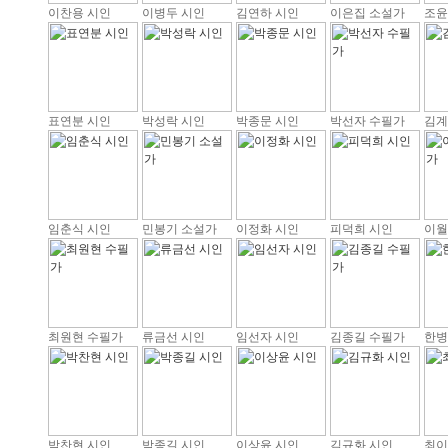
이찬용 시인
이병두 시인
김연하 시인
이은집 소설가
조윤
표연분 시인
박성락 시인
박종문 시인
박선자 수필가
김계
임춘식 시인
민봉기 소설가
이정화 시인
피덕희 시인
이월
최원현 수필가
류금선 시인
임선자 시인
김종길 수필가
한병
박찬현 시인
박종길 시인
이상윤 시인
김규화 시인
최이