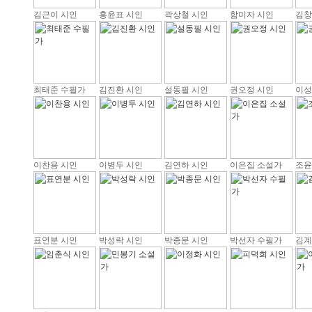
김근이 시인
홍윤표 시인
곽상철 시인
함미자 시인
김창
최태준 수필가
김진환 시인
설동필 시인
권오정 시인
이성
이찬용 시인
이병두 시인
김연하 시인
이은집 소설가
조윤
표연분 시인
박성락 시인
박종문 시인
박선자 수필가
김계