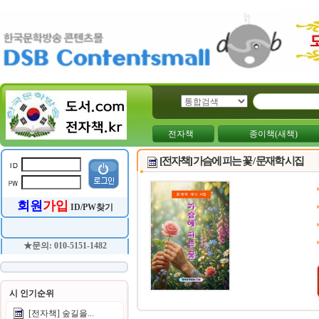
전자책
종이책(새책)
[전자책] 가슴에 피는 꽃 / 문재학 시집
회원
가입
ID/PW찾기
★문의: 010-5151-1482
시 인기순위
[전자책] 숲길을...