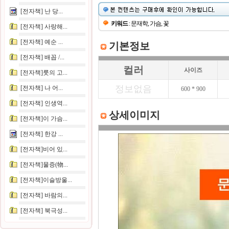
[전자책] 난 당...
키워드
: 문재학, 가슴, 꽃
[전자책] 사랑해...
[전자책] 예순 ...
기본정보
[전자책] 배꼽 /...
컬러
사이즈
[전자책]룻의 고...
정보없음
[전자책] 나 어...
600 * 900
[전자책] 인생역...
상세이미지
[전자책]이 가슴...
[전자책] 한강 ...
[전자책]비어 있...
[전자책]물증(物...
[전자책]이슬방울...
[전자책] 바람의...
[전자책] 북극성...