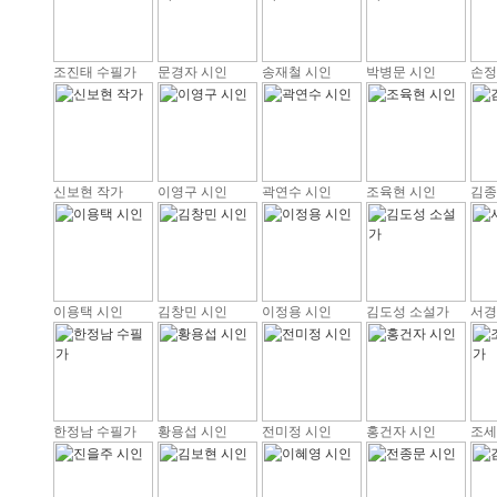
조진태 수필가
문경자 시인
송재철 시인
박병문 시인
손정
신보현 작가
이영구 시인
곽연수 시인
조육현 시인
김종
이용택 시인
김창민 시인
이정용 시인
김도성 소설가
서경
한정남 수필가
황용섭 시인
전미정 시인
홍건자 시인
조세