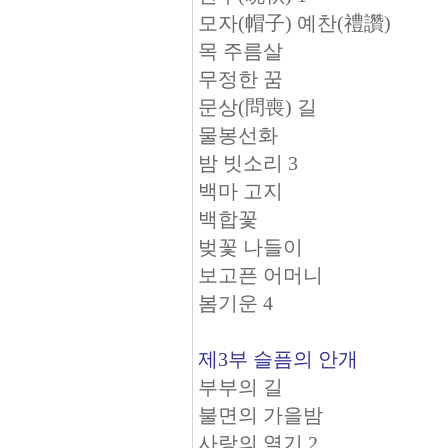
모자(帽子) 예찬(禮讚)
목 주름살
무정한 꿈
문상(問喪) 길
물봉선화
밤 빗소리 3
백마 고지
백합꽃
벚꽃 나들이
보고픈 어머니
봄기운 4
제3부 슬픔의 안개
부부의 길
불면의 가을밤
사랑의 열기 2