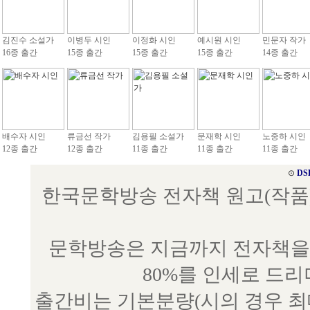
김진수 소설가
이병두 시인
이정화 시인
예시원 시인
민문자 작가
16종 출간
15종 출간
15종 출간
15종 출간
14종 출간
배수자 시인
류금선 작가
김용필 소설가
문재학 시인
노중하 시인
12종 출간
12종 출간
11종 출간
11종 출간
11종 출간
⊙
DS
한국문학방송 전자책 원고(작품) 접수
문학방송은 지금까지 전자책을 
80%를 인세로 드
출간비는 기본분량(시의 경우 최대 