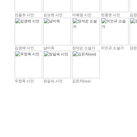
진을주 시인
김보현 시인
이혜영 시인
전종문 시인
김경
김경애 시인
남미옥
장석순 소설가
이인규 소설가
강은
우정옥 시인
장길숙 시인
김은자(usa)