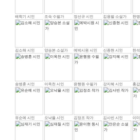
배학기 시인
조숙 수필가
정선규 시인
김용필 소설가
한명
김소해 시인
양승본 소설가
예박시원 시인
신종현 시인
한석
송병훈 시인
이옥천 시인
윤행원 수필가
강지혜 시인
홍갑
유순예 시인
오낙율 시인
김정조 작가
김사빈 시인
이미