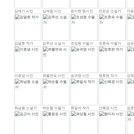
심재기 시인
심재칠 시인
윤이현 동시인
안은순 소설가
이윤
김달호 작가
김주선 소설가
조성원 수필가
조춘숙 수필가
김은
이효녕 시인
쾨펠연숙 시인
송귀영 시인
정호완 작가
강옥
최남용 소설가
박순철 수필가
류일석 작가
신혜경 시인
김춘