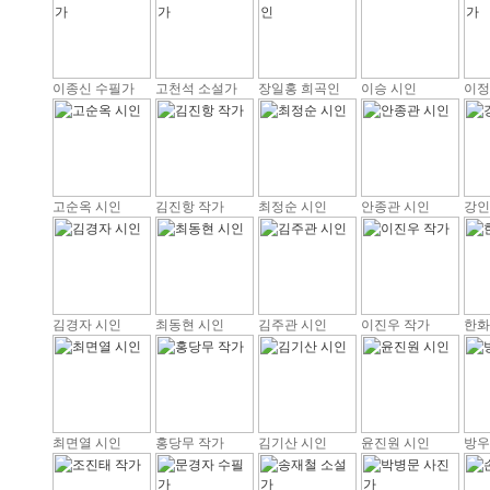
이종신 수필가
고천석 소설가
장일홍 희곡인
이승 시인
이정
고순옥 시인
김진항 작가
최정순 시인
안종관 시인
강인
김경자 시인
최동현 시인
김주관 시인
이진우 작가
한화
최면열 시인
홍당무 작가
김기산 시인
윤진원 시인
방우