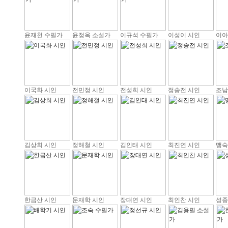
윤재천 수필가
윤정옥 소설가
이규석 수필가
이성이 시인
이아
이국화 시인
전민정 시인
전성희 시인
정송전 시인
조남
김상희 시인
정해철 시인
김인태 시인
최진연 시인
맹숙
한금산 시인
문재학 시인
장대연 시인
최인찬 시인
성종