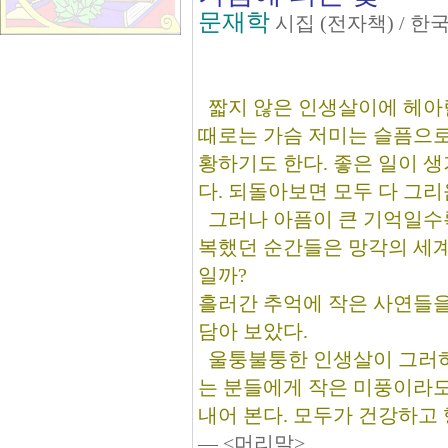
문재학
시집 (전자책) / 
짧지 않은 인생살이에 헤아릴
때로는 가슴 저미는 슬픔으로
황하기도 한다. 좋은 일이 
다. 되돌아보면 모두 다 그리
그러나 아픔이 큰 기억일수
복했던 순간들은 망각의 세계
일까?
흘러간 추억에 작은 사연들을
담아 보았다.
울퉁불퉁한 인생살이 그러하
는 분들에게 작은 미풍이라도
내어 본다. 모두가 건강하고
― <머리말>