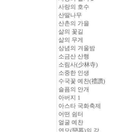
사랑의 호수
산딸나무
산촌의 가을
삶의 꽃길
삶의 무게
상념의 겨울밤
소금산 산행
소림사(少林寺)
소중한 인생
수국꽃 예찬(禮讚)
슬픔의 안개
아버지 1
아스타 국화축제
어떤 쉼터
얼굴 예찬
연모(戀慕)의 강