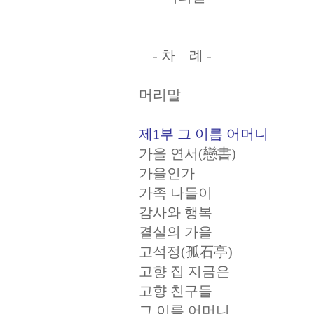
- 차 례 -
머리말
제1부 그 이름 어머니
가을 연서(戀書)
가을인가
가족 나들이
감사와 행복
결실의 가을
고석정(孤石亭)
고향 집 지금은
고향 친구들
그 이름 어머니