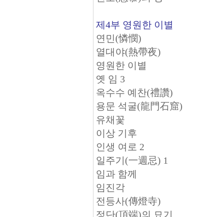
제4부 영원한 이별
연민(憐憫)
열대야(熱帶夜)
영원한 이별
옛 임 3
옥수수 예찬(禮讚)
용문 석굴(龍門石窟)
유채꽃
이상 기후
인생 여로 2
일주기(一週忌) 1
임과 함께
임진각
전등사(傳燈寺)
정단(頂端)의 묘기