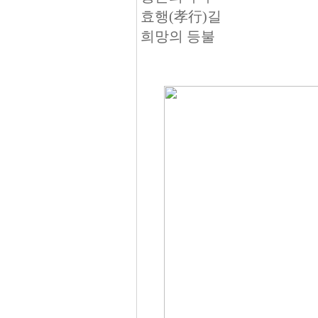
효행(孝行)길
희망의 등불