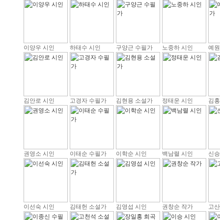
이양우 시인
하태수 시인
구양근 수필가
노중하 시인
예원
김안로 시인
고경자 수필가
김현용 소설가
정태운 시인
김홍
권영소 시인
이태순 수필가
이학순 시인
백남렬 시인
신승
이선숙 시인
김태헌 소설가
김영섭 시인
권창순 작가
고산