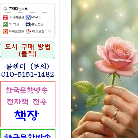
아래아한글
MS워드
MS엑셀
훈민정음
아크로벳리더
파워포인트