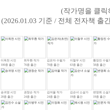
(작가명을 클릭
(2026.01.03 기준 / 전체 전자책 
이옥천 시인
최두환 작가
김은자 수필가
이철우 시인
황장진 수필
100종 출간
76종 출간
70종 출간
63종 출간
58종 출간
송귀영 시인
권창순 작가
김여울 작가
김순녀 소설가
변영희 소설
28종 출간
24종 출간
24종 출간
19종 출간
19종 출간