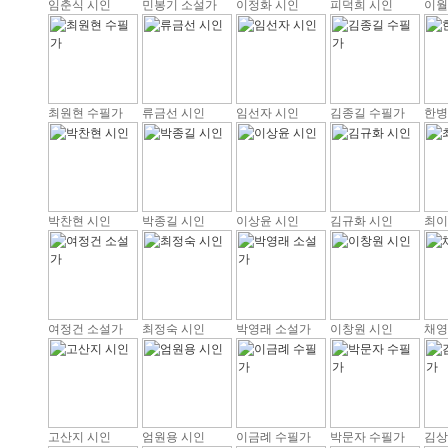
임춘식 시인
민봉기 소설가
이정화 시인
피덕희 시인
이월
최원현 수필가
류금선 시인
임선자 시인
김종길 수필가
한병
박찬현 시인
박종길 시인
이상윤 시인
김규화 시인
최이
여정건 소설가
최정숙 시인
박영래 소설가
이창원 시인
채영
고산지 시인
엄원용 시인
이금례 수필가
박문자 수필가
김상