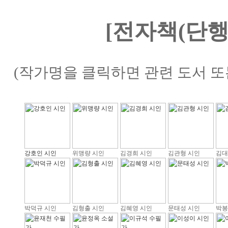
[전자책(단행
(작가명을 클릭하면 관련 도서 또
강호인 시인
위맹량 시인
김경희 시인
김관형 시인
김대
박덕규 시인
김형출 시인
김혜영 시인
문태성 시인
박봉