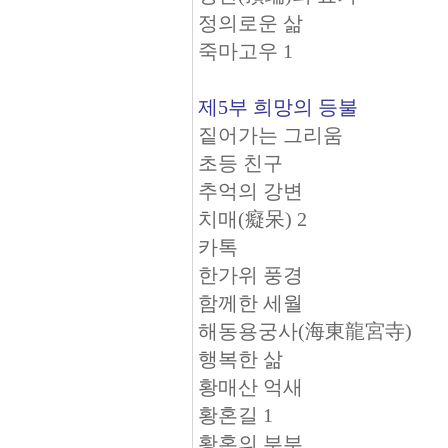
정의로운 삶
죽마고우 1
제5부 희망의 등불
짙어가는 그리움
초등 친구
추억의 강변
치매(癡呆) 2
카톡
한가위 풍경
함께한 세월
해동용궁사(海東龍宮寺)
행복한 삶
황매산 억새
황혼길 1
황혼의 부부