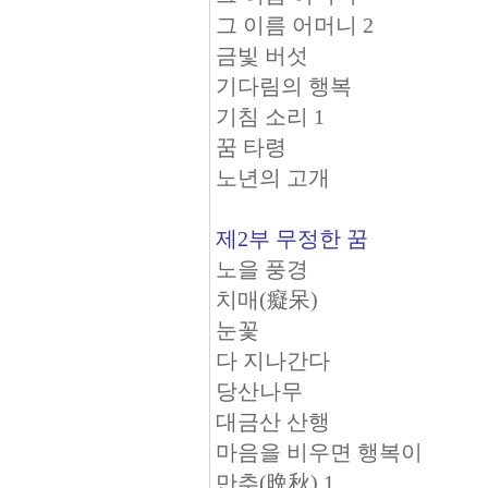
그 이름 어머니 2
금빛 버섯
기다림의 행복
기침 소리 1
꿈 타령
노년의 고개
제2부 무정한 꿈
노을 풍경
치매(癡呆)
눈꽃
다 지나간다
당산나무
대금산 산행
마음을 비우면 행복이
만추(晩秋) 1