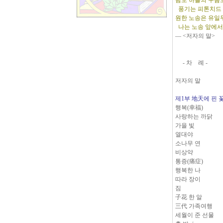
람도 하늘의 구름도
풍기는 피톤치드 
원한 노송은 유일
나는 노송 앞에서 
― <저자의 말>
- 차 례 -
저자의 말
제1부 地天에 핀 
행복(幸福)
사랑하는 까닭
가을 빛
열대야
소나무 연
비상약
통증(痛症)
행복한 나
따라 장이
짐
子花 한 알
三代 가족여행
세월이 준 선물