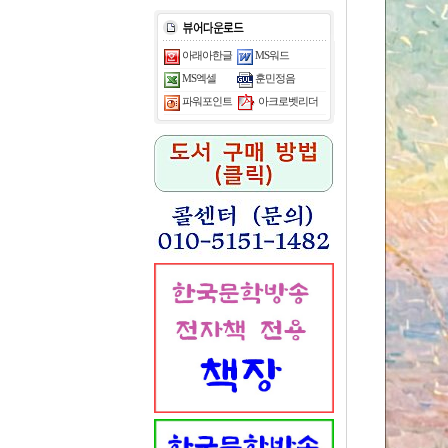
아래아한글
MS워드
MS엑셀
훈민정음
아크로벳리더
파워포인트