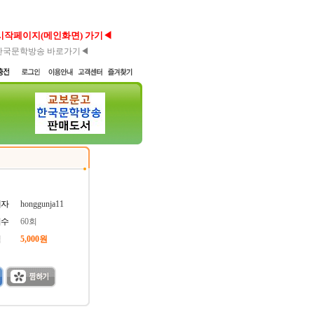
시작페이지(메인화면) 가기◀
한국문학방송 바로가기◀
매자
honggunja11
회수
60회
격
5,000원