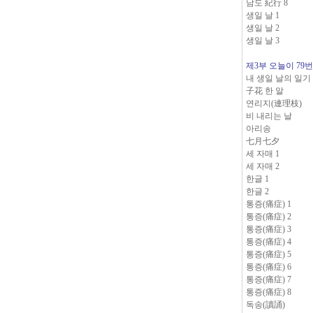
남도 紀行 8
생일 날 1
생일 날 2
생일 날 3
제3부 오늘이 79
내 생일 날의 일
子花 한 알
연리지(連理枝)
비 내리는 날
아리송
七月七夕
세 자매 1
세 자매 2
한글 1
한글 2
통증(痛症) 1
통증(痛症) 2
통증(痛症) 3
통증(痛症) 4
통증(痛症) 5
통증(痛症) 6
통증(痛症) 7
통증(痛症) 8
독송(讀誦)