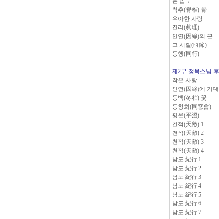
혼 밥 /
척추(脊椎) 骨
우아한 사랑
진리(眞理)
인연(因緣)의 끈
그 시절(時節)
동행(同行)
제2부 정목스님 
작은 사랑
인연(因緣)에 기
동백(冬柏) 꽃
동창회(同窓會)
평온(平溫)
천적(天敵) 1
천적(天敵) 2
천적(天敵) 3
천적(天敵) 4
남도 紀行 1
남도 紀行 2
남도 紀行 3
남도 紀行 4
남도 紀行 5
남도 紀行 6
남도 紀行 7