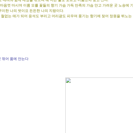
 내려와 함께 세상을 엮으며 해 지는 줄도 모르고 어둠조차 잊고 산다.
마음껏 마시며 이름 모를 꽃들의 향기 가슴 가득 만족의 가슴 안고 가려운 곳 노송에 
무이한 나의 벗이요 든든한 나의 지팡이다.
철없는 애가 되어 응석도 부리고 어리광도 피우며 풍기는 향기에 젖어 정원을 뛰노는 
꽃 꺾어 품에 안는다