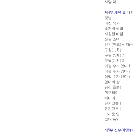
사랑 약
제4부 새벽 별 나
샛별
아침 식사
초저녁 샛별
시원한 바람
산골 소녀
선친(先親) 생각(
구월(九月) 1
구월(九月) 2
구월(九月) 3
어쩔 수가 없다 1
어쩔 수가 없다 2
어쩔 수가 없다 3
엄마의 삶
당신(當身)
귀뚜라미
배터리
유기그릇 1
유기그릇 2
그리운 임
그대 품안
제5부 산수(傘壽)