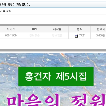
 마음, 정원
사이즈
DPI
제작툴
형식
판매가
600 * 900
TXT
5,000원
정보없음
정보없음