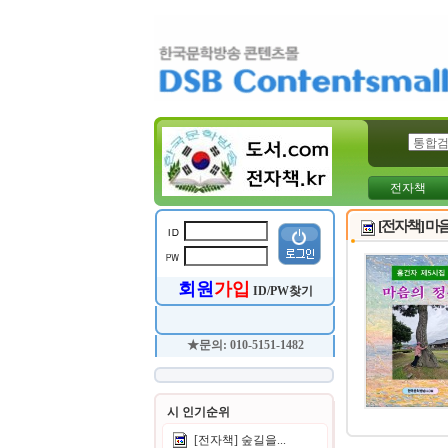
전자책
[전자책] 마음
회원
가입
ID/PW찾기
★문의: 010-5151-1482
시 인기순위
[전자책] 숲길을...