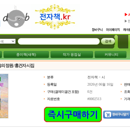
▶
▶
종이책(새책)
작가 응접실
커뮤니티
의 정원 / 홍건자 시집
분류
전자책
>
시
등록일
2026년 06월 16일
판
구매 (결제미결건 포함)
0건
조
자료번호
#0002513
가