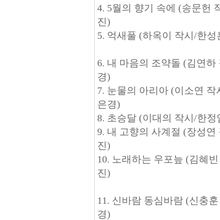
4. 5월의 향기 속에 (송문
진)
5. 억새풀 (하옥이 작시/한
6. 내 마음의 조약돌 (김연
경)
7. 눈물의 아리아 (이소연 
은경)
8. 초승달 (이대의 작시/한
9. 내 고향의 사계절 (장성
진)
10. 노래하는 우포늪 (김혜
진)
11. 신바람 동심바람 (신충
경)