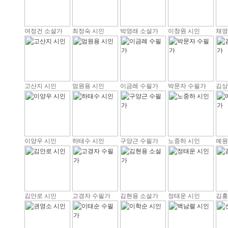
여정건 소설가
최정숙 시인
박영래 소설가
이창원 시인
채영
고산지 시인
엄원용 시인
이금례 수필가
박문자 수필가
김상
이양우 시인
하태수 시인
구양근 수필가
노중하 시인
예원
김안로 시인
고경자 수필가
김현용 소설가
정태운 시인
김홍