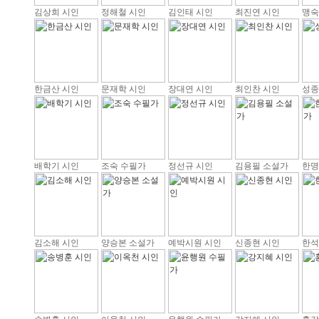
김상희 시인
정해철 시인
김인태 시인
최진연 시인
맹숙
한금산 시인
문재학 시인
장대연 시인
최인찬 시인
성종
배학기 시인
조숙 수필가
정선규 시인
김용필 소설가
한명
김소해 시인
양승본 소설가
예박시원 시인
신종현 시인
한석