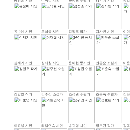
송병훈 시인
이옥천 시인
윤행원 수필가
강지혜 시인
홍갑
유순예 시인
오낙율 시인
김정조 작가
김사빈 시인
이미
심재기 시인
심재칠 시인
윤이현 동시인
안은순 소설가
이윤
김달호 작가
김주선 소설가
조성원 수필가
조춘숙 수필가
김은
이효녕 시인
쾨펠연숙 시인
송귀영 시인
정호완 작가
강옥