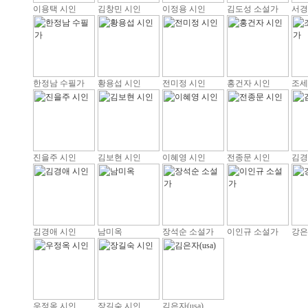
이용택 시인
김창민 시인
이정용 시인
김도성 소설가
서경
한정남 수필가
황용섭 시인
전미정 시인
홍건자 시인
조세
진을주 시인
김보현 시인
이혜영 시인
전종문 시인
김경
김경애 시인
남미옥
장석순 소설가
이인규 소설가
강은
우정옥 시인
장길숙 시인
김은자(usa)