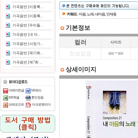
가곡음반 [이종록...
키워드
: 마음, 노래, 내마음, 안재동
가곡음반 [이종록...
가곡음반 [우리들...
기본정보
가곡음반 [내 마...
컬러
사이즈
가곡음반 [서정가...
정보없음
가곡음반 [제15회...
600 * 900
가곡음반 [제7회 ...
상세이미지
아래아한글
MS워드
MS엑셀
훈민정음
아크로벳리더
파워포인트