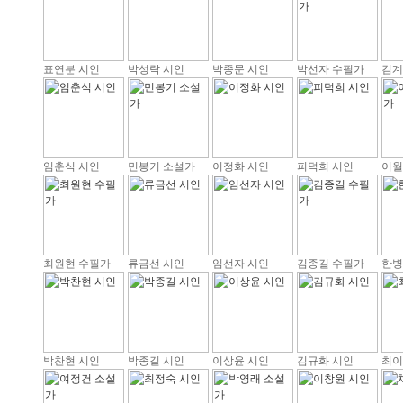
표연분 시인
박성락 시인
박종문 시인
박선자 수필가
김계
임춘식 시인
민봉기 소설가
이정화 시인
피덕희 시인
이월
최원현 수필가
류금선 시인
임선자 시인
김종길 수필가
한병
박찬현 시인
박종길 시인
이상윤 시인
김규화 시인
최이