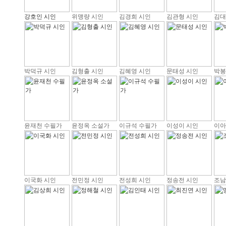
강호인 시인
위맹량 시인
김경희 시인
김관형 시인
김대
박덕규 시인
김형출 시인
김혜영 시인
문태성 시인
박봉
윤재천 수필가
윤정옥 소설가
이규석 수필가
이성이 시인
이아
이국화 시인
전민정 시인
전성희 시인
정송전 시인
조남