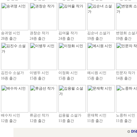
송귀영 시인
권창순 작가
김여울 작가
김순녀 소설가
변영희 소설
28종 출간
24종 출간
24종 출간
19종 출간
19종 출간
김진수 소설가
이병두 시인
이정화 시인
예시원 시인
민문자 작가
16종 출간
15종 출간
15종 출간
15종 출간
14종 출간
배수자 시인
류금선 작가
김용필 소설가
문재학 시인
노중하 시인
12종 출간
12종 출간
11종 출간
11종 출간
11종 출간
⊙
DS