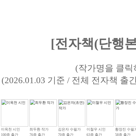
[전자책(단행본)
(작가명을 클릭
(2026.01.03 기준 / 전체 전자책 
이옥천 시인
최두환 작가
김은자 수필가
이철우 시인
황장진 수필
100종 출간
76종 출간
70종 출간
63종 출간
58종 출간