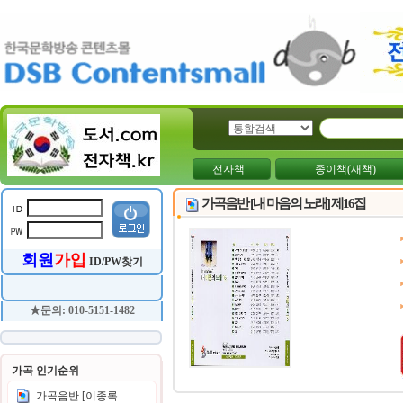
전자책
종이책(새책)
가곡음반 [내 마음의 노래] 제16집
회원
가입
ID/PW찾기
★문의: 010-5151-1482
가곡 인기순위
가곡음반 [이종록...