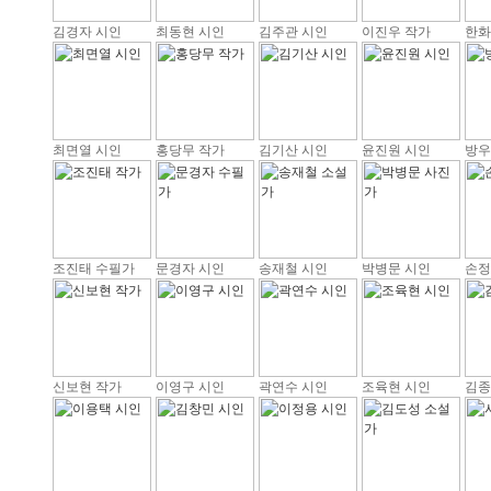
김경자 시인
최동현 시인
김주관 시인
이진우 작가
한화
최면열 시인
홍당무 작가
김기산 시인
윤진원 시인
방우
조진태 수필가
문경자 시인
송재철 시인
박병문 시인
손정
신보현 작가
이영구 시인
곽연수 시인
조육현 시인
김종