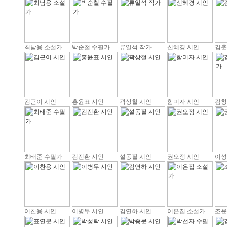
최남용 소설가
박순철 수필가
류일석 작가
신혜경 시인
김춘
김근이 시인
홍윤표 시인
곽상철 시인
함미자 시인
김창
최태준 수필가
김진환 시인
설동필 시인
권오정 시인
이성
이찬용 시인
이병두 시인
김연하 시인
이은집 소설가
조윤