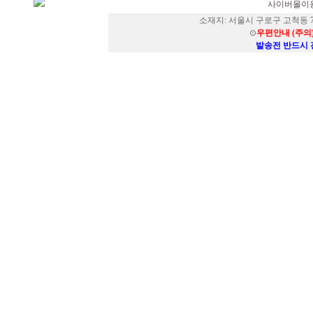
사이버몰이용
소재지: 서울시 구로구 고척동 73
⊙
우편안내 (주의
발송전 반드시 