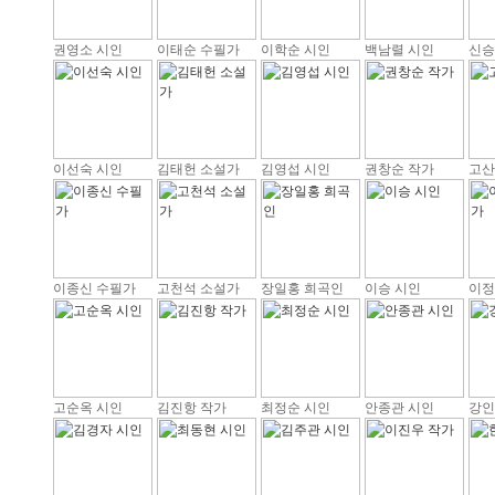
권영소 시인
이태순 수필가
이학순 시인
백남렬 시인
신승
이선숙 시인
김태헌 소설가
김영섭 시인
권창순 작가
고산
이종신 수필가
고천석 소설가
장일홍 희곡인
이승 시인
이정
고순옥 시인
김진항 작가
최정순 시인
안종관 시인
강인