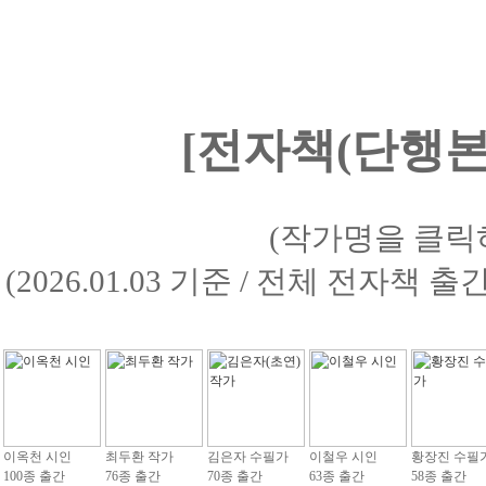
[전자책(단행본)
(작가명을 클릭
(2026.01.03 기준 / 전체 전자책 
이옥천 시인
최두환 작가
김은자 수필가
이철우 시인
황장진 수필
100종 출간
76종 출간
70종 출간
63종 출간
58종 출간