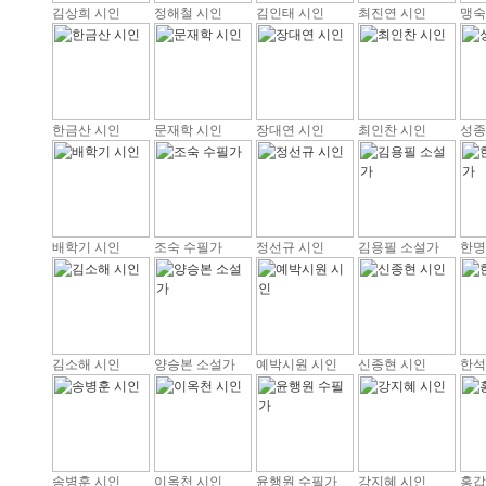
김상희 시인
정해철 시인
김인태 시인
최진연 시인
맹숙
한금산 시인
문재학 시인
장대연 시인
최인찬 시인
성종
배학기 시인
조숙 수필가
정선규 시인
김용필 소설가
한명
김소해 시인
양승본 소설가
예박시원 시인
신종현 시인
한석
송병훈 시인
이옥천 시인
윤행원 수필가
강지혜 시인
홍갑