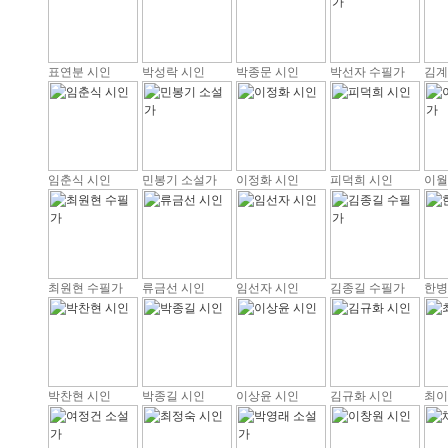
표연분 시인
박성락 시인
박종문 시인
박선자 수필가
김계
임춘식 시인
민봉기 소설가
이정화 시인
피덕희 시인
이월
최원현 수필가
류금선 시인
임선자 시인
김종길 수필가
한병
박찬현 시인
박종길 시인
이상윤 시인
김규화 시인
최이