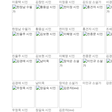
이용택 시인
김창민 시인
이정용 시인
김도성 소설가
서경
한정남 수필가
황용섭 시인
전미정 시인
홍건자 시인
조세
진을주 시인
김보현 시인
이혜영 시인
전종문 시인
김경
김경애 시인
남미옥
장석순 소설가
이인규 소설가
강은
우정옥 시인
장길숙 시인
김은자(usa)