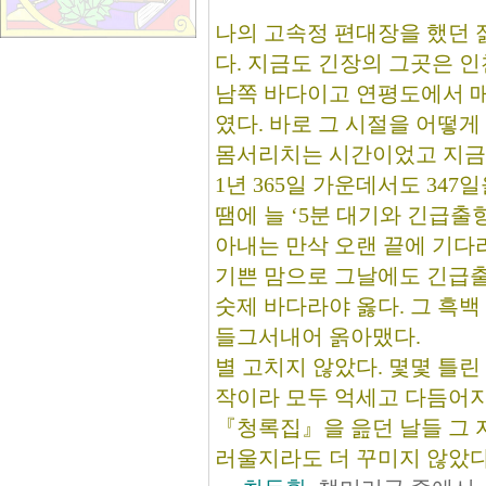
나의 고속정 편대장을 했던 
다. 지금도 긴장의 그곳은 
남쪽 바다이고 연평도에서 매우
였다. 바로 그 시절을 어떻
몸서리치는 시간이었고 지금
1년 365일 가운데서도 34
땜에 늘 ‘5분 대기와 긴급출
아내는 만삭 오랜 끝에 기다
기쁜 맘으로 그날에도 긴급출
숫제 바다라야 옳다. 그 흑백
들그서내어 옭아맸다.
별 고치지 않았다. 몇몇 틀린
작이라 모두 억세고 다듬어
『청록집』을 읊던 날들 그 
러울지라도 더 꾸미지 않았다