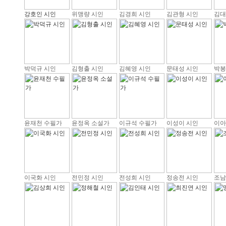
강호인 시인
위맹량 시인
김경희 시인
김관형 시인
김대
박덕규 시인
김형출 시인
김혜영 시인
문태성 시인
박봉
윤재천 수필가
윤정옥 소설가
이규석 수필가
이성이 시인
이아
이국화 시인
전민정 시인
전성희 시인
정송전 시인
조남