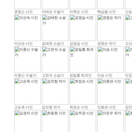
권영소 시인
이태순 수필가
이학순 시인
백남렬 시인
신승
이선숙 시인
김태헌 소설가
김영섭 시인
권창순 작가
고산
이종신 수필가
고천석 소설가
장일홍 희곡인
이승 시인
이정
고순옥 시인
김진항 작가
최정순 시인
안종관 시인
강인