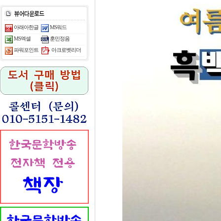
아래아한글
MS워드
MS엑셀
훈민정음
아크로벳리더
파워포인트