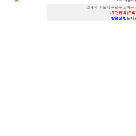
사이버몰이용
소재지: 서울시 구로구 고척동 73
⊙
우편안내 (주의
발송전 반드시 