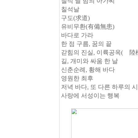
칠석 날 밤의 아가씨
칠석날
구도(求道)
유비무환(有備無患)
바다로 가라
한 점 구름, 꿈의 끝
갇힘의 진실, 이륙공옥(離陸
길, 개미와 싸움 한 날
신춘순례, 황해 바다
영원한 최후
저녁 바다, 또 다른 하루의 
사랑에 서성이는 행복