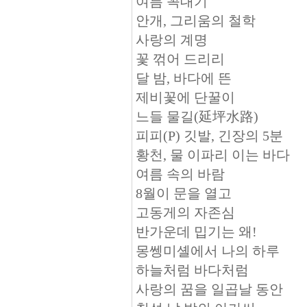
여름 꼭대기
안개, 그리움의 철학
사랑의 계명
꽃 꺾어 드리리
달 밤, 바다에 뜬
제비꽃에 단꿀이
느들 물길(延坪水路)
피피(P) 깃발, 긴장의 5분
황천, 물 이파리 이는 바다
여름 속의 바람
8월이 문을 열고
고동게의 자존심
반가운데 밉기는 왜!
몽쎙미셸에서 나의 하루
하늘처럼 바다처럼
사랑의 꿈을 일곱날 동안