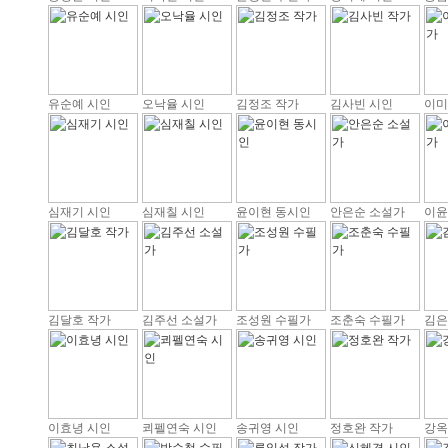
유순예 시인
오낙율 시인
김정조 작가
김사빈 시인
이미
심재기 시인
심재칠 시인
윤이현 동시인
안은순 소설가
이윤
김달호 작가
김주선 소설가
조성원 수필가
조춘숙 수필가
김은
이효녕 시인
쾨펠연숙 시인
송귀영 시인
정호완 작가
강옥