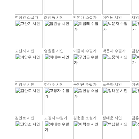
여정건 소설가
최정숙 시인
박영래 소설가
이창원 시인
채영
고산지 시인
엄원용 시인
이금례 수필가
박문자 수필가
김상
이양우 시인
하태수 시인
구양근 수필가
노중하 시인
예원
김안로 시인
고경자 수필가
김현용 소설가
정태운 시인
김홍