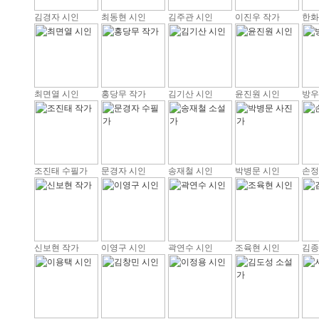
김경자 시인
최동현 시인
김주관 시인
이진우 작가
한화
최면열 시인
홍당무 작가
김기산 시인
윤진원 시인
방우
조진태 수필가
문경자 시인
송재철 시인
박병문 시인
손정
신보현 작가
이영구 시인
곽연수 시인
조육현 시인
김종