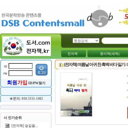
전자책
종이책(새책)
[전자책] 여름날 아귀 찬 흑백 바다 일기 /
회원
가입
ID/PW찾기
★문의: 010-5151-1482
시 인기순위
[전자책] 숲길을...