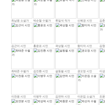
최남용 소설가
박순철 수필가
류일석 작가
신혜경 시인
김춘
김근이 시인
홍윤표 시인
곽상철 시인
함미자 시인
김창
최태준 수필가
김진환 시인
설동필 시인
권오정 시인
이성
이찬용 시인
이병두 시인
김연하 시인
이은집 소설가
조윤