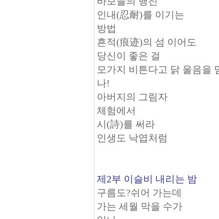
바보들의 행진
인내(忍耐)를 이기는
방법
흔적(痕迹)의 섬 이어도
당신이 좋은 걸
모가지 비튼다고 닭 울음을 
나!
아버지의 그림자
체험에서
시(詩)를 써라
인생도 낙엽처럼
제2부 이슬비 내리는 밤
구름도?쉬어 가는데
가는 세월 막을 수가