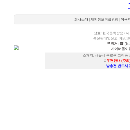
회사소개
|
개인정보취급방침
|
이용
상호: 한국문학방송 / 대표
통신판매업신고: 제2010-
연락처:
☎ (H.P
사이버몰이용
소재지: 서울시 구로구 고척동 73
⊙
우편안내 (주의
발송전 반드시 