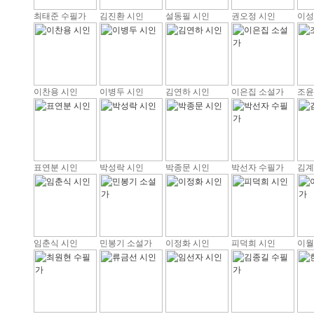
최태준 수필가
김진환 시인
설동필 시인
권오정 시인
이성
이찬용 시인
이병두 시인
김연하 시인
이은집 소설가
조윤
표연분 시인
박성락 시인
박종문 시인
박선자 수필가
김계
임춘식 시인
민봉기 소설가
이정화 시인
피덕희 시인
이월