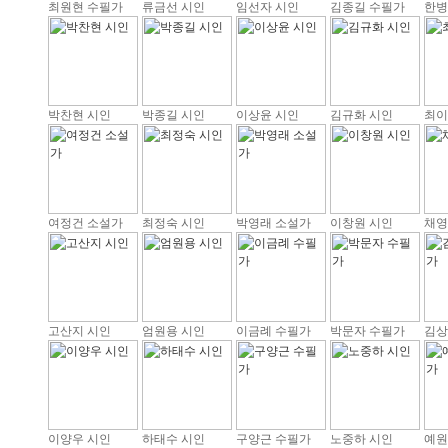
최원현 수필가
류금선 시인
임선자 시인
김종길 수필가
한병
박찬현 시인
박종길 시인
이상윤 시인
김규화 시인
최이
여정건 소설가
최정숙 시인
박영래 소설가
이창원 시인
채영
고산지 시인
엄원용 시인
이금례 수필가
박문자 수필가
김상
이양우 시인
하태수 시인
구양근 수필가
노중하 시인
예원