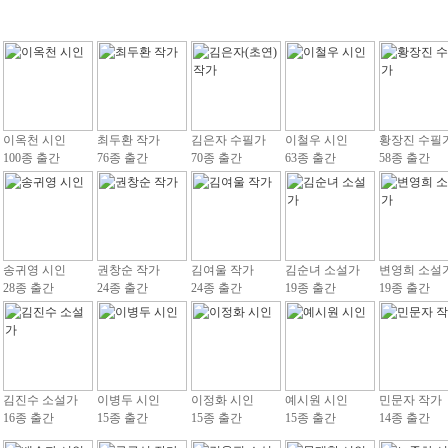
이옥천 시인
최두환 작가
김은자 수필가
이철우 시인
황장진 수필
100종 출간
76종 출간
70종 출간
63종 출간
58종 출간
송귀영 시인
권창순 작가
김여울 작가
김순녀 소설가
변영희 소설
28종 출간
24종 출간
24종 출간
19종 출간
19종 출간
김진수 소설가
이병두 시인
이정화 시인
예시원 시인
민문자 작가
16종 출간
15종 출간
15종 출간
15종 출간
14종 출간