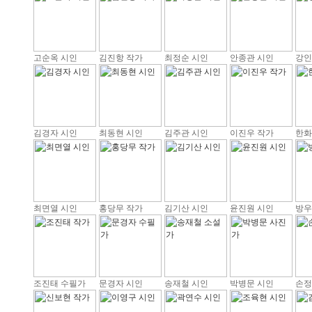
고순옥 시인
김진항 작가
최정순 시인
안종관 시인
강인
김경자 시인
최동현 시인
김주관 시인
이진우 작가
한화
최면열 시인
홍당무 작가
김기산 시인
윤진원 시인
방우
조진태 수필가
문경자 시인
송재철 시인
박병문 시인
손정