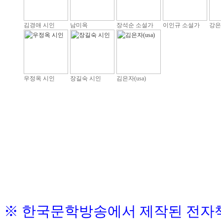
김경애 시인
남미옥
장석순 소설가
이인규 소설가
강은
우정옥 시인
장길숙 시인
김은자(usa)
※ 한국문학방송에서 제작된 전자책