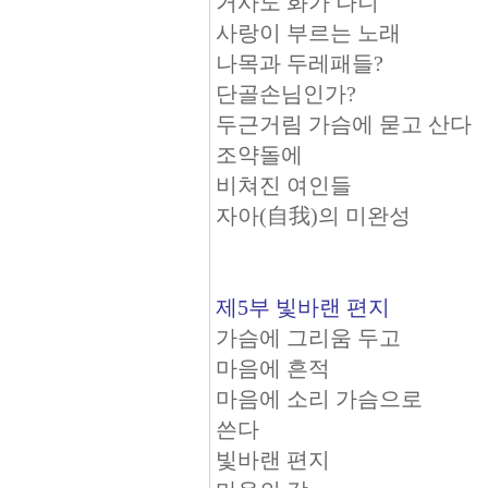
거사도 화가 나니
사랑이 부르는 노래
나목과 두레패들?
단골손님인가?
두근거림 가슴에 묻고 산다
조약돌에
비쳐진 여인들
자아(自我)의 미완성
제5부 빛바랜 편지
가슴에 그리움 두고
마음에 흔적
마음에 소리 가슴으로
쓴다
빛바랜 편지