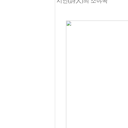
시인(詩人)의 소야곡