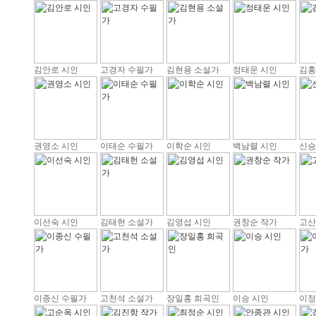
김안로 시인
고경자 수필가
김현용 소설가
정태운 시인
김홍
권영소 시인
이태순 수필가
이학순 시인
백남렬 시인
신승
이선숙 시인
김태헌 소설가
김영섭 시인
권창순 작가
고산
이종신 수필가
고천석 소설가
장일홍 희곡인
이승 시인
이정