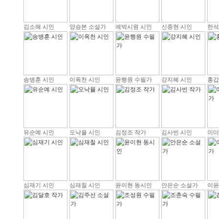
김소해 시인
양승본 소설가
예박시원 시인
신종현 시인
한석
송병훈 시인
이옥천 시인
윤행원 수필가
강지혜 시인
홍갑
유순예 시인
오낙율 시인
김정조 작가
김사빈 시인
이미
심재기 시인
심재칠 시인
윤이현 동시인
안은순 소설가
이윤