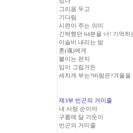
있나
그리움 두고
기다림
시련이 주는 의미
긴박했던 64분을 너! 기억하
이슬비 내리는 밤
혼(魂)에게
붙이는 편지
임이 그립거든
세차게 부는?바람은?겨울을
제3부 빈곤의 거미줄
내 사랑 순이야
구름에 달 가듯이
빈곤의 거미줄