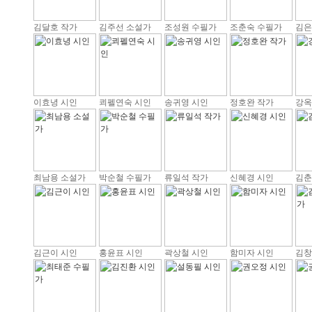
김달호 작가
김주선 소설가
조성원 수필가
조춘숙 수필가
김은
이효녕 시인
쾨펠연숙 시인
송귀영 시인
정호완 작가
강옥
최남용 소설가
박순철 수필가
류일석 작가
신혜경 시인
김춘
김근이 시인
홍윤표 시인
곽상철 시인
함미자 시인
김창