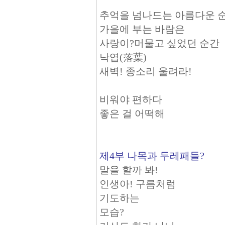
추억을 넘나드는 아름다운 순
가을에 부는 바람은
사랑이?머물고 싶었던 순간
낙엽(落葉)
새벽! 종소리 울려라!
비워야 편하다
좋은 걸 어떡해
제4부 나목과 두레패들?
말을 할까 봐!
인생아! 구름처럼
기도하는
모습?