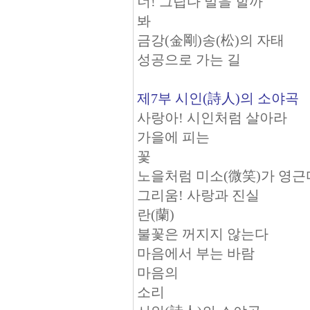
너! 그립다 말을 할까
봐
금강(金剛)송(松)의 자태
성공으로 가는 길
제7부 시인(詩人)의 소야곡
사랑아! 시인처럼 살아라
가을에 피는
꽃
노을처럼 미소(微笑)가 영근
그리움! 사랑과 진실
란(蘭)
불꽃은 꺼지지 않는다
마음에서 부는 바람
마음의
소리