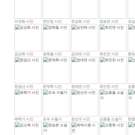
이국화 시인
전민정 시인
전성희 시인
정송전 시인
조남
김상희 시인
정해철 시인
김인태 시인
최진연 시인
맹숙
한금산 시인
문재학 시인
장대연 시인
최인찬 시인
성종
배학기 시인
조숙 수필가
정선규 시인
김용필 소설가
한명