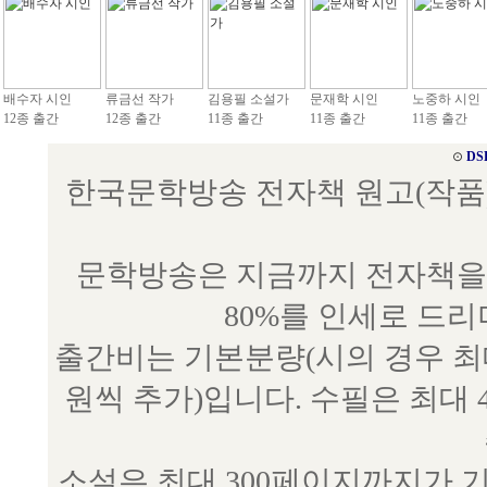
배수자 시인
류금선 작가
김용필 소설가
문재학 시인
노중하 시인
12종 출간
12종 출간
11종 출간
11종 출간
11종 출간
⊙
DS
한국문학방송 전자책 원고(작품) 접수
문학방송은 지금까지 전자책을 
80%를 인세로 드
출간비는 기본분량(시의 경우 최대 
원씩 추가)입니다. 수필은 최대 
소설은 최대 300페이지까지가 