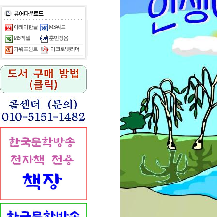
아래아한글
MS워드
MS엑셀
훈민정음
아크로벳리더
파워포인트