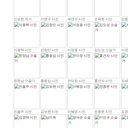
신보현 작가
이영구 시인
곽연수 시인
조육현 시인
김종
이용택 시인
김창민 시인
이정용 시인
김도성 소설가
서경
한정남 수필가
황용섭 시인
전미정 시인
홍건자 시인
조세
진을주 시인
김보현 시인
이혜영 시인
전종문 시인
김경