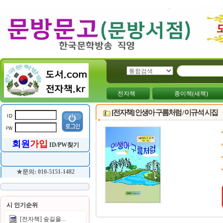
전자책
종이책(새책)
[전자책] 인생아 구름처럼 / 이규석 시집
회원
가입
ID/PW찾기
★문의: 010-5151-1482
시 인기순위
[전자책] 숲길을...