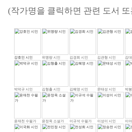
(작가명을 클릭하면 관련 도서 또
강호인 시인
위맹량 시인
김경희 시인
김관형 시인
김대
박덕규 시인
김형출 시인
김혜영 시인
문태성 시인
박봉
윤재천 수필가
윤정옥 소설가
이규석 수필가
이성이 시인
이아