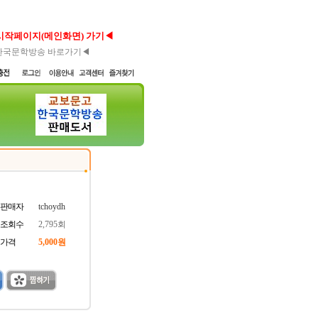
시작페이지(메인화면) 가기◀
한국문학방송 바로가기◀
판매자
tchoydh
조회수
2,795회
가격
5,000원