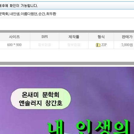
문학회, 내인생, 아름다웠던, 순간, 최두환
사이즈
DPI
제작툴
형식
판매가
600 * 900
ZIP
5,000원
정보없음
정보없음