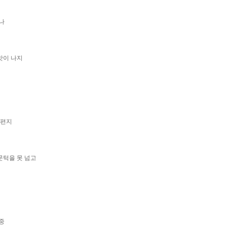
나
맛이 나지
 편지
문턱을 못 넘고
 중