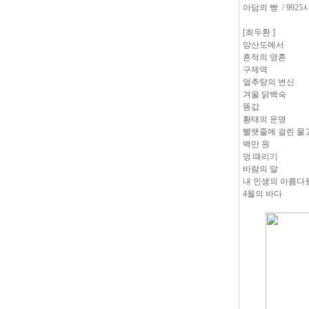
아담의 빵 / 9925
[최두환 ]
망산도에서
흔적의 영혼
구제역
얼추탕의 변신
겨울 닭백숙
똥값
황태의 운명
빨랫줄에 걸린 물
백만 원
멍 때리기
바람의 말
내 인생의 아름다
4월의 바다