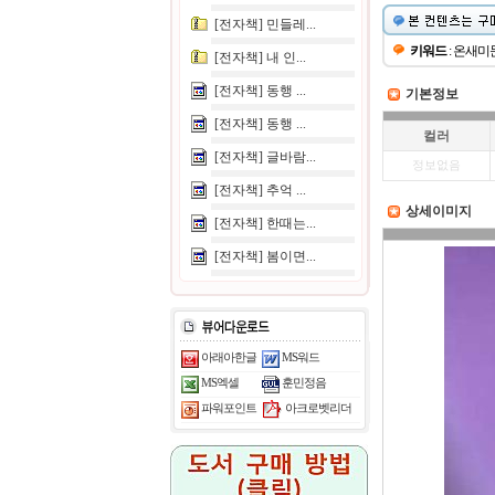
[전자책] 민들레...
키워드
: 온새미
[전자책] 내 인...
[전자책] 동행 ...
기본정보
[전자책] 동행 ...
컬러
[전자책] 글바람...
정보없음
[전자책] 추억 ...
상세이미지
[전자책] 한때는...
[전자책] 봄이면...
아래아한글
MS워드
MS엑셀
훈민정음
아크로벳리더
파워포인트