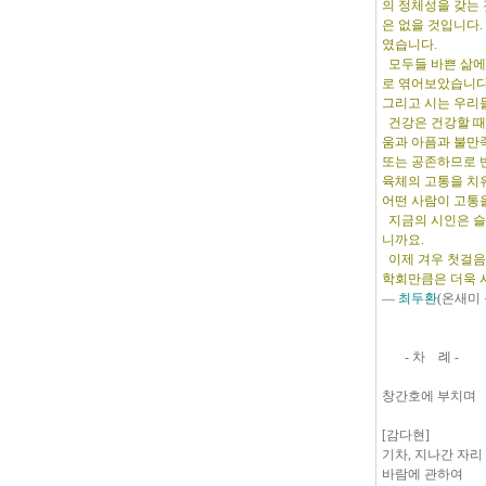
의 정체성을 갖는
은 없을 것입니다.
였습니다.
모두들 바쁜 삶에
로 엮어보았습니다
그리고 시는 우리
건강은 건강할 때
움과 아픔과 불만
또는 공존하므로 
육체의 고통을 치
어떤 사람이 고통
지금의 시인은 슬
니까요.
이제 겨우 첫걸음을
학회만큼은 더욱 
―
최두환
(온새미
- 차 례 -
창간호에 부치며
[감다현]
기차, 지나간 자리
바람에 관하여