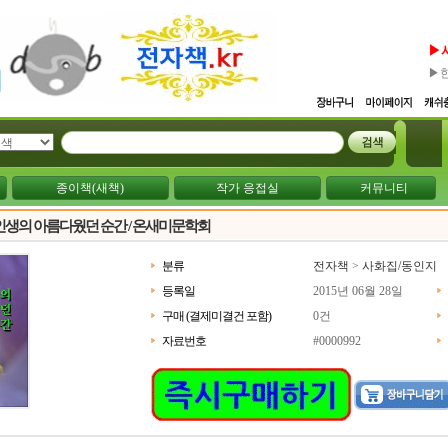
▶
▶
종이책(새책)
작가 응접실
커뮤니티
 인생의 아름다웠던 순간 / 온새미문학회
분류
전자책
>
사화집/동인지
등록일
2015년 06월 28일
구매 (결제미결건 포함)
0건
자료번호
#0000992