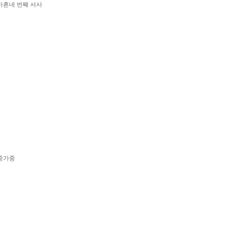
마흔네 번째 서사
멀중가중