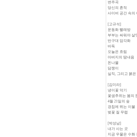
변주곡
당신의 흔적
사이버 공간 속의 
[고규석]
운동화 빨래방
부부는 싸워야 살
반구대 암각화
바둑
오늘은 흐림
아버지의 땀내음
돈나물
담쟁이
실직, 그리고 붉은
[김미라]
냉이꽃 악기
꽃샘추위는 봄의 
4월 21일의 숲
경칩에 뛰는 이불
벚꽃 질 무렵
[박성남]
내가 사는 곳
지금 우물은 수화