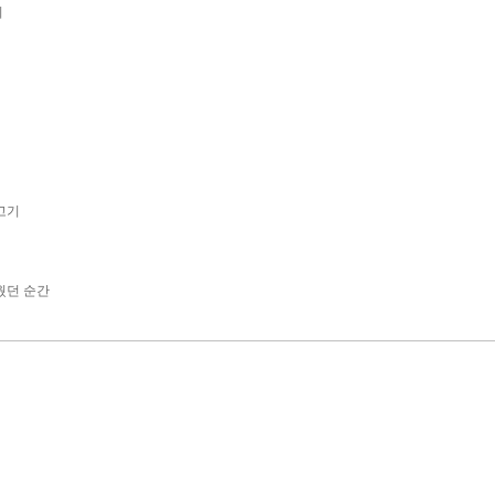
시
고기
웠던 순간