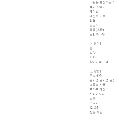
바람을 포장하는 
괭이 갈매기
뙈기밭
대운하 이후
11월
늦둥이
목등(木燈)
노간주나무
[박연미]
봄
씨앗
의자
할머니의 노래
[안창섭]
곰보배추
멀가중 멀가중 
벽돌의 산책
뼈다귀 해장국
사바아사나
소금
소나기
42.195
삶은 계란