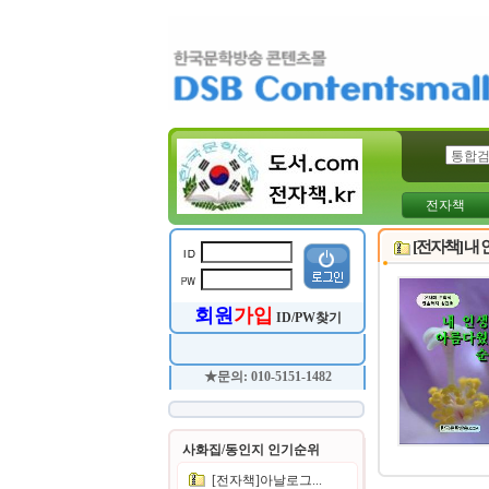
전자책
[전자책] 내
회원
가입
ID/PW찾기
★문의: 010-5151-1482
사화집/동인지 인기순위
[전자책]아날로그...