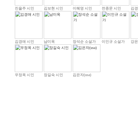
진을주 시인
김보현 시인
이혜영 시인
전종문 시인
김경
김경애 시인
남미옥
장석순 소설가
이인규 소설가
강은
우정옥 시인
장길숙 시인
김은자(usa)