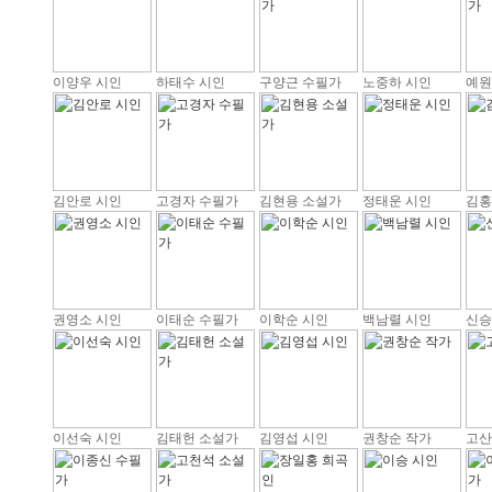
이양우 시인
하태수 시인
구양근 수필가
노중하 시인
예원
김안로 시인
고경자 수필가
김현용 소설가
정태운 시인
김홍
권영소 시인
이태순 수필가
이학순 시인
백남렬 시인
신승
이선숙 시인
김태헌 소설가
김영섭 시인
권창순 작가
고산