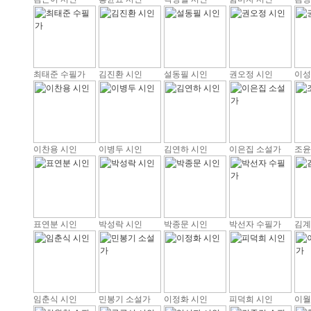
최태준 수필가
김진환 시인
설동필 시인
권오정 시인
이성
이찬용 시인
이병두 시인
김연하 시인
이은집 소설가
조윤
표연분 시인
박성락 시인
박종문 시인
박선자 수필가
김계
임춘식 시인
민봉기 소설가
이정화 시인
피덕희 시인
이월