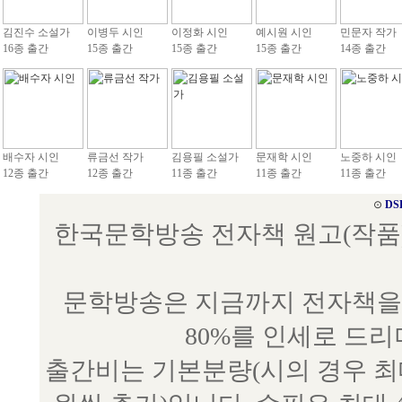
김진수 소설가
이병두 시인
이정화 시인
예시원 시인
민문자 작가
16종 출간
15종 출간
15종 출간
15종 출간
14종 출간
배수자 시인
류금선 작가
김용필 소설가
문재학 시인
노중하 시인
12종 출간
12종 출간
11종 출간
11종 출간
11종 출간
⊙
DS
한국문학방송 전자책 원고(작품) 접수
문학방송은 지금까지 전자책을 
80%를 인세로 드
출간비는 기본분량(시의 경우 최대 