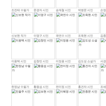
조진태 수필가
문경자 시인
송재철 시인
박병문 시인
손정
신보현 작가
이영구 시인
곽연수 시인
조육현 시인
김종
이용택 시인
김창민 시인
이정용 시인
김도성 소설가
서경
한정남 수필가
황용섭 시인
전미정 시인
홍건자 시인
조세