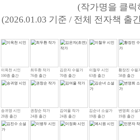
(작가명을 클릭
(2026.01.03 기준 / 전체 전자책 
이옥천 시인
최두환 작가
김은자 수필가
이철우 시인
황장진 수필
100종 출간
76종 출간
70종 출간
63종 출간
58종 출간
송귀영 시인
권창순 작가
김여울 작가
김순녀 소설가
변영희 소설
28종 출간
24종 출간
24종 출간
19종 출간
19종 출간