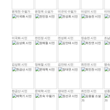
윤재천 수필가
윤정옥 소설가
이규석 수필가
이성이 시인
이아
이국화 시인
전민정 시인
전성희 시인
정송전 시인
조남
김상희 시인
정해철 시인
김인태 시인
최진연 시인
맹숙
한금산 시인
문재학 시인
장대연 시인
최인찬 시인
성종