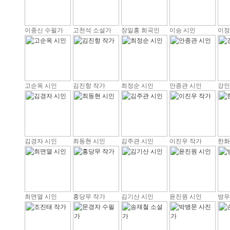
이종신 수필가
고천석 소설가
장일홍 희곡인
이승 시인
이정
고순옥 시인
김진항 작가
최정순 시인
안종관 시인
강인
김경자 시인
최동현 시인
김주관 시인
이진우 작가
한화
최면열 시인
홍당무 작가
김기산 시인
윤진원 시인
방우