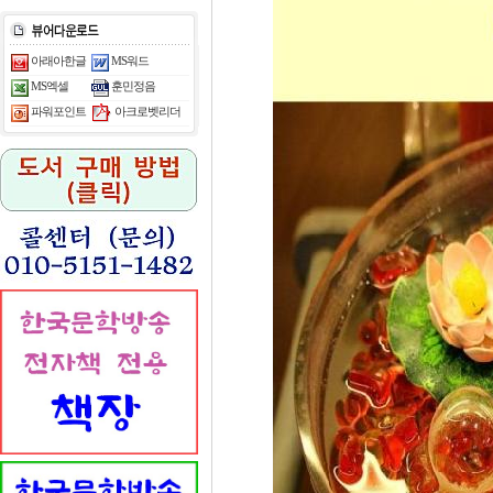
아래아한글
MS워드
MS엑셀
훈민정음
아크로벳리더
파워포인트