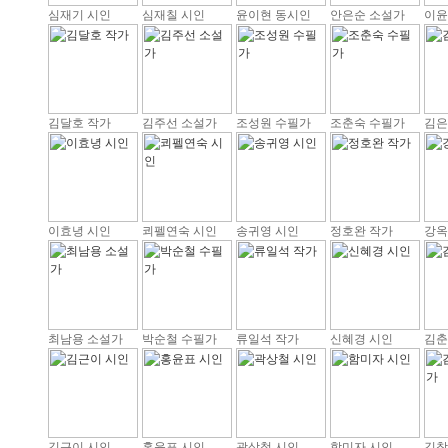
심재기 시인
심재칠 시인
윤이현 동시인
안은순 소설가
이윤
김달호 작가
김주선 소설가
조성원 수필가
조춘숙 수필가
김은
이효녕 시인
쾨펠연숙 시인
송귀영 시인
정호완 작가
강옥
최남용 소설가
박순철 수필가
류일석 작가
신혜경 시인
김춘
김근이 시인
홍윤표 시인
곽상철 시인
함미자 시인
김창