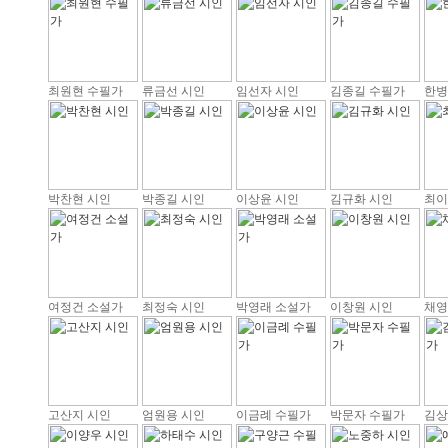
최원현 수필가
류금선 시인
임선자 시인
김종길 수필가
한병
박찬현 시인
박종길 시인
이상윤 시인
김규화 시인
최이
여정건 소설가
최정숙 시인
박영래 소설가
이창원 시인
채영
고산지 시인
엄원용 시인
이금례 수필가
박문자 수필가
김상