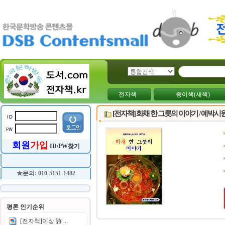
전자책
종이책(새책)
[전자책] 화채 한 그릇의 이야기 / 예박시
회원
가입
ID/PW찾기
★문의: 010-5151-1482
평론 인기순위
[전자책]이상 詩 ...