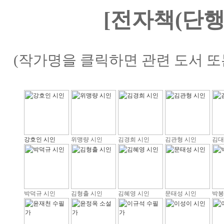
[전자책(단행
(작가명을 클릭하면 관련 도서 또
강호인 시인
위맹량 시인
김경희 시인
김관형 시인
김대
박덕규 시인
김형출 시인
김혜영 시인
문태성 시인
박봉