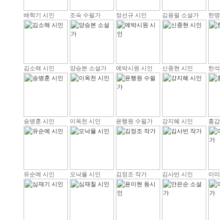
배학기 시인
조숙 수필가
정선규 시인
김용필 소설가
한명
김소해 시인
양승본 소설가
예박시원 시인
신종현 시인
한석
송병훈 시인
이옥천 시인
윤행원 수필가
강지혜 시인
홍갑
유순예 시인
오낙율 시인
김정조 작가
김사빈 시인
이미