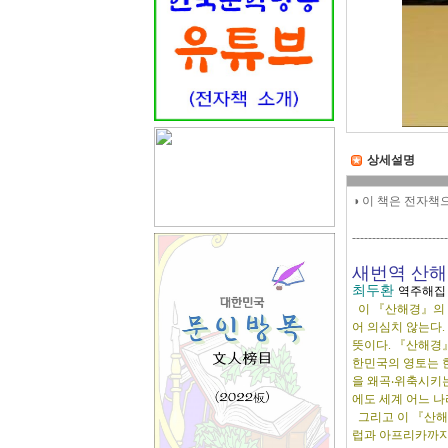
상세설명
◑ 이 책은 전자책
------------------------
새번역 산해
최두환
역주해집 
이 『산해경』의 
어 의심치 않는다.
뜻이다. 『산해경』
한민국의 영토는 한
을 왜곡‧위축시키
에도 세계 어느 나
그리고 이 『산해
럽과 아프리카까지