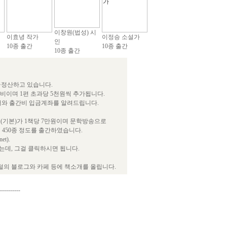
이창원(법성) 시
이효녕 작가
이정승 소설가
인
10종 출간
10종 출간
10종 출간
급정산하고 있습니다.
간비이며 1편 초과당 5천원씩 추가됩니다.
서와 출간비 입금계좌를 알려드립니다.
(기본)가 1책당 7만원이며 문학방송으로
 450종 정도를 출간하였습니다.
t).
데, 그걸 클릭하시면 됩니다.
털의 블로그와 카페 등에 책소개를 올립니다.
----------