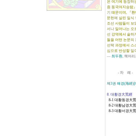
은 여기에 등장하
증 동국여지승람』
기 때문이며, 『
문헌에 실린 일식
조선 사람들이 보
서나 일어나는 오로
선 강역에서 숱하
들을 어떤 논문의
선택 과정에서 스
심으로 반성할 일
―
최두환
, 책머리
- 차 례 -
제3권 해경(海經)
8. 대황경大荒經
8-1 대황동경大
8-2 대황남경大
8-3 대황서경大