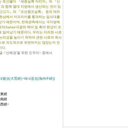
는 토산물이 『세종실록 지리지』와 『신
과 함께 열대 지방에서 생산되는 것이 있
환단고기』와 『조선왕조실록』 등의 여러
 현상에서 아프리카를 통과하는 일식대를
았기 때문이며, 천체관측에서는 극지방에
라Aurora/극광와 백야 및 흑야 현상이 조
게 일어났기 때문이다. 우리는 이러한 사료
 논리성을 높이기 위하여 관련 사료의 취사
스로 의도적으로 외면하지는 않았는지 진
이다.
글 <'산해경'을 위한 도우미> 중에서
[대황경(大荒經)+해내중경(海內中經)]
荒東經
荒南經
荒西經<