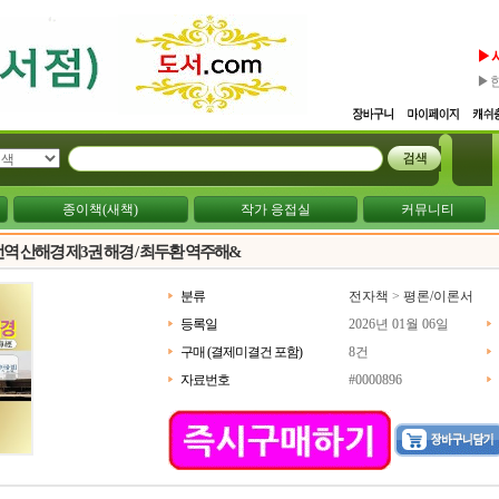
▶
▶
종이책(새책)
작가 응접실
커뮤니티
번역 산해경 제3권 해경 / 최두환 역주해&
분류
전자책
>
평론/이론서
등록일
2026년 01월 06일
구매 (결제미결건 포함)
8건
자료번호
#0000896