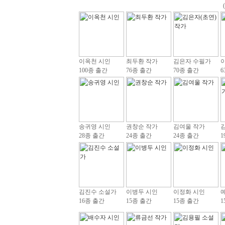
이옥천 시인
최두환 작가
김은자 수필가
100종 출간
76종 출간
70종 출간
6
송귀영 시인
권창순 작가
김여울 작가
28종 출간
24종 출간
24종 출간
1
김진수 소설가
이병두 시인
이정화 시인
16종 출간
15종 출간
15종 출간
1