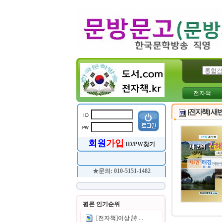
전자책
[전자책] 새
회원
가입
ID/PW찾기
★문의: 010-5151-1482
평론 인기순위
[전자책]이상 詩 ...