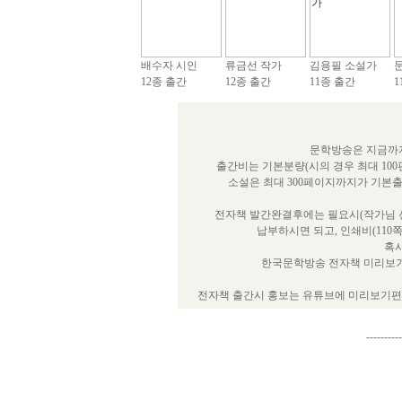
배수자 시인
류금선 작가
김용필 소설가
12종 출간
12종 출간
11종 출간
1
문학방송은 지금까지
출간비는 기본분량(시의 경우 최대 100
소설은 최대 300페이지까지가 기본
전자책 발간완결후에는 필요시(작가님 선
납부하시면 되고, 인쇄비(110
혹시
한국문학방송 전자책 미리보기
전자책 출간시 홍보는 유튜브에 미리보기편을
----------