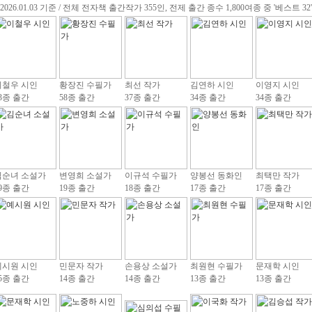
(2026.01.03 기준 / 전체 전자책 출간작가 355인, 전제 출간 종수 1,800여종 중 '베스트 32'
이철우 시인
황장진 수필가
최선 작가
김연하 시인
이영지 시인
3종 출간
58종 출간
37종 출간
34종 출간
34종 출간
김순녀 소설가
변영희 소설가
이규석 수필가
양봉선 동화인
최택만 작가
9종 출간
19종 출간
18종 출간
17종 출간
17종 출간
예시원 시인
민문자 작가
손용상 소설가
최원현 수필가
문재학 시인
5종 출간
14종 출간
14종 출간
13종 출간
13종 출간