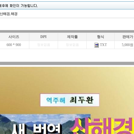
 산해경, 해경
사이즈
DPI
제작툴
형식
판매가
600 * 900
TXT
5,000원
정보없음
정보없음