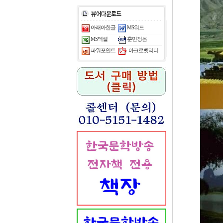
아래아한글
MS워드
MS엑셀
훈민정음
아크로벳리더
파워포인트