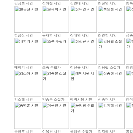
김상희 시인
정해철 시인
김인태 시인
최진연 시인
맹숙
한금산 시인
문재학 시인
장대연 시인
최인찬 시인
성종
배학기 시인
조숙 수필가
정선규 시인
김용필 소설가
한명
김소해 시인
양승본 소설가
예박시원 시인
신종현 시인
한석
송병훈 시인
이옥천 시인
윤행원 수필가
강지혜 시인
홍갑