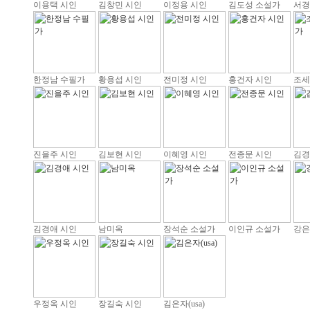
이용택 시인
김창민 시인
이정용 시인
김도성 소설가
서경
한정남 수필가
황용섭 시인
전미정 시인
홍건자 시인
조세
진을주 시인
김보현 시인
이혜영 시인
전종문 시인
김경
김경애 시인
남미옥
장석순 소설가
이인규 소설가
강은
우정옥 시인
장길숙 시인
김은자(usa)