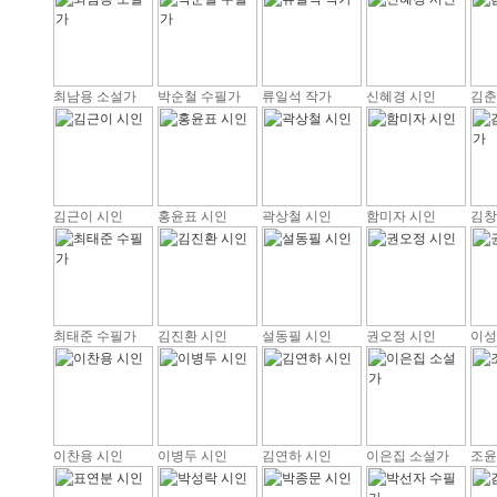
최남용 소설가
박순철 수필가
류일석 작가
신혜경 시인
김춘
김근이 시인
홍윤표 시인
곽상철 시인
함미자 시인
김창
최태준 수필가
김진환 시인
설동필 시인
권오정 시인
이성
이찬용 시인
이병두 시인
김연하 시인
이은집 소설가
조윤