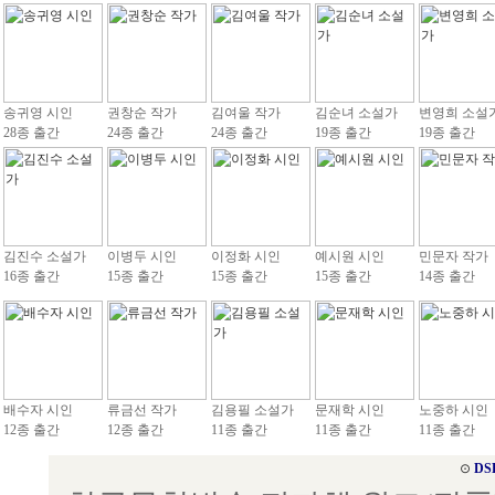
송귀영 시인
권창순 작가
김여울 작가
김순녀 소설가
변영희 소설
28종 출간
24종 출간
24종 출간
19종 출간
19종 출간
김진수 소설가
이병두 시인
이정화 시인
예시원 시인
민문자 작가
16종 출간
15종 출간
15종 출간
15종 출간
14종 출간
배수자 시인
류금선 작가
김용필 소설가
문재학 시인
노중하 시인
12종 출간
12종 출간
11종 출간
11종 출간
11종 출간
⊙
DS