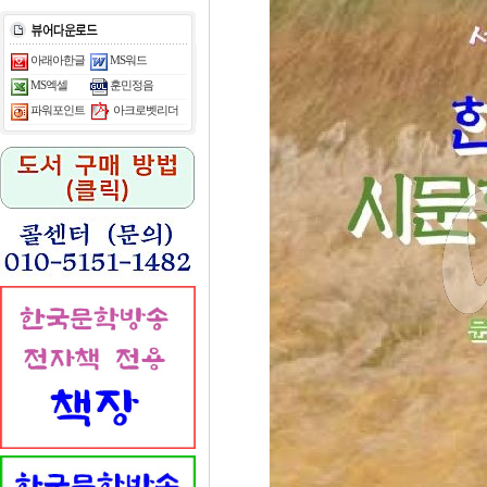
아래아한글
MS워드
MS엑셀
훈민정음
아크로벳리더
파워포인트