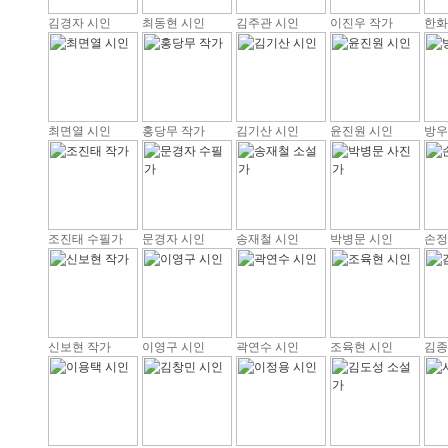
김경자 시인
최동현 시인
김주관 시인
이진우 작가
한화
최면열 시인
홍당무 작가
김기산 시인
윤진원 시인
방우
조진태 수필가
문경자 시인
송재철 시인
박병문 시인
손정
신보현 작가
이영구 시인
곽연수 시인
조육현 시인
김종