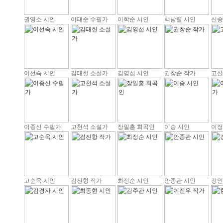
권영소 시인
이태순 수필가
이학순 시인
백남렬 시인
신승
이선숙 시인
김태헌 소설가
김영섭 시인
권창순 작가
고산
이종신 수필가
고천석 소설가
장일홍 희곡인
이승 시인
이정
고순옥 시인
김진항 작가
최정순 시인
안종관 시인
강인