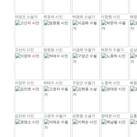
여정건 소설가
최정숙 시인
박영래 소설가
이창원 시인
채영
고산지 시인
엄원용 시인
이금례 수필가
박문자 수필가
김상
이양우 시인
하태수 시인
구양근 수필가
노중하 시인
예원
김안로 시인
고경자 수필가
김현용 소설가
정태운 시인
김홍