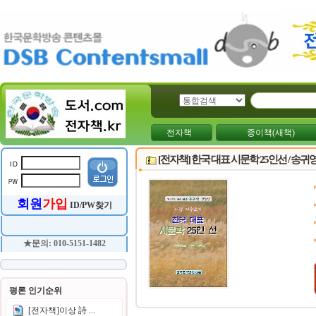
전자책
종이책(새책)
[전자책] 한국 대표 시문학 25인선 / 송귀
회원
가입
ID/PW찾기
★문의: 010-5151-1482
평론 인기순위
[전자책]이상 詩 ...