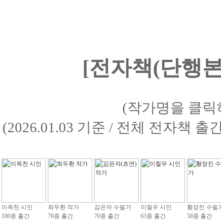
[전자책(단행본)
(작가명을 클릭
(2026.01.03 기준 / 전체 전자책 
이옥천 시인
최두환 작가
김은자 수필가
이철우 시인
황장진 수필
100종 출간
76종 출간
70종 출간
63종 출간
58종 출간