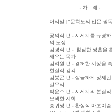
- 차 례 -
머리말 | “문학도의 입문 필
공의식 편 - 시세계를 규명하
의 노정
김경식 편 - 침잠한 영혼을
깨우는 목가
김려원 편 - 겸허한 시상을 
현실적 감각
김봉곤 편 - 깔끔하게 정제된
갈무리
박윤주 편 - 시세계의 본질적
모색한 시학
송귀영 편 - 환상적 마초이즘