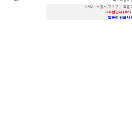
사이버몰이용
소재지: 서울시 구로구 고척동 73
⊙
우편안내 (주의
발송전 반드시 