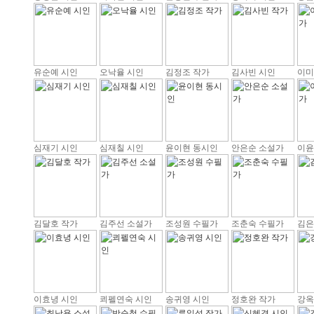
유순예 시인
오낙율 시인
김정조 작가
김사빈 시인
이미
심재기 시인
심재칠 시인
윤이현 동시인
안은순 소설가
이윤
김달호 작가
김주선 소설가
조성원 수필가
조춘숙 수필가
김은
이효녕 시인
쾨펠연숙 시인
송귀영 시인
정호완 작가
강옥