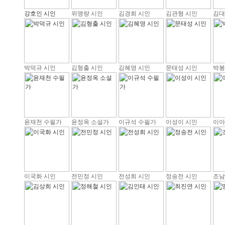
강호인 시인
위맹량 시인
김경희 시인
김관형 시인
김대
박덕규 시인
김형출 시인
김혜영 시인
문태성 시인
박봉
윤재천 수필가
윤정옥 소설가
이규석 수필가
이성이 시인
이아
이국화 시인
전민정 시인
전성희 시인
정송전 시인
조남