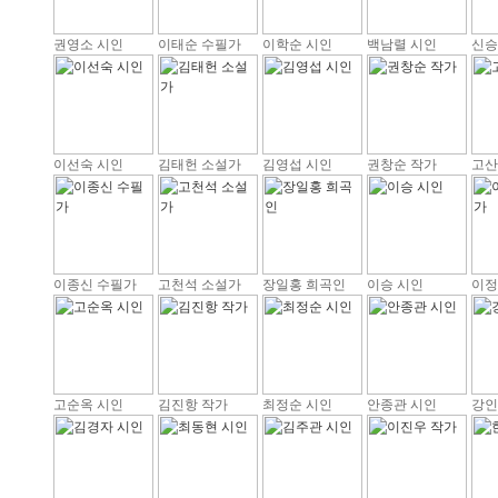
권영소 시인
이태순 수필가
이학순 시인
백남렬 시인
신승
이선숙 시인
김태헌 소설가
김영섭 시인
권창순 작가
고산
이종신 수필가
고천석 소설가
장일홍 희곡인
이승 시인
이정
고순옥 시인
김진항 작가
최정순 시인
안종관 시인
강인