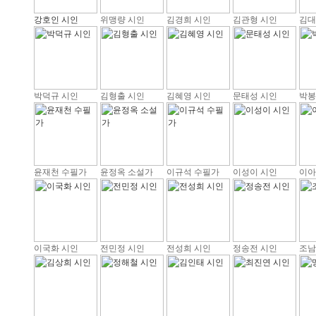
강호인 시인
위맹량 시인
김경희 시인
김관형 시인
김대
박덕규 시인
김형출 시인
김혜영 시인
문태성 시인
박봉
윤재천 수필가
윤정옥 소설가
이규석 수필가
이성이 시인
이아
이국화 시인
전민정 시인
전성희 시인
정송전 시인
조남