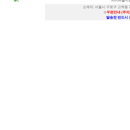
사이버몰이용
소재지: 서울시 구로구 고척동 73
⊙
우편안내 (주의
발송전 반드시 