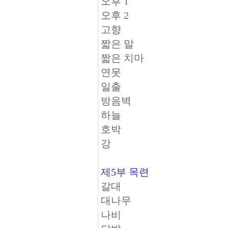
오후 1
오후 2
고향
짧은 말
짧은 치마
연못
일출
방음벽
하늘
호박
강
제5부 목련
갈대
대나무
나비