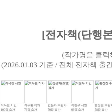
[전자책(단행본)
(작가명을 클릭
(2026.01.03 기준 / 전체 전자책 
이옥천 시인
최두환 작가
김은자 수필가
이철우 시인
황장진 수필
100종 출간
76종 출간
70종 출간
63종 출간
58종 출간