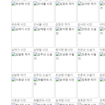
유순예 시인
오낙율 시인
김정조 작가
김사빈 시인
이미
심재기 시인
심재칠 시인
윤이현 동시인
안은순 소설가
이윤
김달호 작가
김주선 소설가
조성원 수필가
조춘숙 수필가
김은
이효녕 시인
쾨펠연숙 시인
송귀영 시인
정호완 작가
강옥