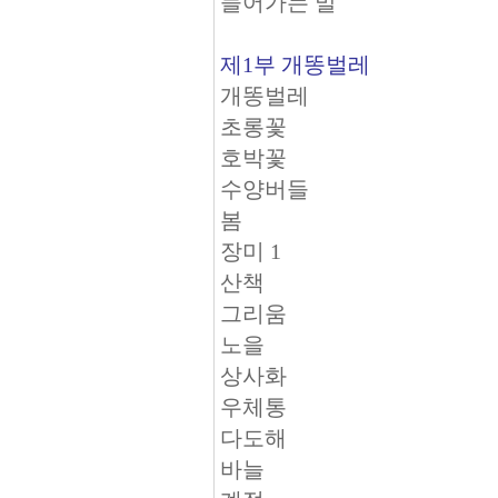
들어가는 말
제1부 개똥벌레
개똥벌레
초롱꽃
호박꽃
수양버들
봄
장미 1
산책
그리움
노을
상사화
우체통
다도해
바늘