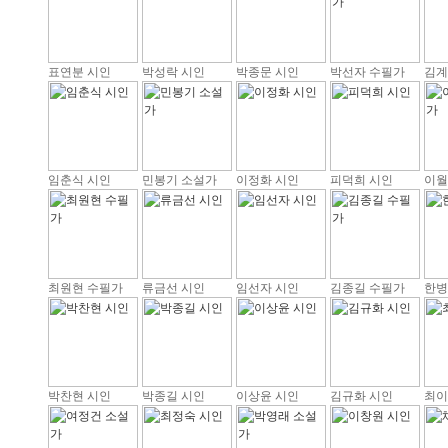
표연분 시인
박성락 시인
박종문 시인
박선자 수필가
김계
임춘식 시인
민봉기 소설가
이정화 시인
피덕희 시인
이월
최원현 수필가
류금선 시인
임선자 시인
김종길 수필가
한병
박찬현 시인
박종길 시인
이상윤 시인
김규화 시인
최이