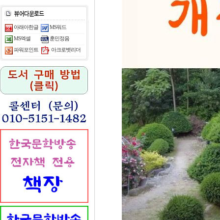
아래아한글
MS워드
MS엑셀
훈민정음
아크로벳리더
파워포인트