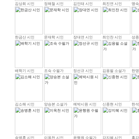
김상희 시인
정해철 시인
김인태 시인
최진연 시인
맹숙
한금산 시인
문재학 시인
장대연 시인
최인찬 시인
성종
배학기 시인
조숙 수필가
정선규 시인
김용필 소설가
한명
김소해 시인
양승본 소설가
예박시원 시인
신종현 시인
한석
송병훈 시인
이옥천 시인
윤행원 수필가
강지혜 시인
홍갑