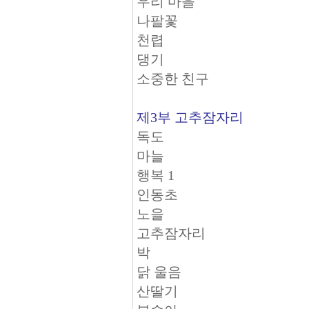
우리 마을
나팔꽃
천렵
댕기
소중한 친구
제3부 고추잠자리
독도
마늘
행복 1
인동초
노을
고추잠자리
박
닭 울음
산딸기