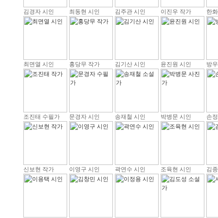
김경자 시인
최동현 시인
김주관 시인
이진우 작가
한화
최면열 시인
홍당무 작가
김기산 시인
윤진원 시인
방우
조진태 수필가
문경자 시인
송재철 시인
박병문 시인
손정
신보현 작가
이영구 시인
곽연수 시인
조육현 시인
김종