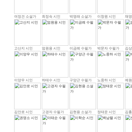
여정건 소설가
최정숙 시인
박영래 소설가
이창원 시인
채영
고산지 시인
엄원용 시인
이금례 수필가
박문자 수필가
김상
이양우 시인
하태수 시인
구양근 수필가
노중하 시인
예원
김안로 시인
고경자 수필가
김현용 소설가
정태운 시인
김홍