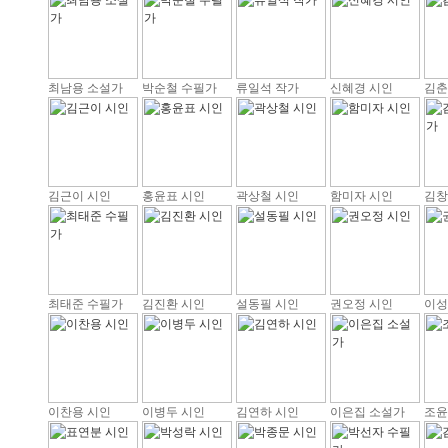
최남용 소설가
박순철 수필가
류일석 작가
신혜경 시인
김춘
김근이 시인
홍윤표 시인
곽상철 시인
함미자 시인
김창
최태준 수필가
김진환 시인
설동필 시인
권오정 시인
이성
이찬용 시인
이병두 시인
김연하 시인
이은집 소설가
조윤