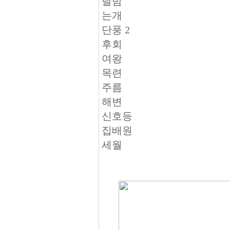
달밤
는개
단풍 2
후회
여왕
목련
주름
해변
신호등
집배원
세월