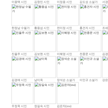
이용택 시인
김창민 시인
이정용 시인
김도성 소설가
서경
한정남 수필가
황용섭 시인
전미정 시인
홍건자 시인
조세
진을주 시인
김보현 시인
이혜영 시인
전종문 시인
김경
김경애 시인
남미옥
장석순 소설가
이인규 소설가
강은
우정옥 시인
장길숙 시인
김은자(usa)