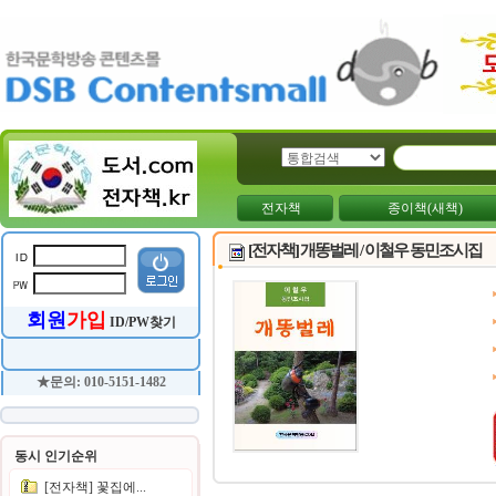
전자책
종이책(새책)
[전자책] 개똥벌레 / 이철우 동민조시집
회원
가입
ID/PW찾기
★문의: 010-5151-1482
동시 인기순위
[전자책] 꽃집에...