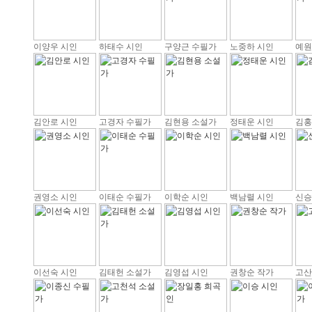
이양우 시인
하태수 시인
구양근 수필가
노중하 시인
예원
김안로 시인
고경자 수필가
김현용 소설가
정태운 시인
김홍
권영소 시인
이태순 수필가
이학순 시인
백남렬 시인
신승
이선숙 시인
김태헌 소설가
김영섭 시인
권창순 작가
고산