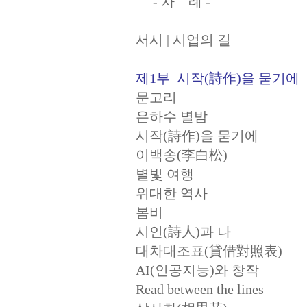
- 차 례 -
서시 | 시업의 길
제1부 시작(詩作)을 묻기에
문고리
은하수 별밤
시작(詩作)을 묻기에
이백송(李白松)
별빛 여행
위대한 역사
봄비
시인(詩人)과 나
대차대조표(貸借對照表)
AI(인공지능)와 창작
Read between the lines