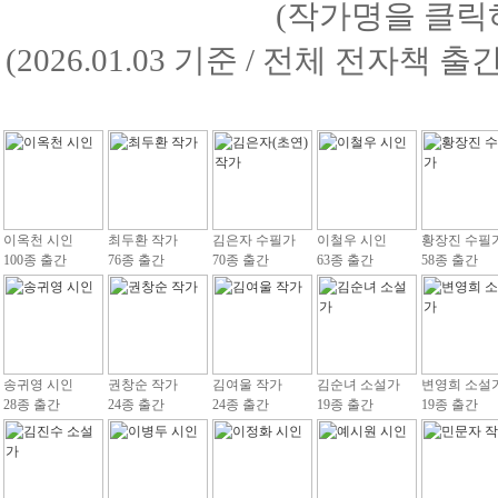
(작가명을 클릭
(2026.01.03 기준 / 전체 전자책 
이옥천 시인
최두환 작가
김은자 수필가
이철우 시인
황장진 수필
100종 출간
76종 출간
70종 출간
63종 출간
58종 출간
송귀영 시인
권창순 작가
김여울 작가
김순녀 소설가
변영희 소설
28종 출간
24종 출간
24종 출간
19종 출간
19종 출간