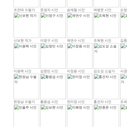
조진태 수필가
문경자 시인
송재철 시인
박병문 시인
손정
신보현 작가
이영구 시인
곽연수 시인
조육현 시인
김종
이용택 시인
김창민 시인
이정용 시인
김도성 소설가
서경
한정남 수필가
황용섭 시인
전미정 시인
홍건자 시인
조세