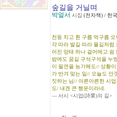
숲길을 거닐며
박얼서
시집
(전자책) / 
천둥 치고 흰 구름 먹구름 
각 따라 발길 따라 물길처럼 흐
어진 망태 하나 걸머메고 쉼 
밤에도 꿈길 구석구석을 누볐
이 필연을 능가해도// 상황이
가 반겨 맞는 일// 오늘도 
짓하는 님// 아른아른한 시업
도/ 내겐 큰 행운이라네.
― 서시 <시업(詩業)의 길>