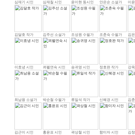
심재기 시인
심재칠 시인
윤이현 동시인
안은순 소설가
이윤
김달호 작가
김주선 소설가
조성원 수필가
조춘숙 수필가
김은
이효녕 시인
쾨펠연숙 시인
송귀영 시인
정호완 작가
강옥
최남용 소설가
박순철 수필가
류일석 작가
신혜경 시인
김춘
김근이 시인
홍윤표 시인
곽상철 시인
함미자 시인
김창