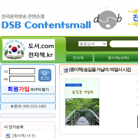
전자책
종이책(새책)
[종이책] 숲길을 거닐며 / 박얼서 시집
회원
가입
ID/PW찾기
★문의: 010-5151-1482
시 인기순위
[종이책] 내 안...