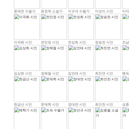
윤재천 수필가
윤정옥 소설가
이규석 수필가
이성이 시인
이아
이국화 시인
전민정 시인
전성희 시인
정송전 시인
조남
김상희 시인
정해철 시인
김인태 시인
최진연 시인
맹숙
한금산 시인
문재학 시인
장대연 시인
최인찬 시인
성종