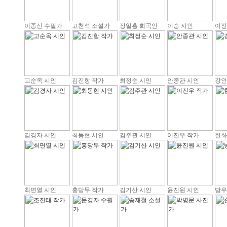
이종신 수필가
고천석 소설가
장일홍 희곡인
이승 시인
이정
고순옥 시인
김진항 작가
최정순 시인
안종관 시인
강인
김경자 시인
최동현 시인
김주관 시인
이진우 작가
한화
최면열 시인
홍당무 작가
김기산 시인
윤진원 시인
방우