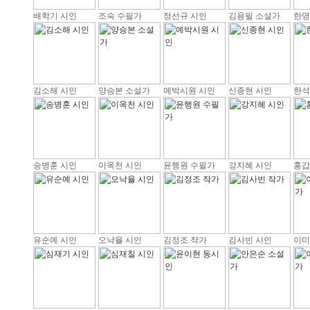
배학기 시인
조숙 수필가
정선규 시인
김용필 소설가
한명
김소해 시인
양승본 소설가
예박시원 시인
신종현 시인
한석
송병훈 시인
이옥천 시인
윤행원 수필가
강지혜 시인
홍갑
유순예 시인
오낙율 시인
김정조 작가
김사빈 시인
이미