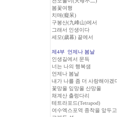
천모불이(天母不二)
봄꽃여행
치매(癡呆)
구봉산(九峰山)에서
그래서 인생이다
세모(歲暮) 끝에서
제4부 언제나 봄날
인생길에서 문득
너는 나의 행복샘
언제나 봄날
내가 나를 좀 더 사랑해야겠
꽃망울 잎망울 산망울
채계산 출렁다리
테트라포드(Tetrapod)
여수엑스포역 종착을 앞두