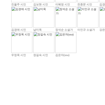
진을주 시인
김보현 시인
이혜영 시인
전종문 시인
김경
김경애 시인
남미옥
장석순 소설가
이인규 소설가
강은
우정옥 시인
장길숙 시인
김은자(usa)