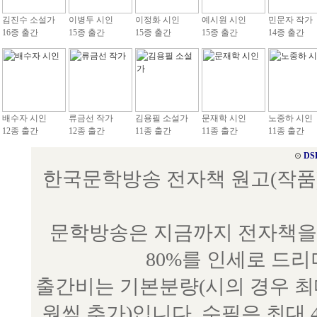
김진수 소설가
이병두 시인
이정화 시인
예시원 시인
민문자 작가
16종 출간
15종 출간
15종 출간
15종 출간
14종 출간
배수자 시인
류금선 작가
김용필 소설가
문재학 시인
노중하 시인
12종 출간
12종 출간
11종 출간
11종 출간
11종 출간
⊙
DS
한국문학방송 전자책 원고(작품) 접수
문학방송은 지금까지 전자책을 
80%를 인세로 드
출간비는 기본분량(시의 경우 최대 
원씩 추가)입니다. 수필은 최대 