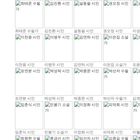
최태준 수필가
김진환 시인
설동필 시인
권오정 시인
이성
이찬용 시인
이병두 시인
김연하 시인
이은집 소설가
조윤
표연분 시인
박성락 시인
박종문 시인
박선자 수필가
김계
임춘식 시인
민봉기 소설가
이정화 시인
피덕희 시인
이월