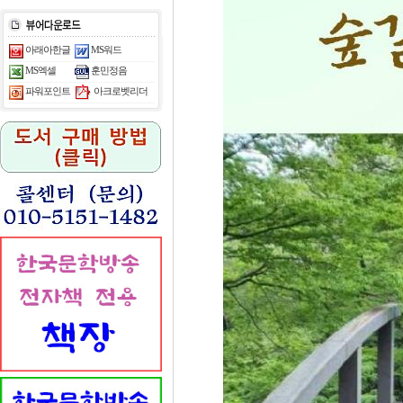
아래아한글
MS워드
MS엑셀
훈민정음
아크로벳리더
파워포인트