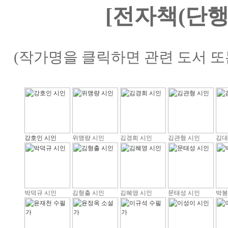
[전자책(단행
(작가명을 클릭하면 관련 도서 또
강호인 시인
위맹량 시인
김경희 시인
김관형 시인
김대
박덕규 시인
김형출 시인
김혜영 시인
문태성 시인
박봉