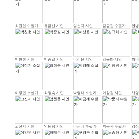
최원현 수필가
류금선 시인
임선자 시인
김종길 수필가
한병
박찬현 시인
박종길 시인
이상윤 시인
김규화 시인
최이
여정건 소설가
최정숙 시인
박영래 소설가
이창원 시인
채영
고산지 시인
엄원용 시인
이금례 수필가
박문자 수필가
김상