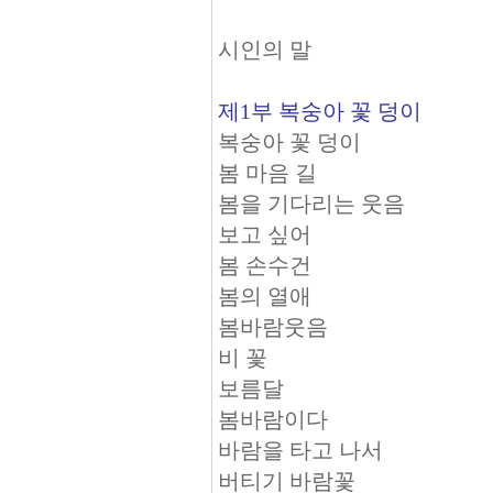
시인의 말
제1부 복숭아 꽃 덩이
복숭아 꽃 덩이
봄 마음 길
봄을 기다리는 웃음
보고 싶어
봄 손수건
봄의 열애
봄바람웃음
비 꽃
보름달
봄바람이다
바람을 타고 나서
버티기 바람꽃