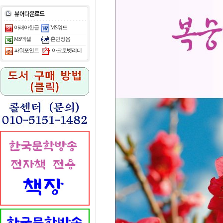
아래아한글
MS워드
MS엑셀
훈민정음
아크로벳리더
파워포인트