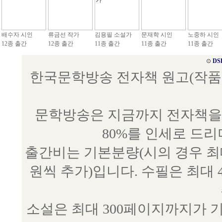
배수자 시인
류금선 작가
김용필 소설가
문재학 시인
노중하 시인
12종 출간
12종 출간
11종 출간
11종 출간
11종 출간
⊙
DS
한국문학방송 전자책 원고(작품) 접수
문학방송은 지금까지 전자책을 
80%를 인세로 드
출간비는 기본분량(시의 경우 최대 
원씩 추가)입니다. 수필은 최대 
소설은 최대 300페이지까지가 