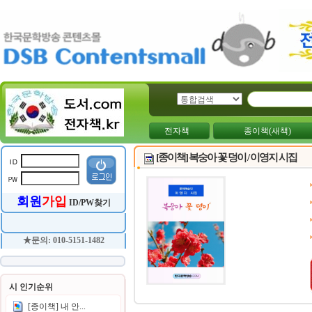
전자책
종이책(새책)
[종이책] 복숭아 꽃 덩이 / 이영지 시집
회원
가입
ID/PW찾기
★문의: 010-5151-1482
시 인기순위
[종이책] 내 안...