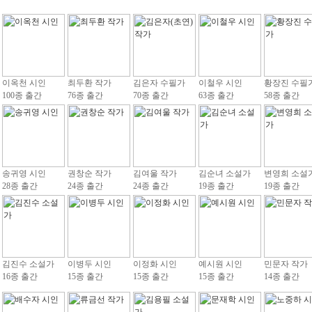
이옥천 시인
최두환 작가
김은자 수필가
이철우 시인
황장진 수필
100종 출간
76종 출간
70종 출간
63종 출간
58종 출간
송귀영 시인
권창순 작가
김여울 작가
김순녀 소설가
변영희 소설
28종 출간
24종 출간
24종 출간
19종 출간
19종 출간
김진수 소설가
이병두 시인
이정화 시인
예시원 시인
민문자 작가
16종 출간
15종 출간
15종 출간
15종 출간
14종 출간