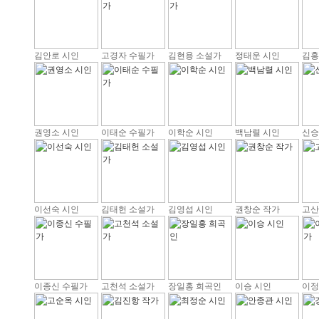
김안로 시인
고경자 수필가
김현용 소설가
정태운 시인
김홍
권영소 시인
이태순 수필가
이학순 시인
백남렬 시인
신승
이선숙 시인
김태헌 소설가
김영섭 시인
권창순 작가
고산
이종신 수필가
고천석 소설가
장일홍 희곡인
이승 시인
이정