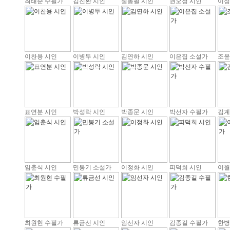
최태준 수필가
김진환 시인
설동필 시인
권오정 시인
이성
이찬용 시인
이병두 시인
김연하 시인
이은집 소설가
조윤
표연분 시인
박성락 시인
박종문 시인
박선자 수필가
김계
임춘식 시인
민봉기 소설가
이정화 시인
피덕희 시인
이월
최원현 수필가
류금선 시인
임선자 시인
김종길 수필가
한병