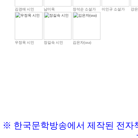
김경애 시인
남미옥
장석순 소설가
이인규 소설가
강은
우정옥 시인
장길숙 시인
김은자(usa)
※ 한국문학방송에서 제작된 전자책