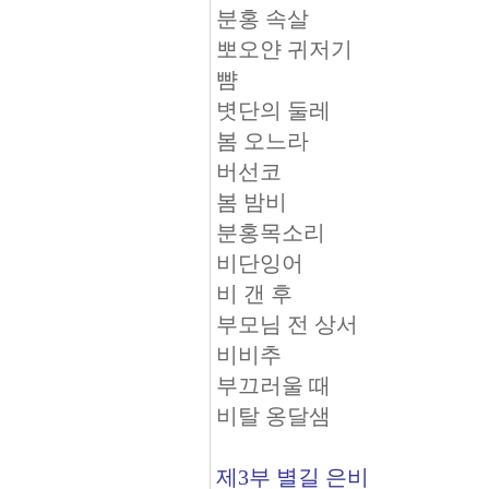
분홍 속살
뽀오얀 귀저기
뺨
볏단의 둘레
봄 오느라
버선코
봄 밤비
분홍목소리
비단잉어
비 갠 후
부모님 전 상서
비비추
부끄러울 때
비탈 옹달샘
제3부 별길 은비