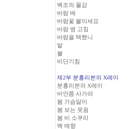
백조의 물감
바람 배
바람꽃 붙이세요
바람 병 고침
바람을 택했니
밭
불
비단기침
제2부 분홍리본의 X레이
분홍리본의 X레이
바안쯤 사가랴
봄 가슴앓이
봄 보는 웃음
봄 비 소쿠리
백 매향