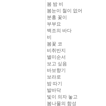
봄 밤 비
봄눈이 철이 없어
분홍 꽃이
부부요
백조의 바다
비
봄꽃 코
비취반지
별미순서
보고 싶음
바보향기
보라로
밤 따기
발바닥
빛이 의자 놓고
봄나물의 함성