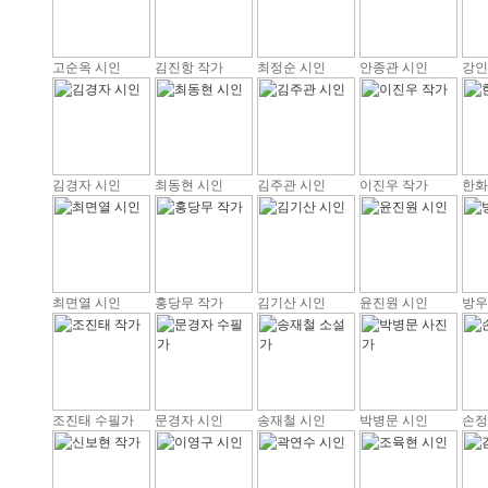
고순옥 시인
김진항 작가
최정순 시인
안종관 시인
강인
김경자 시인
최동현 시인
김주관 시인
이진우 작가
한화
최면열 시인
홍당무 작가
김기산 시인
윤진원 시인
방우
조진태 수필가
문경자 시인
송재철 시인
박병문 시인
손정