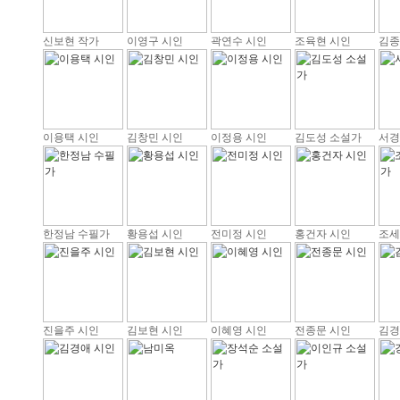
신보현 작가
이영구 시인
곽연수 시인
조육현 시인
김종
이용택 시인
김창민 시인
이정용 시인
김도성 소설가
서경
한정남 수필가
황용섭 시인
전미정 시인
홍건자 시인
조세
진을주 시인
김보현 시인
이혜영 시인
전종문 시인
김경