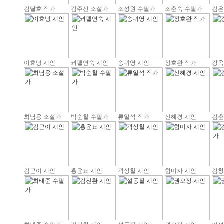
김달호 작가
김주선 소설가
조성원 수필가
조춘숙 수필가
김은
이효녕 시인
쾨펠연숙 시인
송귀영 시인
정호완 작가
강옥
최남용 소설가
박순철 수필가
류일석 작가
신혜경 시인
김춘
김근이 시인
홍윤표 시인
곽상철 시인
함미자 시인
김창