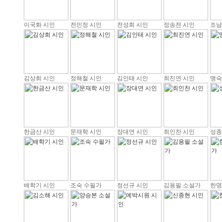
이국화 시인
전민정 시인
전성희 시인
정송전 시인
조남
김상희 시인
정해철 시인
김인태 시인
최진연 시인
맹숙
한금산 시인
문재학 시인
장대연 시인
최인찬 시인
성종
배학기 시인
조숙 수필가
정선규 시인
김용필 소설가
한명