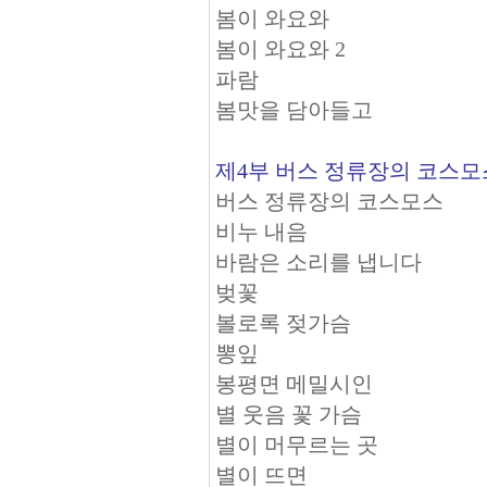
봄이 와요와
봄이 와요와 2
파람
봄맛을 담아들고
제4부 버스 정류장의 코스모
버스 정류장의 코스모스
비누 내음
바람은 소리를 냅니다
벚꽃
볼로록 젖가슴
뽕잎
봉평면 메밀시인
별 웃음 꽃 가슴
별이 머무르는 곳
별이 뜨면