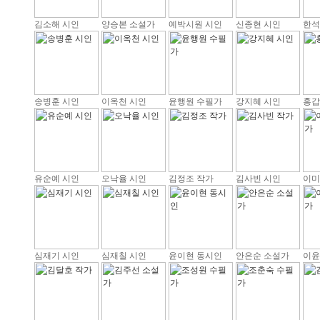
김소해 시인
양승본 소설가
예박시원 시인
신종현 시인
한석
송병훈 시인
이옥천 시인
윤행원 수필가
강지혜 시인
홍갑
유순예 시인
오낙율 시인
김정조 작가
김사빈 시인
이미
심재기 시인
심재칠 시인
윤이현 동시인
안은순 소설가
이윤