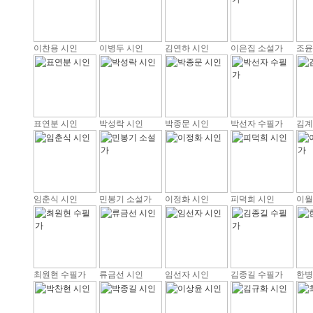
이찬용 시인
이병두 시인
김연하 시인
이은집 소설가
조윤
표연분 시인
박성락 시인
박종문 시인
박선자 수필가
김계
임춘식 시인
민봉기 소설가
이정화 시인
피덕희 시인
이월
최원현 수필가
류금선 시인
임선자 시인
김종길 수필가
한병