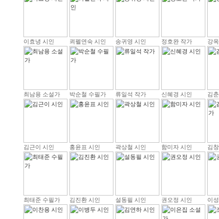
이효녕 시인
쾨펠연숙 시인
송귀영 시인
정호완 작가
강옥
최남용 소설가
박순철 수필가
류일석 작가
신혜경 시인
김춘
김근이 시인
홍윤표 시인
곽상철 시인
함미자 시인
김창
최태준 수필가
김진환 시인
설동필 시인
권오정 시인
이성