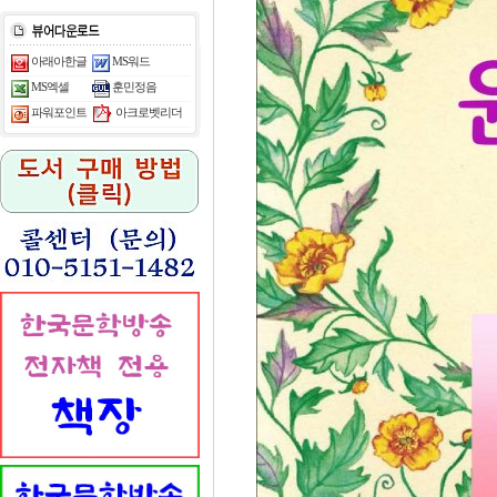
아래아한글
MS워드
MS엑셀
훈민정음
아크로벳리더
파워포인트