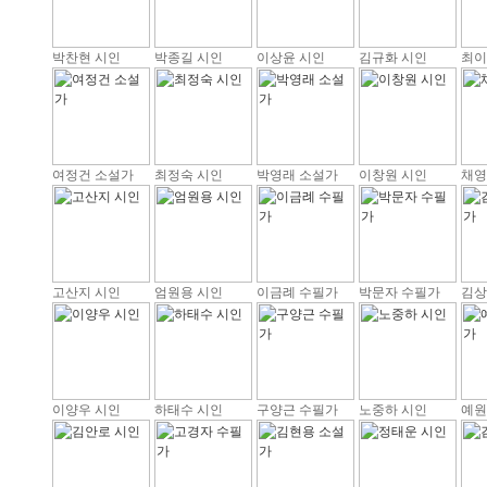
박찬현 시인
박종길 시인
이상윤 시인
김규화 시인
최이
여정건 소설가
최정숙 시인
박영래 소설가
이창원 시인
채영
고산지 시인
엄원용 시인
이금례 수필가
박문자 수필가
김상
이양우 시인
하태수 시인
구양근 수필가
노중하 시인
예원