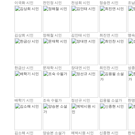
이국화 시인
전민정 시인
전성희 시인
정송전 시인
조남
김상희 시인
정해철 시인
김인태 시인
최진연 시인
맹숙
한금산 시인
문재학 시인
장대연 시인
최인찬 시인
성종
배학기 시인
조숙 수필가
정선규 시인
김용필 소설가
한명
김소해 시인
양승본 소설가
예박시원 시인
신종현 시인
한석