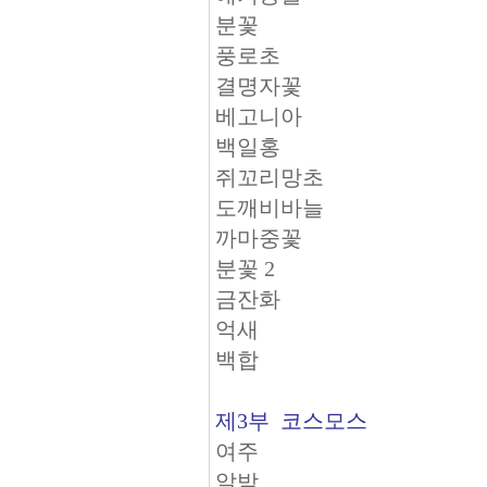
분꽃
풍로초
결명자꽃
베고니아
백일홍
쥐꼬리망초
도깨비바늘
까마중꽃
분꽃 2
금잔화
억새
백합
제3부 코스모스
여주
알밤