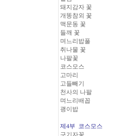
돼지감자 꽃
개똥참외 꽃
맥문동 꽃
들깨 꽃
며느리밥풀
취나물 꽃
나팔꽃
코스모스
고마리
고들빼기
천사의 나팔
며느리배꼽
괭이밥
제4부 코스모스
구기자꽃