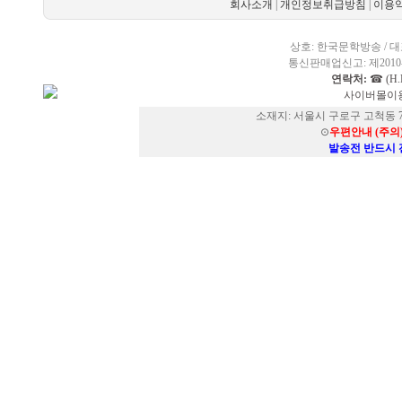
회사소개
|
개인정보취급방침
|
이용
상호: 한국문학방송 / 대표
통신판매업신고: 제2010-
연락처:
☎ (H.P
사이버몰이용
소재지: 서울시 구로구 고척동 73
⊙
우편안내 (주의
발송전 반드시 