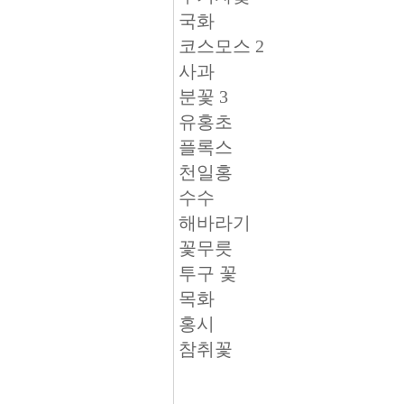
국화
코스모스 2
사과
분꽃 3
유홍초
플록스
천일홍
수수
해바라기
꽃무릇
투구 꽃
목화
홍시
참취꽃