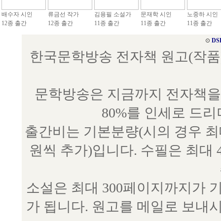
배수자 시인
류금선 작가
김용필 소설가
문재학 시인
노중하 시인
12종 출간
12종 출간
11종 출간
11종 출간
11종 출간
⊙
DS
한국문학방송 전자책 원고(작품) 접수
문학방송은 지금까지 전자책을 
80%를 인세로 드
출간비는 기본분량(시의 경우 최대 
원씩 추가)입니다. 수필은 최대 
소설은 최대 300페이지까지가 
가 됩니다. 원고를 메일로 보