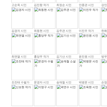
고순옥 시인
김진항 작가
최정순 시인
안종관 시인
강인
김경자 시인
최동현 시인
김주관 시인
이진우 작가
한화
최면열 시인
홍당무 작가
김기산 시인
윤진원 시인
방우
조진태 수필가
문경자 시인
송재철 시인
박병문 시인
손정