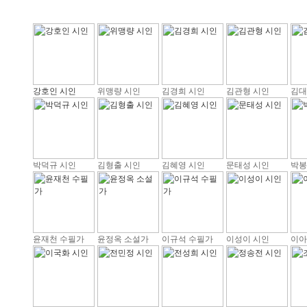
강호인 시인
위맹량 시인
김경희 시인
김관형 시인
김대
박덕규 시인
김형출 시인
김혜영 시인
문태성 시인
박봉
윤재천 수필가
윤정옥 소설가
이규석 수필가
이성이 시인
이아