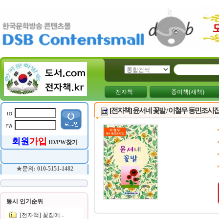
전자책
종이책(새책)
[전자책] 윤서네 꽃밭 / 이철우 동민조시
회원
가입
ID/PW찾기
★문의: 010-5151-1482
동시 인기순위
[전자책] 꽃집에...