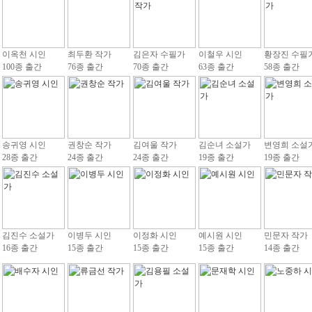
이옥천 시인
최두환 작가
김은자 수필가
이철우 시인
황장진 수필
100종 출간
76종 출간
70종 출간
63종 출간
58종 출간
송귀영 시인
권창순 작가
김여울 작가
김순녀 소설가
변영희 소설
28종 출간
24종 출간
24종 출간
19종 출간
19종 출간
김진수 소설가
이병두 시인
이정화 시인
예시원 시인
민문자 작가
16종 출간
15종 출간
15종 출간
15종 출간
14종 출간