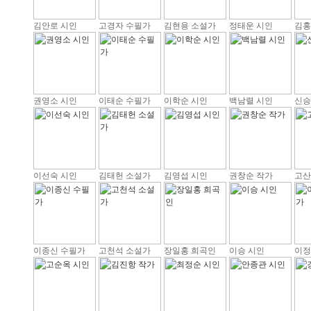
김안로 시인
고경자 수필가
김현용 소설가
정태운 시인
김홍
권영소 시인
이태순 수필가
이학순 시인
백남렬 시인
신승
이선숙 시인
김태헌 소설가
김영섭 시인
권창순 작가
고산
이종신 수필가
고천석 소설가
장일홍 희곡인
이승 시인
이정