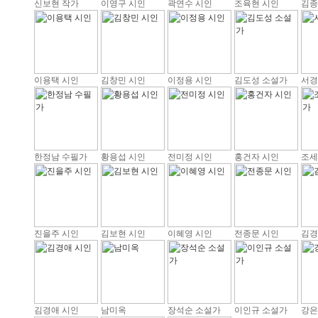
신보현 작가
이영구 시인
곽연수 시인
조육현 시인
김종
이용택 시인
김창민 시인
이정용 시인
김도성 소설가
서경
한정남 수필가
황용섭 시인
전미정 시인
홍건자 시인
조세
진을주 시인
김보현 시인
이혜영 시인
전종문 시인
김경
김경애 시인
남미옥
장석순 소설가
이인규 소설가
강은