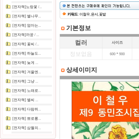
[전자책]노랑꽃 /...
키워드
: 이철우, 윤서, 꽃밭
[전자책] 별나무...
[전자책] 엄마는...
기본정보
[전자책]까꿍 / ...
컬러
사이즈
[전자책] 꽃씨 /...
정보없음
[전자책] 하늘도...
600 * 900
[전자책] 늦게 ...
상세이미지
[전자책] 겨울엔...
[전자책] 그냥 ...
[전자책] 노래로...
[전자책] 별씨 ...
[전자책] 다람쥐...
[전자책] 뾰로롱...
[전자책] 삼월의...