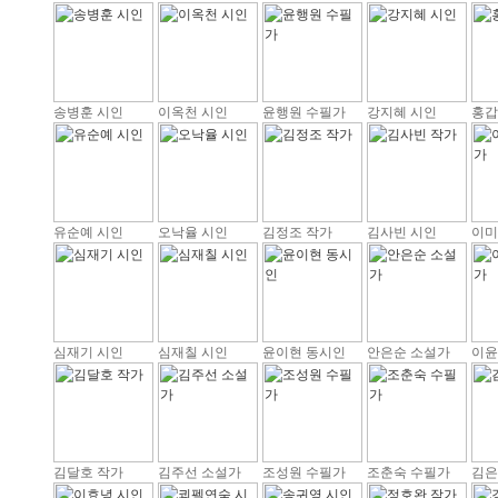
송병훈 시인
이옥천 시인
윤행원 수필가
강지혜 시인
홍갑
유순예 시인
오낙율 시인
김정조 작가
김사빈 시인
이미
심재기 시인
심재칠 시인
윤이현 동시인
안은순 소설가
이윤
김달호 작가
김주선 소설가
조성원 수필가
조춘숙 수필가
김은