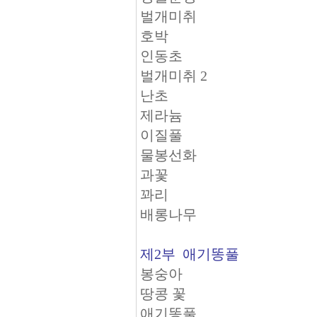
벌개미취
호박
인동초
벌개미취 2
난초
제라늄
이질풀
물봉선화
과꽃
꽈리
배롱나무
제2부 애기똥풀
봉숭아
땅콩 꽃
애기똥풀