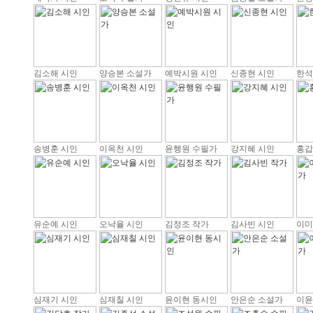
김소해 시인
양승본 소설가
예박시원 시인
신종현 시인
한석
송병훈 시인
이옥천 시인
윤행원 수필가
강지혜 시인
홍갑
유순예 시인
오낙율 시인
김정조 작가
김사빈 시인
이미
심재기 시인
심재칠 시인
윤이현 동시인
안은순 소설가
이윤