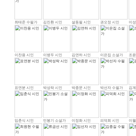
최태준 수필가
김진환 시인
설동필 시인
권오정 시인
이성
이찬용 시인
이병두 시인
김연하 시인
이은집 소설가
조윤
표연분 시인
박성락 시인
박종문 시인
박선자 수필가
김계
임춘식 시인
민봉기 소설가
이정화 시인
피덕희 시인
이월