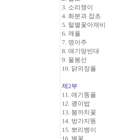
3. 소리쟁이
4. 화분과 잡초
5. 털별꽃아재비
6. 깨풀
7. 명아주
8. 애기땅빈대
9. 물봉선
10. 닭의장풀
제2부
11. 애기똥풀
12. 괭이밥
13. 봄까치꽃
14. 방가지똥
15. 뽀리뱅이
16. 별꽃