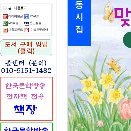
아래아한글
MS워드
MS엑셀
훈민정음
아크로벳리더
파워포인트