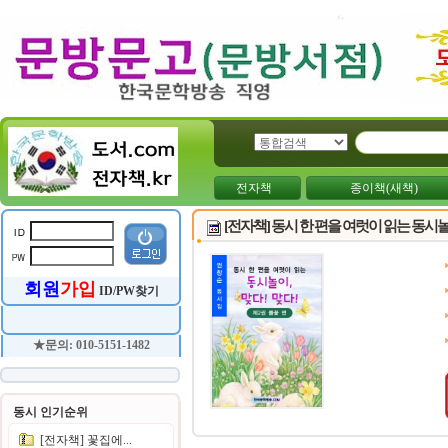
전자책
종이책(새책)
[전자책] 동시 한 편을 여럿이 읽는 동시놀
회원
가입
ID/PW찾기
★문의: 010-5151-1482
동시 인기순위
[전자책] 꽃집에...