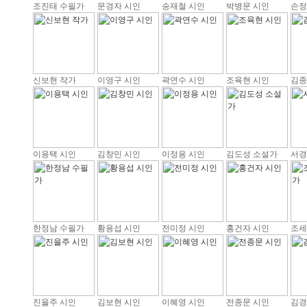
조진태 수필가
문경자 시인
송재철 시인
박병문 시인
손정
신보현 작가
이영구 시인
곽연수 시인
조육현 시인
김종
이용택 시인
김창민 시인
이정용 시인
김도성 소설가
서경
한정남 수필가
황용섭 시인
전미정 시인
홍건자 시인
조세
진을주 시인
김보현 시인
이혜영 시인
전종문 시인
김경