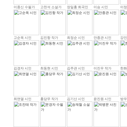
이종신 수필가
고천석 소설가
장일홍 희곡인
이승 시인
이정
고순옥 시인
김진항 작가
최정순 시인
안종관 시인
강인
김경자 시인
최동현 시인
김주관 시인
이진우 작가
한화
최면열 시인
홍당무 작가
김기산 시인
윤진원 시인
방우