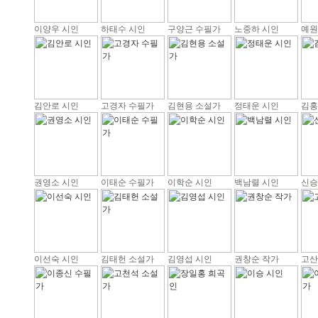
이양우 시인
하태수 시인
구양근 수필가
노중하 시인
예원
김안로 시인
고경자 수필가
김현용 소설가
정태운 시인
김홍
권영소 시인
이태순 수필가
이학순 시인
백남렬 시인
신승
이선숙 시인
김태헌 소설가
김영섭 시인
권창순 작가
고산