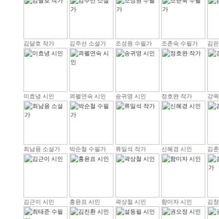
김달호 작가
김주선 소설가
조성원 수필가
조춘숙 수필가
김은
이효녕 시인
쾨펠연숙 시인
송귀영 시인
정호완 작가
강옥
최남용 소설가
박순철 수필가
류일석 작가
신혜경 시인
김춘
김근이 시인
홍윤표 시인
곽상철 시인
함미자 시인
김창