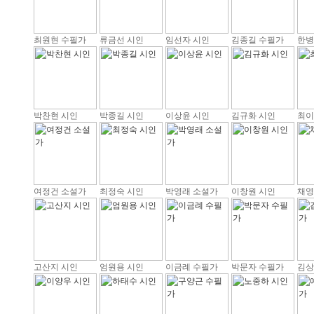
최원현 수필가
류금선 시인
임선자 시인
김종길 수필가
한병
박찬현 시인
박종길 시인
이상윤 시인
김규화 시인
최이
여정건 소설가
최정숙 시인
박영래 소설가
이창원 시인
채영
고산지 시인
엄원용 시인
이금례 수필가
박문자 수필가
김상