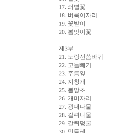
17. 쇠별꽃
18. 벼룩이자리
19. 꽃받이
20. 봄맞이꽃
제3부
21. 노랑선씀바귀
22. 고들빼기
23. 주름잎
24. 지칭개
25. 봄망초
26. 개미자리
27. 광대나물
28. 갈퀴나물
29. 갈퀴덩굴
30. 민들레