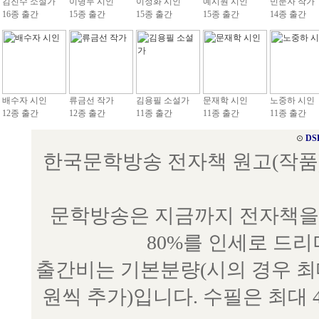
김진수 소설가
이병두 시인
이정화 시인
예시원 시인
민문자 작가
16종 출간
15종 출간
15종 출간
15종 출간
14종 출간
배수자 시인
류금선 작가
김용필 소설가
문재학 시인
노중하 시인
12종 출간
12종 출간
11종 출간
11종 출간
11종 출간
⊙
DS
한국문학방송 전자책 원고(작품) 접수
문학방송은 지금까지 전자책을 
80%를 인세로 드
출간비는 기본분량(시의 경우 최대 
원씩 추가)입니다. 수필은 최대 