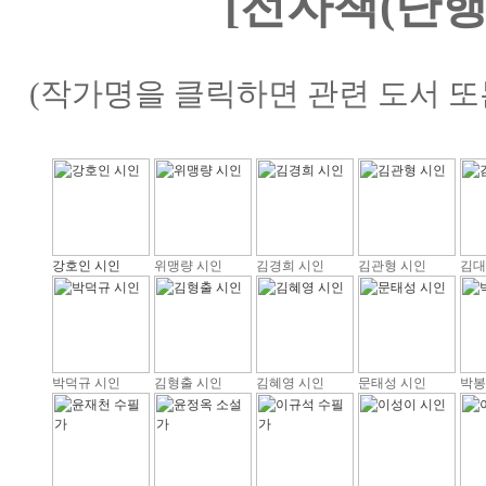
[전자책(단행
(작가명을 클릭하면 관련 도서 또
강호인 시인
위맹량 시인
김경희 시인
김관형 시인
김대
박덕규 시인
김형출 시인
김혜영 시인
문태성 시인
박봉