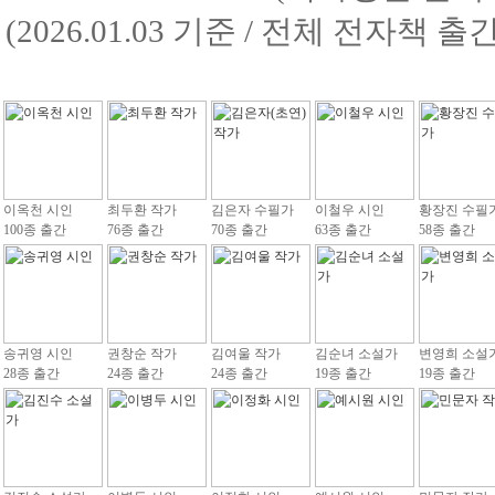
(2026.01.03 기준 / 전체 전자책 
이옥천 시인
최두환 작가
김은자 수필가
이철우 시인
황장진 수필
100종 출간
76종 출간
70종 출간
63종 출간
58종 출간
송귀영 시인
권창순 작가
김여울 작가
김순녀 소설가
변영희 소설
28종 출간
24종 출간
24종 출간
19종 출간
19종 출간