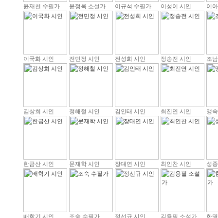
윤재천 수필가
윤정옥 소설가
이규석 수필가
이성이 시인
이아
이국화 시인
전민정 시인
전성희 시인
정송전 시인
조남
김상희 시인
정해철 시인
김인태 시인
최진연 시인
맹숙
한금산 시인
문재학 시인
장대연 시인
최인찬 시인
성종
배학기 시인
조숙 수필가
정선규 시인
김용필 소설가
한명