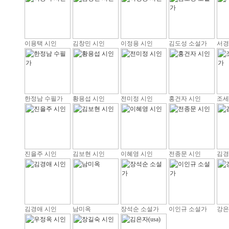
이용택 시인
김창민 시인
이정용 시인
김도성 소설가
서경
한정남 수필가
황용섭 시인
전미정 시인
홍건자 시인
조세
진을주 시인
김보현 시인
이혜영 시인
전종문 시인
김경
김경애 시인
남미옥
장석순 소설가
이인규 소설가
강은