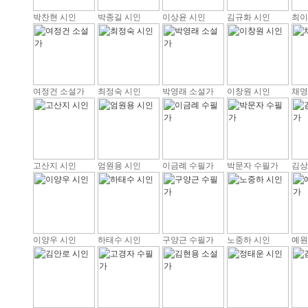
박찬현 시인
박종길 시인
이상윤 시인
김규화 시인
최이
여정건 소설가
최정숙 시인
박영래 소설가
이창원 시인
채영
고산지 시인
엄원용 시인
이금례 수필가
박문자 수필가
김상
이양우 시인
하태수 시인
구양근 수필가
노중하 시인
예원