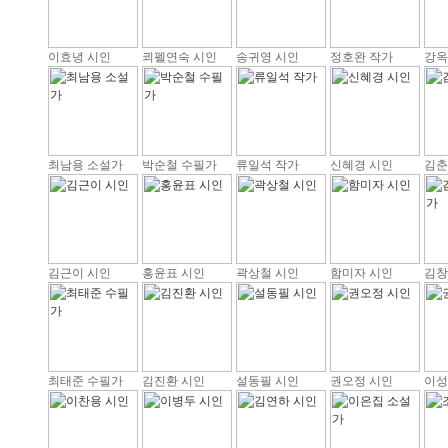
이효녕 시인
쾨펠연숙 시인
송귀영 시인
정호완 작가
강옥
최남용 소설가
박순철 수필가
류일석 작가
신혜경 시인
김춘
김근이 시인
홍윤표 시인
곽상철 시인
함미자 시인
김창
최태준 수필가
김진환 시인
설동필 시인
권오정 시인
이성