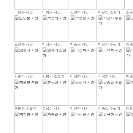
이찬용 시인
이병두 시인
김연하 시인
이은집 소설가
조윤
표연분 시인
박성락 시인
박종문 시인
박선자 수필가
김계
임춘식 시인
민봉기 소설가
이정화 시인
피덕희 시인
이월
최원현 수필가
류금선 시인
임선자 시인
김종길 수필가
한병