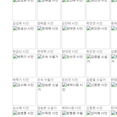
김상희 시인
정해철 시인
김인태 시인
최진연 시인
맹숙
한금산 시인
문재학 시인
장대연 시인
최인찬 시인
성종
배학기 시인
조숙 수필가
정선규 시인
김용필 소설가
한명
김소해 시인
양승본 소설가
예박시원 시인
신종현 시인
한석