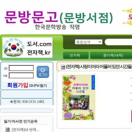
전자책
종이책(새책)
[전자책] 사랑이어라 머물러 있던 시간들 
회원
가입
ID/PW찾기
★문의: 010-5151-1482
일기/자서전 인기순위
[전자책]새 번역...