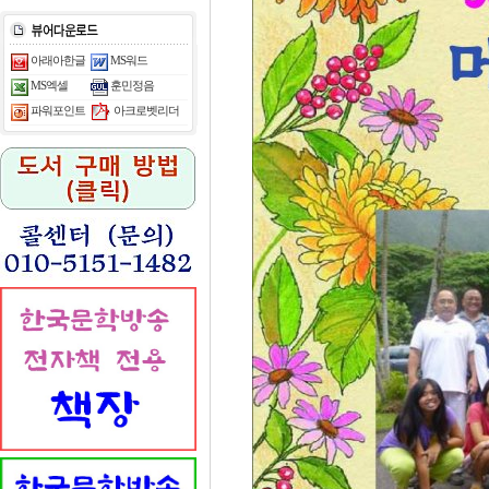
아래아한글
MS워드
MS엑셀
훈민정음
아크로벳리더
파워포인트