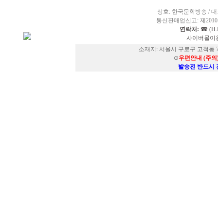
상호: 한국문학방송 / 대표
통신판매업신고: 제2010-
연락처:
☎ (H.P
사이버몰이용
소재지: 서울시 구로구 고척동 73
⊙
우편안내 (주의
발송전 반드시 