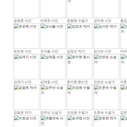
송병훈 시인
이옥천 시인
윤행원 수필가
강지혜 시인
홍갑
유순예 시인
오낙율 시인
김정조 작가
김사빈 시인
이미
심재기 시인
심재칠 시인
윤이현 동시인
안은순 소설가
이윤
김달호 작가
김주선 소설가
조성원 수필가
조춘숙 수필가
김은