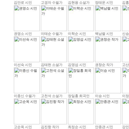
김안로 시인
고경자 수필가
김현용 소설가
정태운 시인
김홍
권영소 시인
이태순 수필가
이학순 시인
백남렬 시인
신승
이선숙 시인
김태헌 소설가
김영섭 시인
권창순 작가
고산
이종신 수필가
고천석 소설가
장일홍 희곡인
이승 시인
이정
고순옥 시인
김진항 작가
최정순 시인
안종관 시인
강인