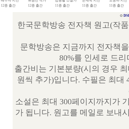
배수자 시인
류금선 작가
김용필 소설가
문재학 시인
노중하 시인
12종 출간
12종 출간
11종 출간
11종 출간
11종 출간
⊙
DS
한국문학방송 전자책 원고(작품) 접수
문학방송은 지금까지 전자책을 
80%를 인세로 드
출간비는 기본분량(시의 경우 최대 
원씩 추가)입니다. 수필은 최대 
소설은 최대 300페이지까지가 
가 됩니다. 원고를 메일로 보