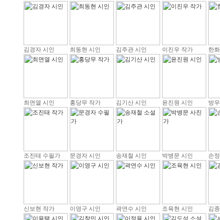
김경자 시인
최동현 시인
김주관 시인
이진우 작가
한화
최면열 시인
홍당무 작가
김기산 시인
윤진원 시인
방우
조진태 수필가
문경자 시인
송재철 시인
박병문 시인
손정
신보현 작가
이영구 시인
곽연수 시인
조육현 시인
김종