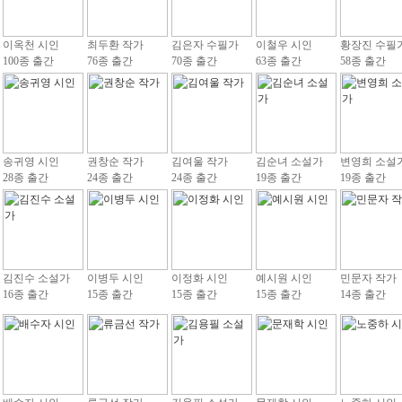
이옥천 시인
최두환 작가
김은자 수필가
이철우 시인
황장진 수필
100종 출간
76종 출간
70종 출간
63종 출간
58종 출간
송귀영 시인
권창순 작가
김여울 작가
김순녀 소설가
변영희 소설
28종 출간
24종 출간
24종 출간
19종 출간
19종 출간
김진수 소설가
이병두 시인
이정화 시인
예시원 시인
민문자 작가
16종 출간
15종 출간
15종 출간
15종 출간
14종 출간