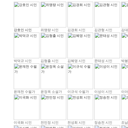
강호인 시인
위맹량 시인
김경희 시인
김관형 시인
김대
박덕규 시인
김형출 시인
김혜영 시인
문태성 시인
박봉
윤재천 수필가
윤정옥 소설가
이규석 수필가
이성이 시인
이아
이국화 시인
전민정 시인
전성희 시인
정송전 시인
조남