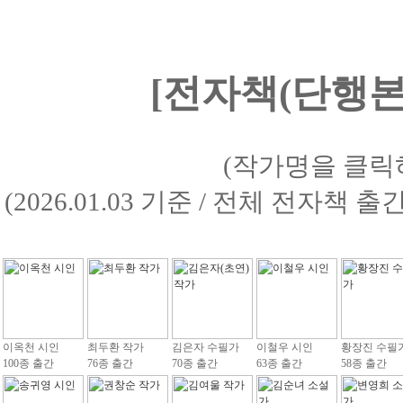
[전자책(단행본)
(작가명을 클릭
(2026.01.03 기준 / 전체 전자책 
이옥천 시인
최두환 작가
김은자 수필가
이철우 시인
황장진 수필
100종 출간
76종 출간
70종 출간
63종 출간
58종 출간