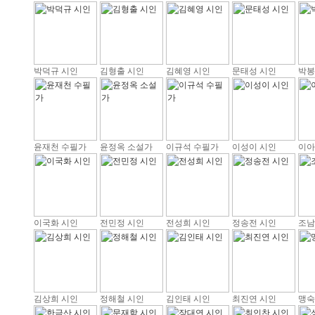
박덕규 시인
김형출 시인
김혜영 시인
문태성 시인
박봉
윤재천 수필가
윤정옥 소설가
이규석 수필가
이성이 시인
이아
이국화 시인
전민정 시인
전성희 시인
정송전 시인
조남
김상희 시인
정해철 시인
김인태 시인
최진연 시인
맹숙