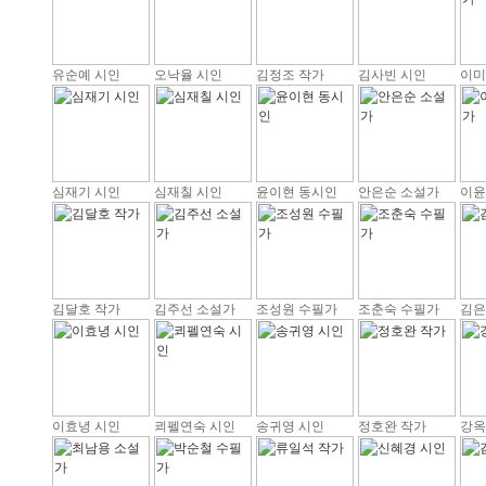
유순예 시인
오낙율 시인
김정조 작가
김사빈 시인
이미
심재기 시인
심재칠 시인
윤이현 동시인
안은순 소설가
이윤
김달호 작가
김주선 소설가
조성원 수필가
조춘숙 수필가
김은
이효녕 시인
쾨펠연숙 시인
송귀영 시인
정호완 작가
강옥