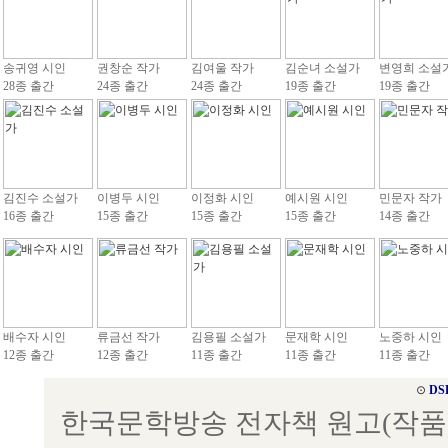
송귀영 시인
권창순 작가
김여울 작가
김순녀 소설가
변영희 소설
28종 출간
24종 출간
24종 출간
19종 출간
19종 출간
김진수 소설가
이병두 시인
이정화 시인
예시원 시인
민문자 작가
16종 출간
15종 출간
15종 출간
15종 출간
14종 출간
배수자 시인
류금선 작가
김용필 소설가
문재학 시인
노중하 시인
12종 출간
12종 출간
11종 출간
11종 출간
11종 출간
⊙
DS
한국문학방송 전자책 원고(작품) 접수