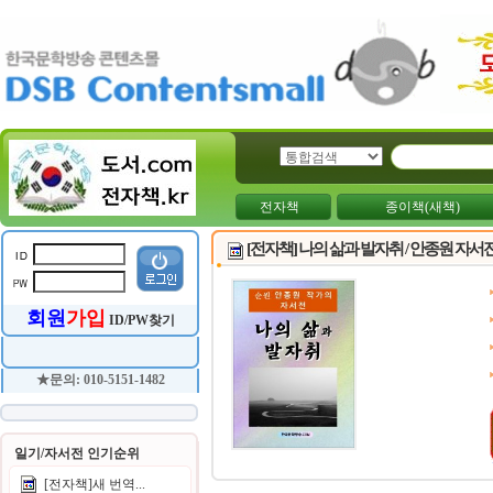
전자책
종이책(새책)
[전자책] 나의 삶과 발자취 / 안종원 자서
회원
가입
ID/PW찾기
★문의: 010-5151-1482
일기/자서전 인기순위
[전자책]새 번역...