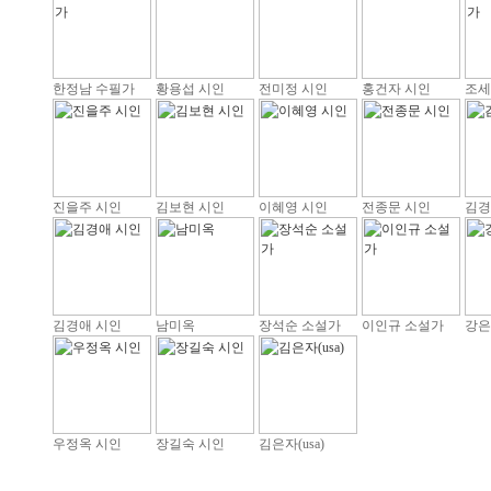
한정남 수필가
황용섭 시인
전미정 시인
홍건자 시인
조세
진을주 시인
김보현 시인
이혜영 시인
전종문 시인
김경
김경애 시인
남미옥
장석순 소설가
이인규 소설가
강은
우정옥 시인
장길숙 시인
김은자(usa)