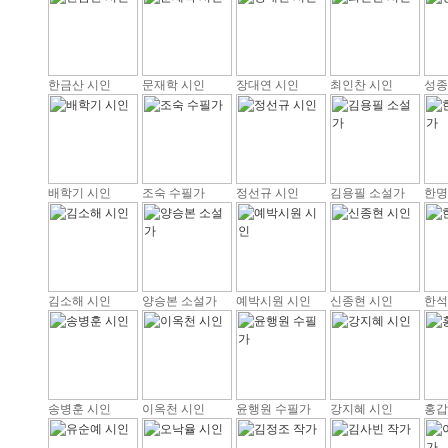
한금산 시인
문재학 시인
장대연 시인
최인찬 시인
성종
배학기 시인
조숙 수필가
정선규 시인
김용필 소설가
한명
김소해 시인
양승본 소설가
예박시원 시인
신종현 시인
한석
송병훈 시인
이옥천 시인
윤행원 수필가
강지혜 시인
홍갑