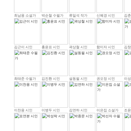
최남용 소설가
박순철 수필가
류일석 작가
신혜경 시인
김춘
김근이 시인
홍윤표 시인
곽상철 시인
함미자 시인
김창
최태준 수필가
김진환 시인
설동필 시인
권오정 시인
이성
이찬용 시인
이병두 시인
김연하 시인
이은집 소설가
조윤