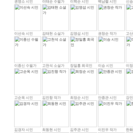
권영소 시인
이태순 수필가
이학순 시인
백남렬 시인
신승
이선숙 시인
김태헌 소설가
김영섭 시인
권창순 작가
고산
이종신 수필가
고천석 소설가
장일홍 희곡인
이승 시인
이정
고순옥 시인
김진항 작가
최정순 시인
안종관 시인
강인
김경자 시인
최동현 시인
김주관 시인
이진우 작가
한화