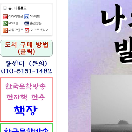
아래아한글
MS워드
MS엑셀
훈민정음
아크로벳리더
파워포인트