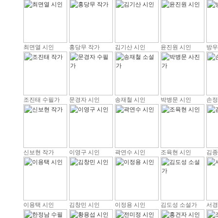
최면열 시인
홍당무 작가
김기산 시인
윤진원 시인
방우
조진태 수필가
문경자 시인
송재철 시인
박병문 시인
손정
신보현 작가
이영구 시인
곽연수 시인
조육현 시인
김종
이용택 시인
김창민 시인
이정용 시인
김도성 소설가
서경