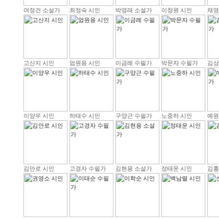
여정건 소설가
최정숙 시인
박영래 소설가
이창원 시인
채영
고산지 시인
엄원용 시인
이금례 수필가
박문자 수필가
김상
이양우 시인
하태수 시인
구양근 수필가
노중하 시인
예원
김안로 시인
고경자 수필가
김현용 소설가
정태운 시인
김홍