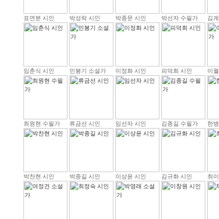
표연분 시인
박성락 시인
박종문 시인
박선자 수필가
김계
임춘식 시인
민봉기 소설가
이정화 시인
피덕희 시인
이월
최원현 수필가
류금선 시인
임선자 시인
김종길 수필가
한병
박찬현 시인
박종길 시인
이상윤 시인
김규화 시인
최이