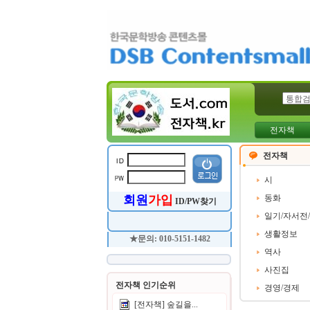
전자책
전자책
시
회원
가입
동화
ID/PW찾기
일기/자서전
생활정보
★문의: 010-5151-1482
역사
사진집
전자책 인기순위
경영/경제
[전자책] 숲길을...