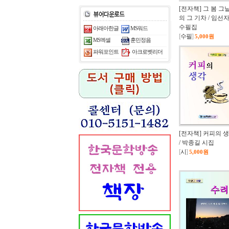
[전자책] 그 봄 그
의 그 기차 / 임선
수필집
아래아한글
MS워드
[
수필
]
5,000원
MS엑셀
훈민정음
아크로벳리더
파워포인트
[전자책] 커피의 
/ 박종길 시집
[
시
]
5,000원