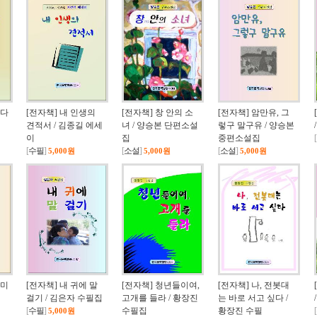
꺾다
[전자책] 내 인생의
[전자책] 창 안의 소
[전자책] 암만유, 그
견적서 / 김종길 에세
녀 / 양승본 단편소설
렇구 말구유 / 양승본
이
집
중편소설집
[
[
수필
]
[
소설
]
[
소설
]
5,000원
5,000원
5,000원
 미
[전자책] 내 귀에 말
[전자책] 청년들이여,
[전자책] 나, 전봇대
걸기 / 김은자 수필집
고개를 들라 / 황장진
는 바로 서고 싶다 /
[
수필
]
수필집
황장진 수필
[
5,000원