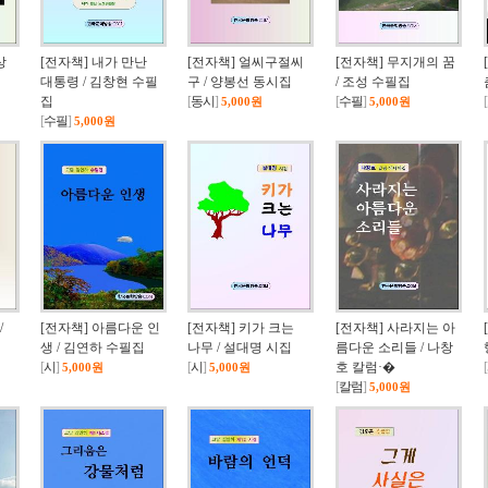
상
[전자책] 내가 만난
[전자책] 얼씨구절씨
[전자책] 무지개의 꿈
대통령 / 김창현 수필
구 / 양봉선 동시집
/ 조성 수필집
집
[
동시
]
[
수필
]
[
5,000원
5,000원
[
수필
]
5,000원
/
[전자책] 아름다운 인
[전자책] 키가 크는
[전자책] 사라지는 아
생 / 김연하 수필집
나무 / 설대명 시집
름다운 소리들 / 나창
[
시
]
[
시
]
호 칼럼·�
[
5,000원
5,000원
[
칼럼
]
5,000원