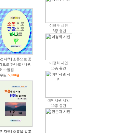
이병두 시인
15종 출간
[전자책] 소통으로 공
이정화 시인
감으로 하나로 / 나광
15종 출간
호 수필집
수필
]
5,000원
예박시원 시인
15종 출간
[전자책] 호흡을 알고