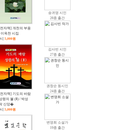
송귀영 시인
28종 출간
[전자책] 개천의 부용
/ 이옥천 시집
시
]
5,000원
김사빈 시인
27종 출간
권창순 동시인
24종 출간
[전자책] 기도의 바람
성령의 불 (Ⅱ) / 박성
락 신앙�
시
]
5,000원
변영희 소설가
19종 출간