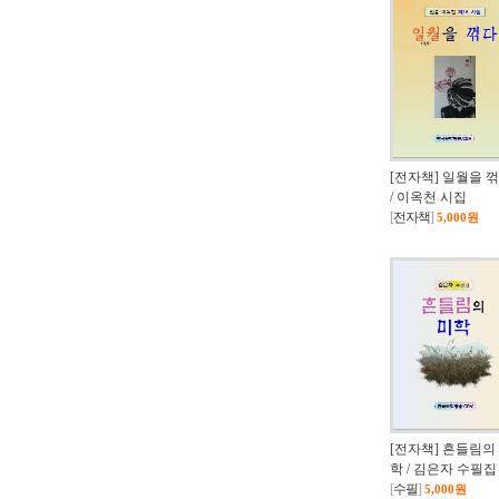
[전자책] 일월을 
/ 이옥천 시집
[
전자책
]
5,000원
[전자책] 흔들림의
학 / 김은자 수필집
[
수필
]
5,000원