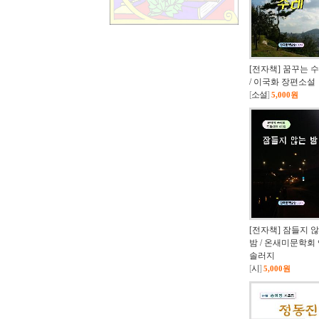
[전자책] 꿈꾸는 
/ 이국화 장편소설
[
소설
]
5,000원
[전자책] 잠들지 
밤 / 온새미문학회
솔러지
[
시
]
5,000원