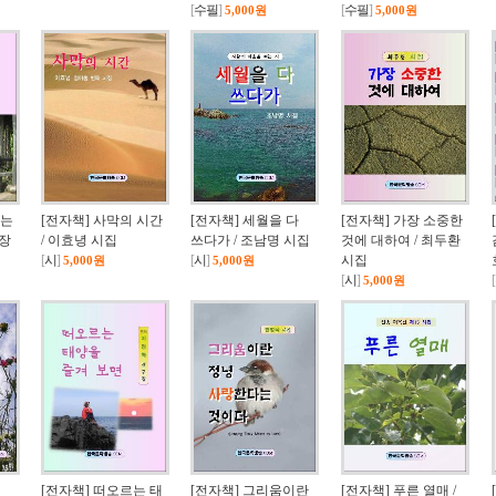
[
수필
]
[
수필
]
5,000원
5,000원
도는
[전자책] 사막의 시간
[전자책] 세월을 다
[전자책] 가장 소중한
 장
/ 이효녕 시집
쓰다가 / 조남명 시집
것에 대하여 / 최두환
[
시
]
[
시
]
시집
5,000원
5,000원
[
시
]
[
5,000원
[전자책] 떠오르는 태
[전자책] 그리움이란
[전자책] 푸른 열매 /