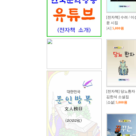
[전자책] 수려 / 이
윤 시집
[
시
]
5,000원
[전자책] 당뇨환자 
김한석 소설집
[
소설
]
5,000원