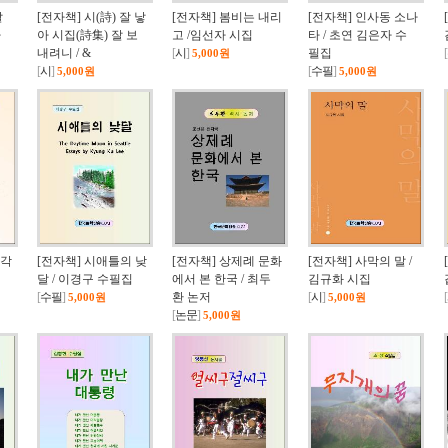
날
[전자책] 시(詩) 잘 낳
[전자책] 봄비는 내리
[전자책] 인사동 소나
자
아 시집(詩集) 잘 보
고 /임선자 시집
타 / 초연 김은자 수
내려니 / &
[
시
]
필집
[
5,000원
[
시
]
[
수필
]
5,000원
5,000원
생각
[전자책] 시애틀의 낮
[전자책] 상제례 문화
[전자책] 사막의 말 /
달 / 이경구 수필집
에서 본 한국 / 최두
김규화 시집
[
수필
]
환 논저
[
시
]
[
5,000원
5,000원
[
논문
]
5,000원