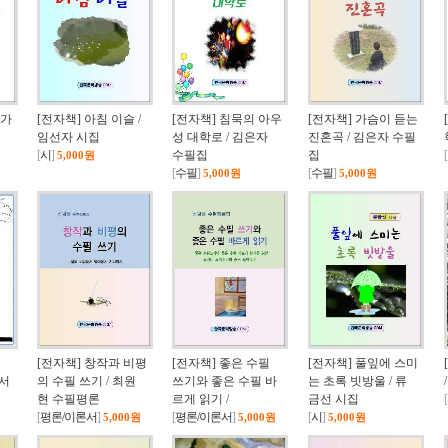
연가
[전자책] 아침 이슬 /
[전자책] 침묵의 아우
[전자책] 가슴이 듣는
임선자 시집
성 대학로 / 김은자
진혼곡 / 김은자 수필
[
시
]
수필집
집
[
5,000원
[
수필
]
[
수필
]
5,000원
5,000원
[전자책] 창작과 비평
[전자책] 좋은 수필
[전자책] 풀잎에 스미
 서
의 수필 쓰기 / 최원
쓰기와 좋은 수필 바
는 초록 빗방울 / 류
현 수필평론
르게 읽기 /
금선 시집
[
[
평론/이론서
]
[
평론/이론서
]
[
시
]
5,000원
5,000원
5,000원