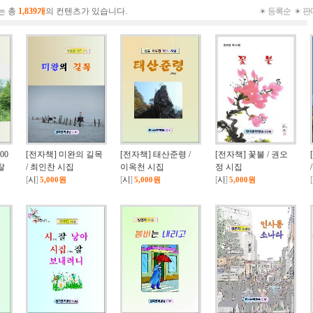
는 총
1,839개
의 컨텐츠가 있습니다.
등록순
판
00
[전자책] 미완의 길목
[전자책] 태산준령 /
[전자책] 꽃불 / 권오
찰
/ 최인찬 시집
이옥천 시집
정 시집
[
시
]
[
시
]
[
시
]
[
5,000원
5,000원
5,000원