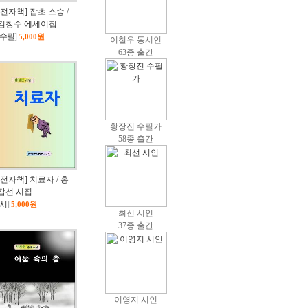
[전자책] 잡초 스승 /
김창수 에세이집
수필
]
5,000원
이철우 동시인
63종 출간
황장진 수필가
58종 출간
[전자책] 치료자 / 홍
갑선 시집
시
]
5,000원
최선 시인
37종 출간
이영지 시인