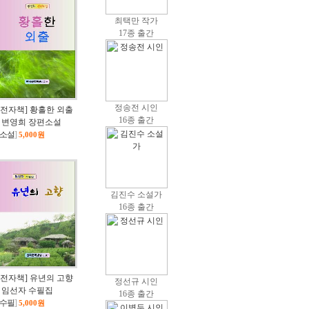
최택만 작가
17종 출간
정송전 시인
[전자책] 황홀한 외출
16종 출간
/ 변영희 장편소설
소설
]
5,000원
김진수 소설가
16종 출간
[전자책] 유년의 고향
정선규 시인
/ 임선자 수필집
16종 출간
수필
]
5,000원