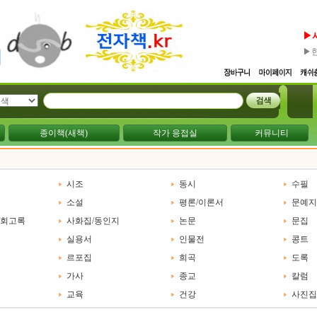
▶
▶
종이책(새책)
작가 응접실
커뮤니티
시조
동시
수필
소설
평론/이론서
문예지
/회고록
사화집/동인지
논문
문집
실용서
인물전
콩트
르포집
희곡
도록
가사
종교
칼럼
교육
건강
사진집