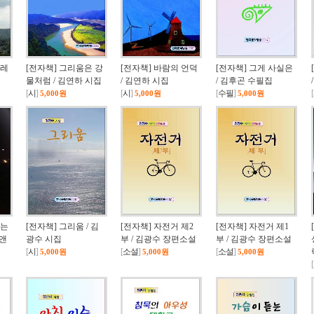
수레
[전자책] 그리움은 강
[전자책] 바람의 언덕
[전자책] 그게 사실은
물처럼 / 김연하 시집
/ 김연하 시집
/ 김후곤 수필집
[
시
]
[
시
]
[
수필
]
[
5,000원
5,000원
5,000원
않는
[전자책] 그리움 / 김
[전자책] 자전거 제2
[전자책] 자전거 제1
 앤
광수 시집
부 / 김광수 장편소설
부 / 김광수 장편소설
[
시
]
[
소설
]
[
소설
]
5,000원
5,000원
5,000원
[