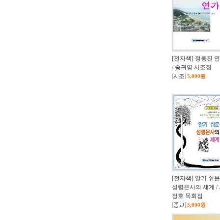
[전자책] 정동진 
/ 송귀영 시조집
[
시조
]
5,000원
[전자책] 알기 쉬운
성령은사의 세계 /
정호 목회집
[
종교
]
5,000원