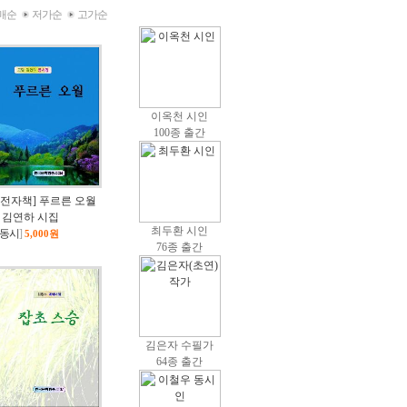
매순
저가순
고가순
이옥천 시인
100종 출간
[전자책] 푸르른 오월
/ 김연하 시집
최두환 시인
동시
]
5,000원
76종 출간
김은자 수필가
64종 출간