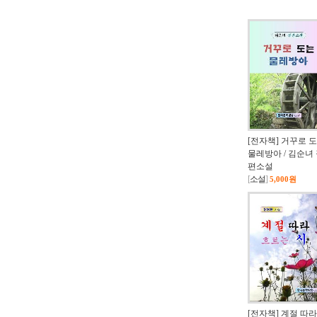
[전자책] 거꾸로 
물레방아 / 김순녀
편소설
[
소설
]
5,000원
[전자책] 계절 따라