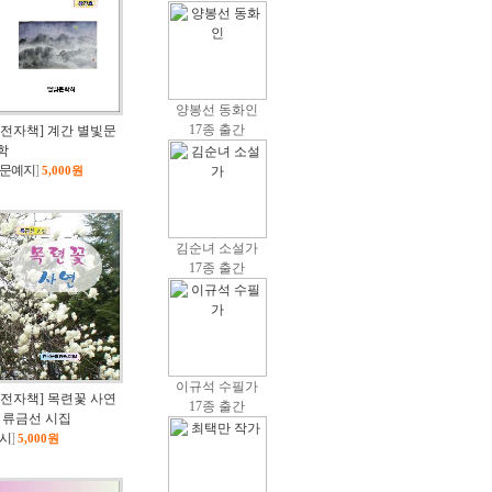
양봉선 동화인
17종 출간
[전자책] 계간 별빛문
학
문예지
]
5,000원
김순녀 소설가
17종 출간
이규석 수필가
[전자책] 목련꽃 사연
17종 출간
/ 류금선 시집
시
]
5,000원