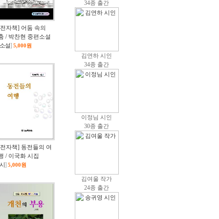
34종 출간
[전자책] 어둠 속의
춤 / 박찬현 중편소설
소설
]
5,000원
김연하 시인
34종 출간
이정님 시인
30종 출간
[전자책] 동전들의 여
행 / 이국화 시집
시
]
5,000원
김여울 작가
24종 출간